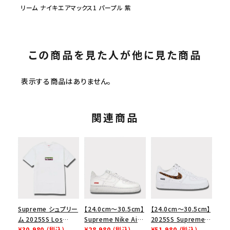
リーム ナイキエアマックス1 パープル 紫
この商品を見た人が他に見た商品
表示する商品はありません。
関連商品
Supreme シュプリー
【24.0cm～30.5cm】
【24.0cm～30.5cm】
ム 2025SS Los
Supreme Nike Air
2025SS Supreme
Angeles Fire Relief
¥30,980
(税込)
Force 1 Low シュプ
¥28,980
(税込)
GOODENOUGH
¥51,980
(税込)