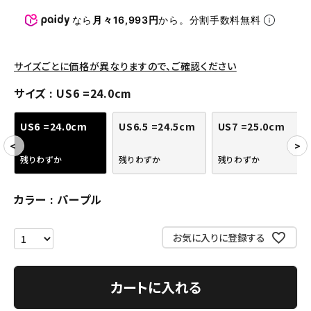
パンツ・ショーツ
なら
月々16,993円
から。分割手数料無料
アクセサリー
COLLABORATION BRAND
サイズごとに価格が異なりますので、ご確認ください
サイズ
US6 =24.0cm
SEASON
US6 =24.0cm
US6.5 =24.5cm
US7 =25.0cm
CONTENTS
残りわずか
残りわずか
残りわずか
ACCOUNT MENU
ようこそ ゲスト 様
カラー
パープル
meeting_room
person
ログイン
会員登録
お気に入りに登録する
Follow us
カートに入れる