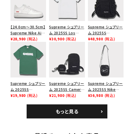
【24.0cm～30.5cm】
Supreme シュプリー
Supreme シュプリー
Supreme Nike Air
ム 2025SS Los
ム 2025SS
Force 1 Low シュプ
¥28,980
(税込)
Angeles Fire Relief
¥30,980
(税込)
Backpack バックパッ
¥48,980
(税込)
リーム ナイキエアフォ
Box Logo Tee ファ
ク ブラック 黒
ース１スニーカー シ
イヤーリリーフボック
ューズ ホワイト
スロゴTシャツ ホワ
イト 白
Supreme シュプリー
Supreme シュプリー
Supreme シュプリー
ム 2025SS
ム 2025SS Camera
ム 2025SS Nike
Homerun Tee ホー
¥19,980
(税込)
Bag + Mini Pouch
¥21,980
(税込)
Leather Shoulder
¥36,980
(税込)
ムランTシャツ ライト
カメラバッグ ミニポー
Bag ナイキレザーシ
パイン
チ ブラック 黒
ョルダーバッグ ブラッ
もっと見る
ク 黒