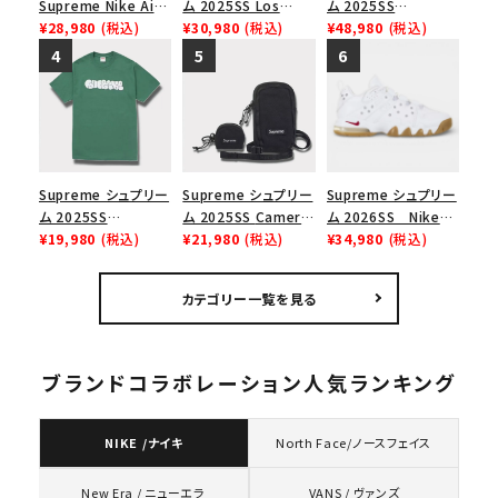
Supreme Nike Air
ム 2025SS Los
ム 2025SS
Force 1 Low シュプ
¥28,980
(税込)
Angeles Fire Relief
¥30,980
(税込)
Backpack バックパッ
¥48,980
(税込)
リーム ナイキエアフォ
Box Logo Tee ファ
ク ブラック 黒
ース１スニーカー シ
イヤーリリーフボック
ューズ ホワイト
スロゴTシャツ ホワ
イト 白
Supreme シュプリー
Supreme シュプリー
Supreme シュプリー
ム 2025SS
ム 2025SS Camera
ム 2026SS Nike
Homerun Tee ホー
¥19,980
(税込)
Bag + Mini Pouch
¥21,980
(税込)
SB Air Max 2 CB 94
¥34,980
(税込)
ムランTシャツ ライト
カメラバッグ ミニポー
Low SP ナイキ SB
パイン
チ ブラック 黒
エアマックス2 CB 94
カテゴリー一覧を見る
ロー SP ホワイト
ブランドコラボレーション人気ランキング
NIKE /ナイキ
North Face/ノースフェイス
VANS / ヴァンズ
New Era / ニューエラ