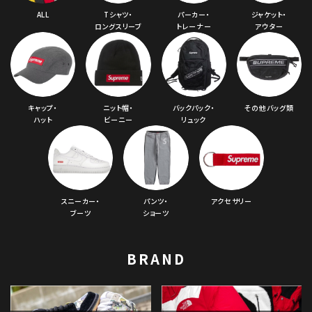
ALL
Tシャツ・
パーカー・
ジャケット・
ロングスリーブ
トレーナー
アウター
キャップ・
ニット帽・
バックパック・
その他バッグ類
ハット
ビーニー
リュック
スニーカー・
パンツ・
アクセサリー
ブーツ
ショーツ
BRAND