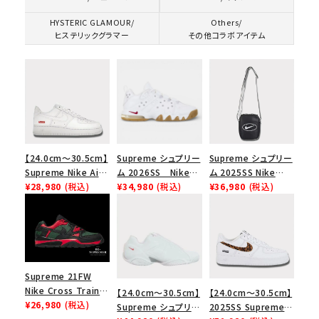
HYSTERIC GLAMOUR/
Others/
ヒステリックグラマー
その他コラボアイテム
【24.0cm～30.5cm】
Supreme シュプリー
Supreme シュプリー
Supreme Nike Air
ム 2026SS Nike
ム 2025SS Nike
Force 1 Low シュプ
¥28,980
(税込)
SB Air Max 2 CB 94
¥34,980
(税込)
Leather Shoulder
¥36,980
(税込)
リーム ナイキエアフォ
Low SP ナイキ SB
Bag ナイキレザーシ
ース１スニーカー シ
エアマックス2 CB 94
ョルダーバッグ ブラッ
ューズ ホワイト
ロー SP ホワイト
ク 黒
Supreme 21FW
Nike Cross Trainer
【24.0cm～30.5cm】
【24.0cm～30.5cm】
Low ナイキクロスト
¥26,980
(税込)
Supreme シュプリー
2025SS Supreme
レイナーロウ シュー