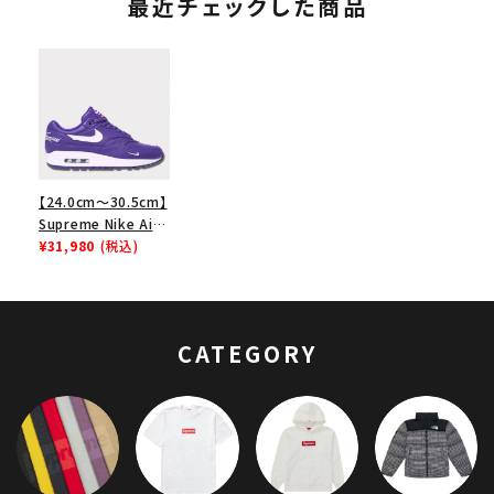
最近チェックした商品
【24.0cm～30.5cm】
Supreme Nike Air
Max 1 '87 SP シュプ
¥31,980
(税込)
リーム ナイキエアマ
ックス1 パープル 紫
CATEGORY