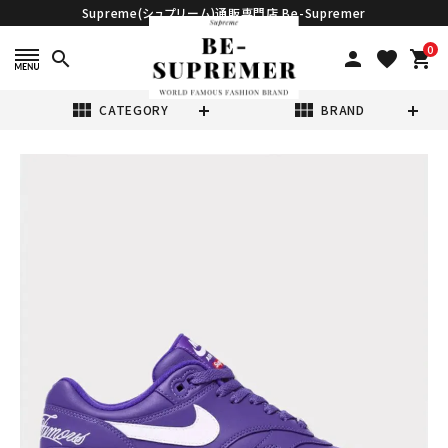
Supreme(シュプリーム)通販専門店 Be-Supremer
0
search
person
favorite
shopping_cart
view_module
view_module
CATEGORY
BRAND
search
【24.0cm～
30.5cm】
Supreme Nike
¥31,980
(税込)
Air Max 1 '87