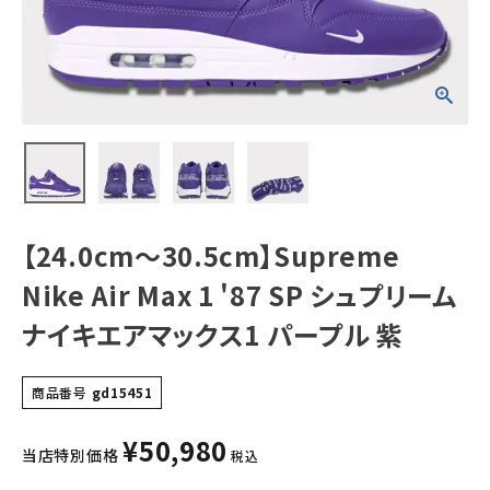
SP シュプリーム
ナイキエアマック
ス1 パープル 紫
NEW ITEMS
CATEGORY
Tシャツ・ロングスリーブ
パーカー・トレーナー
ジャケット・アウター
【24.0cm～30.5cm】Supreme
キャップ・ハット
Nike Air Max 1 '87 SP シュプリーム
ニット帽・ビーニー
ナイキエアマックス1 パープル 紫
バックパック・リュック
商品番号
gd15451
その他バッグ類
¥
50,980
スニーカー・ブーツ
当店特別価格
税込