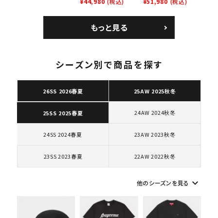
ム 2023AW Nike
¥44,980
(税込)
GOODENOUGH
¥51,980
(税込)
ズ ブラック
Courtposite ナイキ
Nike Air Force 1
コートポジット スニー
Low AF1 シュプリー
もっと見る
カー ホワイト 白
ムグッドイナフ ナイキ
エアフォース１スニー
カー シューズ ホワイ
ト
シーズン別で商品を探す
キーワードから探す
26SS 2026春夏
25AW 2025秋冬
search
24AW 2024秋冬
25SS 2025春夏
人気ワード
2026SS
2025AW
2025SS
Tシャツ・ロングスリーブ
キャップ・ハット
パーカー・クルーネック
24SS 2024春夏
23AW 2023秋冬
ショルダー・ウエストバッグ
ボックスロゴ
ブラックスウェット
カテゴリーから探す
23SS 2023春夏
22AW 2022秋冬
keyboard_arrow_down
コラボレーションブランドから探す
他のシーズンを見る
シーズンから探す