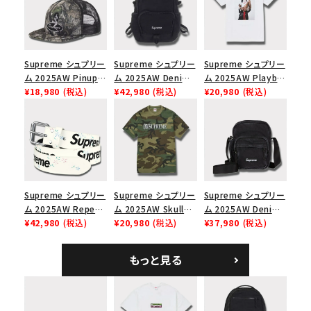
Supreme シュプリー
Supreme シュプリー
Supreme シュプリー
ム 2025AW Pinup
ム 2025AW Denim
ム 2025AW Playboi
Mesh Back 5-Panel
¥18,980
(税込)
Backpack デニム バ
¥42,980
(税込)
Carti Tee プレイボ
¥20,980
(税込)
Capピンアップ メッシ
ックパック ブラック
ーイカーティ Tシャツ
ュバック 5パネルキャ
ホワイト
ップ トゥルーティン
バーHTC フォールカ
モ
Supreme シュプリー
Supreme シュプリー
Supreme シュプリー
ム 2025AW Repeat
ム 2025AW Skull
ム 2025AW Denim
Leather Belt リピー
¥42,980
(税込)
Tee スカル Tシャ
¥20,980
(税込)
Shoulder Bag デニ
¥37,980
(税込)
ト レザー ベルト フロ
ツ ウッドランドカモ
ム ショルダーバッグ
ーラル
ブラック
もっと見る