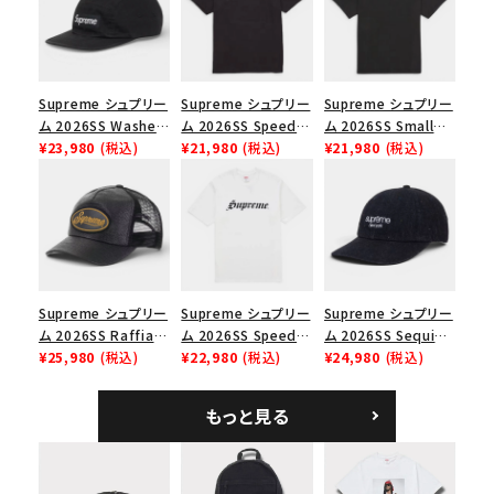
並び順
Supreme シュプリー
Supreme シュプリー
Supreme シュプリー
ム 2026SS Washed
ム 2026SS Speed
ム 2026SS Small
価格から探す
Chino Twill Camp
¥23,980
(税込)
Tee スピードTシャツ
¥21,980
(税込)
Box Tee スモールボ
¥21,980
(税込)
Cap ウォッシュド チ
ブラック
ックスTシャツ ブラッ
円 ～
円
ノツイル キャンプキャ
ク
ップ ブラック
在庫のない商品を表示する
絞り込んで検索する
Supreme シュプリー
Supreme シュプリー
Supreme シュプリー
ム 2026SS Raffia
ム 2026SS Speed
ム 2026SS Sequin
Mesh Back 5-Panel
¥25,980
(税込)
Tee スピードTシャツ
¥22,980
(税込)
Denim Classic
¥24,980
(税込)
ラフィアメッシュバック
ホワイト
Logo 6-Panel シ
5パネルキャップ ブラ
ークインデニム クラ
もっと見る
ック
シックロゴ 6パネルキ
ャップ ブラック