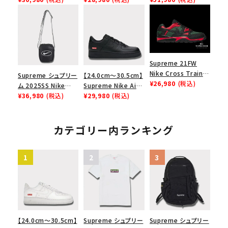
Box Logo Tee ファ
リーム ナイキエアフォ
Nike Air Force 1
イヤーリリーフボック
ース１スニーカー シ
Low AF1 シュプリー
スロゴTシャツ ホワ
ューズ ホワイト
ムグッドイナフ ナイキ
イト 白
エアフォース１スニー
カー シューズ ホワイ
ト
Supreme 21FW
Nike Cross Trainer
Supreme シュプリー
【24.0cm～30.5cm】
Low ナイキクロスト
¥26,980
(税込)
ム 2025SS Nike
Supreme Nike Air
レイナーロウ シュー
Leather Shoulder
¥36,980
(税込)
Force 1 Low シュプ
¥29,980
(税込)
ズ ブラック
Bag ナイキレザーシ
リーム ナイキエアフォ
ョルダーバッグ ブラッ
ース１スニーカー シ
ク 黒
ューズ ブラック
カテゴリー内ランキング
【24.0cm～30.5cm】
Supreme シュプリー
Supreme シュプリー