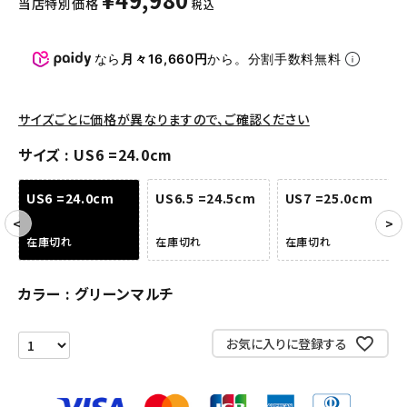
当店特別価格
税込
パンツ・ショーツ
アクセサリー
なら
月々16,660円
から。分割手数料無料
COLLABORATION BRAND
サイズごとに価格が異なりますので、ご確認ください
SEASON
サイズ
US6 =24.0cm
CONTENTS
US6 =24.0cm
US6.5 =24.5cm
US7 =25.0cm
ACCOUNT MENU
在庫切れ
在庫切れ
在庫切れ
ようこそ ゲスト 様
カラー
グリーンマルチ
meeting_room
person
ログイン
会員登録
お気に入りに登録する
Follow us