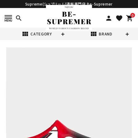
Supreme(シュプリーム)通販専門店 Be-Supremer
0
search
person
favorite
shopping_cart
view_module
view_module
CATEGORY
BRAND
search
【24.0cm～
30.5cm】
Supreme
¥40,980
(税込)
2024AW Nike