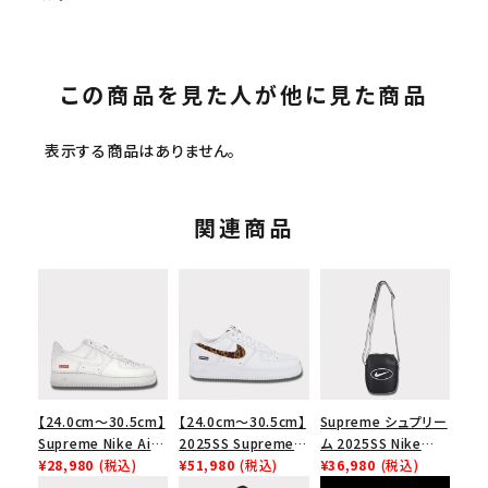
この商品を見た人が他に見た商品
表示する商品はありません。
関連商品
【24.0cm～30.5cm】
【24.0cm～30.5cm】
Supreme シュプリー
Supreme Nike Air
2025SS Supreme
ム 2025SS Nike
Force 1 Low シュプ
¥28,980
(税込)
GOODENOUGH
¥51,980
(税込)
Leather Shoulder
¥36,980
(税込)
リーム ナイキエアフォ
Nike Air Force 1
Bag ナイキレザーシ