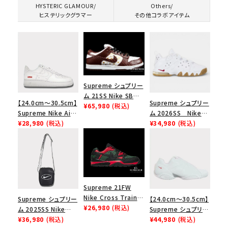
HYSTERIC GLAMOUR/
Others/
ヒステリックグラマー
その他コラボアイテム
Supreme シュプリー
ム 21SS Nike SB
【24.0cm～30.5cm】
Supreme シュプリー
Dunk Low ナイキSB
¥65,980
(税込)
Supreme Nike Air
ム 2026SS Nike
ダンクロウ スニーカ
Force 1 Low シュプ
¥28,980
(税込)
SB Air Max 2 CB 94
¥34,980
(税込)
ー ブラウン
リーム ナイキエアフォ
Low SP ナイキ SB
ース１スニーカー シ
エアマックス2 CB 94
ューズ ホワイト
ロー SP ホワイト
Supreme 21FW
Nike Cross Trainer
Supreme シュプリー
【24.0cm～30.5cm】
Low ナイキクロスト
¥26,980
(税込)
ム 2025SS Nike
Supreme シュプリー
レイナーロウ シュー
Leather Shoulder
¥36,980
(税込)
ム 2023AW Nike
¥44,980
(税込)
ズ ブラック