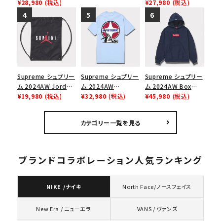
Force 1 Low シュプ
¥28,980
(税込)
S/S Top カーシブシ
¥27,980
(税込)
ー ブラウン
リーム ナイキエアフォ
ョートスリーブトップ
ース１スニーカー シ
Tシャツ ブラック 黒
ューズ ホワイト
Supreme シュプリー
Supreme シュプリー
Supreme シュプリー
ム 2024AW Jordan
ム 2024AW
ム 2024AW Box
Drawstring Bag ジ
¥19,980
(税込)
Hysteric Glamour
¥32,980
(税込)
Logo Hooded
¥45,980
(税込)
ョーダンドローストリ
Pin Up Tee ヒステリ
Sweatshirt ボック
ングバッグ バックパッ
ックグラマーピンアッ
スロゴフードパーカー
カテゴリー一覧を見る
ク ブラック 黒
プTシャツ パウダーブ
ネイビー 紺
ルー
ブランドコラボレーション人気ランキング
NIKE /ナイキ
North Face/ノースフェイス
VANS / ヴァンズ
New Era / ニューエラ