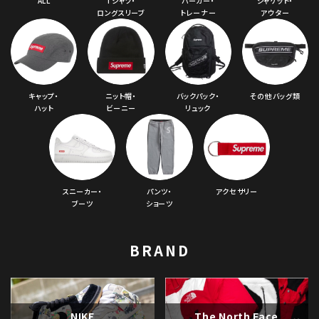
ALL
Tシャツ・
パーカー・
ジャケット・
ロングスリーブ
トレーナー
アウター
キャップ・
ニット帽・
バックパック・
その他バッグ類
ハット
ビーニー
リュック
スニーカー・
パンツ・
アクセサリー
ブーツ
ショーツ
BRAND
NIKE
The North Face