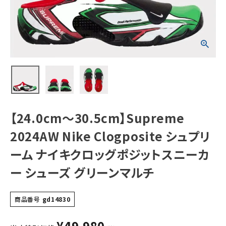
Clogposite シ
ュプリーム ナイキ
クロッグポジット
スニーカー シュー
NEW ITEMS
ズ グリーンマルチ
CATEGORY
Tシャツ・ロングスリーブ
パーカー・トレーナー
ジャケット・アウター
【24.0cm～30.5cm】Supreme
キャップ・ハット
2024AW Nike Clogposite シュプリ
ニット帽・ビーニー
ーム ナイキクロッグポジットスニーカ
ー シューズ グリーンマルチ
バックパック・リュック
その他バッグ類
商品番号
gd14830
スニーカー・ブーツ
¥
49,980