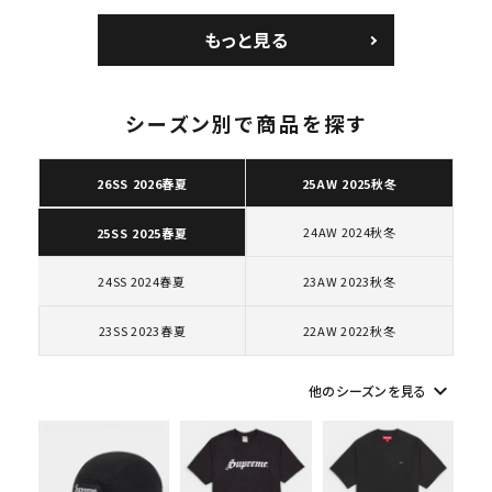
Bag ナイキレザーシ
Courtposite ナイキ
ョルダーバッグ ブラッ
コートポジット スニー
もっと見る
ク 黒
カー ホワイト 白
シーズン別で商品を探す
キーワードから探す
26SS 2026春夏
25AW 2025秋冬
search
24AW 2024秋冬
25SS 2025春夏
人気ワード
2026SS
2025AW
2025SS
Tシャツ・ロングスリーブ
キャップ・ハット
パーカー・クルーネック
24SS 2024春夏
23AW 2023秋冬
ショルダー・ウエストバッグ
ボックスロゴ
ブラックスウェット
カテゴリーから探す
23SS 2023春夏
22AW 2022秋冬
keyboard_arrow_down
他のシーズンを見る
コラボレーションブランドから探す
シーズンから探す