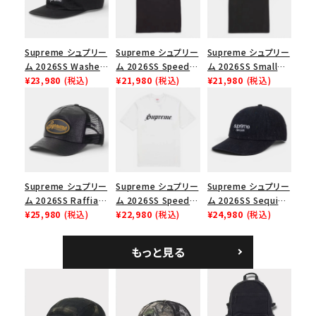
並び順
Supreme シュプリー
Supreme シュプリー
Supreme シュプリー
ム 2026SS Washed
ム 2026SS Speed
ム 2026SS Small
価格から探す
Chino Twill Camp
¥23,980
(税込)
Tee スピードTシャツ
¥21,980
(税込)
Box Tee スモールボ
¥21,980
(税込)
Cap ウォッシュド チ
ブラック
ックスTシャツ ブラッ
円 ～
円
ノツイル キャンプキャ
ク
ップ ブラック
在庫のない商品を表示する
絞り込んで検索する
Supreme シュプリー
Supreme シュプリー
Supreme シュプリー
ム 2026SS Raffia
ム 2026SS Speed
ム 2026SS Sequin
Mesh Back 5-Panel
¥25,980
(税込)
Tee スピードTシャツ
¥22,980
(税込)
Denim Classic
¥24,980
(税込)
ラフィアメッシュバック
ホワイト
Logo 6-Panel シ
5パネルキャップ ブラ
ークインデニム クラ
もっと見る
ック
シックロゴ 6パネルキ
ャップ ブラック