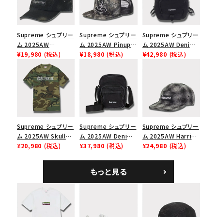
Supreme シュプリー
Supreme シュプリー
Supreme シュプリー
ム 2025AW
ム 2025AW Pinup
ム 2025AW Denim
Overdyed Camp
¥19,980
(税込)
Mesh Back 5-Panel
¥18,980
(税込)
Backpack デニム バ
¥42,980
(税込)
Cap オーバーダイド
Capピンアップ メッシ
ックパック ブラック
キャンプキャップ ブ
ュバック 5パネルキャ
ラック
ップ トゥルーティン
バーHTC フォールカ
モ
Supreme シュプリー
Supreme シュプリー
Supreme シュプリー
ム 2025AW Skull
ム 2025AW Denim
ム 2025AW Harris
Tee スカル Tシャ
¥20,980
(税込)
Shoulder Bag デニ
¥37,980
(税込)
Tweed Camp Cap
¥24,980
(税込)
ツ ウッドランドカモ
ム ショルダーバッグ
ハリスツイード キャ
ブラック
ンプキャップ ブラック
もっと見る