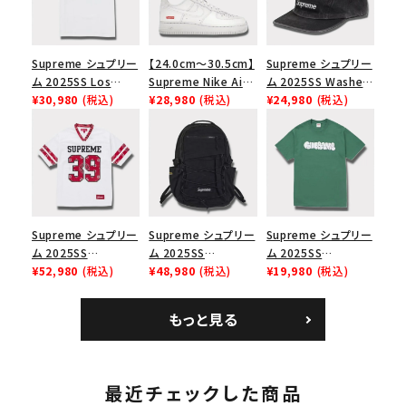
Supreme シュプリー
【24.0cm～30.5cm】
Supreme シュプリー
ム 2025SS Los
Supreme Nike Air
ム 2025SS Washed
Angeles Fire Relief
¥30,980
(税込)
Force 1 Low シュプ
¥28,980
(税込)
Chino Twill Camp
¥24,980
(税込)
Box Logo Tee ファ
リーム ナイキエアフォ
Cap ウォッシュチノツ
イヤーリリーフボック
ース１スニーカー シ
イルキャンプキャップ
スロゴTシャツ ホワ
ューズ ホワイト
ブラック 黒
イト 白
Supreme シュプリー
Supreme シュプリー
Supreme シュプリー
ム 2025SS
ム 2025SS
ム 2025SS
Bandana Football
¥52,980
(税込)
Backpack バックパッ
¥48,980
(税込)
Homerun Tee ホー
¥19,980
(税込)
Jersey バンダナ フッ
ク ブラック 黒
ムランTシャツ ライト
トボール ジャージ ホ
パイン
もっと見る
ワイト
最近チェックした商品