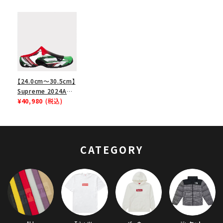
【24.0cm～30.5cm】
Supreme 2024AW
Nike Clogposite シ
¥40,980
(税込)
ュプリーム ナイキク
ロッグポジットスニー
カー シューズ グリー
ンマルチ
CATEGORY