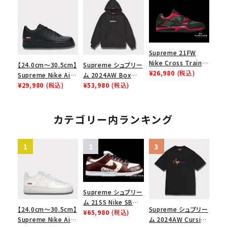
ース１スニーカー シ
Low AF1 シュプリー
ョルダーバッグ ブラッ
ューズ ホワイト
ムグッドイナフ ナイキ
ク 黒
エアフォース１スニー
カー シューズ ホワイ
ト
Supreme 21FW
Nike Cross Trainer
【24.0cm～30.5cm】
Supreme シュプリー
Low ナイキクロスト
¥26,980
(税込)
Supreme Nike Air
ム 2024AW Box
レイナーロウ シュー
Force 1 Low シュプ
¥29,980
(税込)
Logo Hooded
¥53,980
(税込)
ズ ブラック
リーム ナイキエアフォ
Sweatshirt ボック
ース１スニーカー シ
スロゴフードパーカー
ューズ ブラック
ブラック 黒
カテゴリー内ランキング
Supreme シュプリー
ム 21SS Nike SB
【24.0cm～30.5cm】
Supreme シュプリー
Dunk Low ナイキSB
¥65,980
(税込)
Supreme Nike Air
ム 2024AW Cursive
ダンクロウ スニーカ