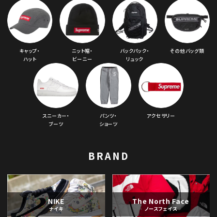
キャップ・
ニット帽・
バックパック・
その他バッグ類
ハット
ビーニー
リュック
スニーカー・
パンツ・
アクセサリー
ブーツ
ショーツ
BRAND
NIKE
The North Face
ナイキ
ノースフェイス