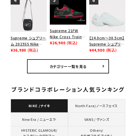
ース１スニーカー シ
エアマックス2 CB 94
ューズ ホワイト
ロー SP ホワイト
Supreme 21FW
Nike Cross Trainer
Supreme シュプリー
【24.0cm～30.5cm】
Low ナイキクロスト
¥26,980
(税込)
ム 2025SS Nike
Supreme シュプリー
レイナーロウ シュー
Leather Shoulder
¥36,980
(税込)
ム 2023AW Nike
¥44,980
(税込)
ズ ブラック
Bag ナイキレザーシ
Courtposite ナイキ
ョルダーバッグ ブラッ
コートポジット スニー
カテゴリー一覧を見る
ク 黒
カー ホワイト 白
ブランドコラボレーション人気ランキング
NIKE /ナイキ
North Face/ノースフェイス
VANS / ヴァンズ
New Era / ニューエラ
HYSTERIC GLAMOUR/
Others/
ヒステリックグラマー
その他コラボアイテム