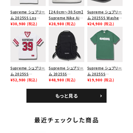
Supreme シュプリー
【24.0cm～30.5cm】
Supreme シュプリー
ム 2025SS Los
Supreme Nike Air
ム 2025SS Washed
Angeles Fire Relief
¥30,980
(税込)
Force 1 Low シュプ
¥28,980
(税込)
Chino Twill Camp
¥24,980
(税込)
Box Logo Tee ファ
リーム ナイキエアフォ
Cap ウォッシュチノツ
イヤーリリーフボック
ース１スニーカー シ
イルキャンプキャップ
スロゴTシャツ ホワ
ューズ ホワイト
ブラック 黒
イト 白
Supreme シュプリー
Supreme シュプリー
Supreme シュプリー
ム 2025SS
ム 2025SS
ム 2025SS
Bandana Football
¥52,980
(税込)
Backpack バックパッ
¥48,980
(税込)
Homerun Tee ホー
¥19,980
(税込)
Jersey バンダナ フッ
ク ブラック 黒
ムランTシャツ ライト
トボール ジャージ ホ
パイン
もっと見る
ワイト
最近チェックした商品