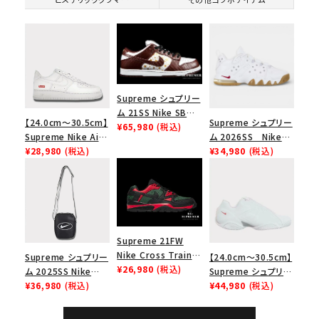
Supreme シュプリー
ム 21SS Nike SB
【24.0cm～30.5cm】
Supreme シュプリー
Dunk Low ナイキSB
¥65,980
(税込)
Supreme Nike Air
ム 2026SS Nike
ダンクロウ スニーカ
Force 1 Low シュプ
¥28,980
(税込)
SB Air Max 2 CB 94
¥34,980
(税込)
ー ブラウン
リーム ナイキエアフォ
Low SP ナイキ SB
ース１スニーカー シ
エアマックス2 CB 94
ューズ ホワイト
ロー SP ホワイト
Supreme 21FW
Nike Cross Trainer
Supreme シュプリー
【24.0cm～30.5cm】
Low ナイキクロスト
¥26,980
(税込)
ム 2025SS Nike
Supreme シュプリー
レイナーロウ シュー
Leather Shoulder
¥36,980
(税込)
ム 2023AW Nike
¥44,980
(税込)
ズ ブラック
Bag ナイキレザーシ
Courtposite ナイキ
ョルダーバッグ ブラッ
コートポジット スニー