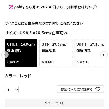
パンツ・ショーツ
なら
月々53,266円
から。分割手数料無料
アクセサリー
サイズごとに価格が異なりますので、ご確認ください
COLLABORATION BRAND
サイズ
US8.5 =26.5cm/在庫切れ
SEASON
US8.5 =26.5cm/
US9 =27.0cm/
US9.5 =27.5cm/
在庫切れ
在庫切れ
在庫切れ
CONTENTS
在庫切れ
在庫切れ
在庫切れ
ACCOUNT MENU
ようこそ ゲスト 様
カラー
レッド
meeting_room
person
ログイン
会員登録
お気に入りに登録する
Follow us
SOLD OUT