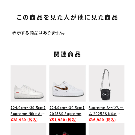
この商品を見た人が他に見た商品
表示する商品はありません。
関連商品
【24.0cm～30.5cm】
【24.0cm～30.5cm】
Supreme シュプリー
Supreme Nike Air
2025SS Supreme
ム 2025SS Nike
Force 1 Low シュプ
¥28,980
(税込)
GOODENOUGH
¥51,980
(税込)
Leather Shoulder
¥36,980
(税込)
リーム ナイキエアフォ
Nike Air Force 1
Bag ナイキレザーシ
ース１スニーカー シ
Low AF1 シュプリー
ョルダーバッグ ブラッ