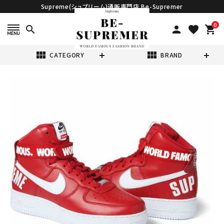
Supreme(シュプリーム)通販専門店 Be-Supremer
0
search
person
favorite
shopping_cart
view_module
view_module
CATEGORY
BRAND
search
Supreme ×
Nike シュプリー
ム 14FW Air
¥159,800
Force 1 High
(税込)