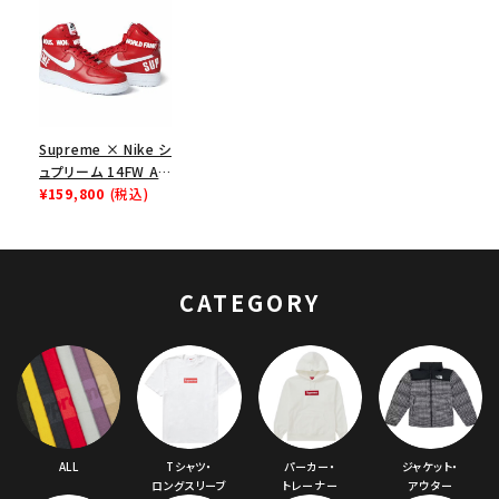
Supreme × Nike シ
ュプリーム 14FW Air
Force 1 High エア
¥159,800
(税込)
ーフォース１ハイ レ
ッド
CATEGORY
ALL
Tシャツ・
パーカー・
ジャケット・
ロングスリーブ
トレーナー
アウター