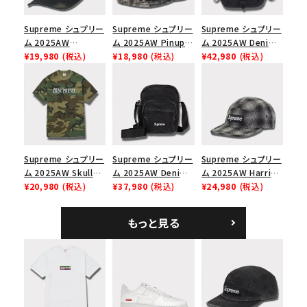
Supreme シュプリー
Supreme シュプリー
Supreme シュプリー
ム 2025AW
ム 2025AW Pinup
ム 2025AW Denim
Overdyed Camp
¥19,980
(税込)
Mesh Back 5-Panel
¥18,980
(税込)
Backpack デニム バ
¥42,980
(税込)
Cap オーバーダイド
Capピンアップ メッシ
ックパック ブラック
キャンプキャップ ブ
ュバック 5パネルキャ
ラック
ップ トゥルーティン
バーHTC フォールカ
モ
Supreme シュプリー
Supreme シュプリー
Supreme シュプリー
ム 2025AW Skull
ム 2025AW Denim
ム 2025AW Harris
Tee スカル Tシャ
¥20,980
(税込)
Shoulder Bag デニ
¥37,980
(税込)
Tweed Camp Cap
¥24,980
(税込)
ツ ウッドランドカモ
ム ショルダーバッグ
ハリスツイード キャ
ブラック
ンプキャップ ブラック
もっと見る