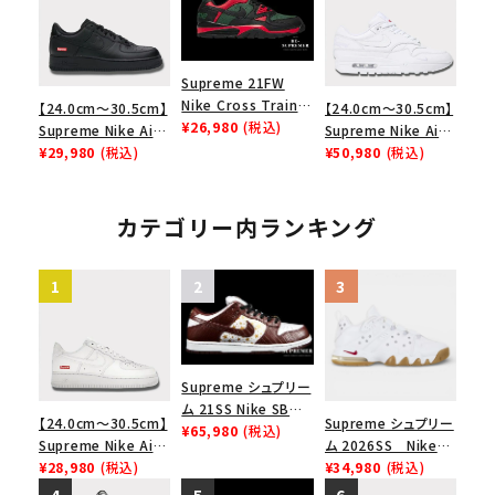
ューズ ホワイト
ムグッドイナフ ナイキ
ク 黒
エアフォース１スニー
カー シューズ ホワイ
ト
Supreme 21FW
Nike Cross Trainer
【24.0cm～30.5cm】
【24.0cm～30.5cm】
Low ナイキクロスト
¥26,980
(税込)
Supreme Nike Air
Supreme Nike Air
レイナーロウ シュー
Force 1 Low シュプ
¥29,980
(税込)
Max 1 '87 SP シュプ
¥50,980
(税込)
ズ ブラック
リーム ナイキエアフォ
リーム ナイキエアマ
ース１スニーカー シ
ックス1 ホワイト 白
ューズ ブラック
カテゴリー内ランキング
Supreme シュプリー
ム 21SS Nike SB
【24.0cm～30.5cm】
Supreme シュプリー
Dunk Low ナイキSB
¥65,980
(税込)
Supreme Nike Air
ム 2026SS Nike
ダンクロウ スニーカ
Force 1 Low シュプ
¥28,980
(税込)
SB Air Max 2 CB 94
¥34,980
(税込)
ー ブラウン
リーム ナイキエアフォ
Low SP ナイキ SB