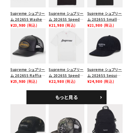
並び順
Supreme シュプリー
Supreme シュプリー
Supreme シュプリー
ム 2026SS Washed
ム 2026SS Speed
ム 2026SS Small
Chino Twill Camp
¥23,980
(税込)
Tee スピードTシャツ
¥21,980
(税込)
Box Tee スモールボ
¥21,980
(税込)
価格から探す
Cap ウォッシュド チ
ブラック
ックスTシャツ ブラッ
ノツイル キャンプキャ
ク
円 ～
円
ップ ブラック
在庫のない商品を表示する
絞り込んで検索する
Supreme シュプリー
Supreme シュプリー
Supreme シュプリー
ム 2026SS Raffia
ム 2026SS Speed
ム 2026SS Sequin
Mesh Back 5-Panel
¥25,980
(税込)
Tee スピードTシャツ
¥22,980
(税込)
Denim Classic
¥24,980
(税込)
ラフィアメッシュバック
ホワイト
Logo 6-Panel シ
5パネルキャップ ブラ
ークインデニム クラ
もっと見る
ック
シックロゴ 6パネルキ
ャップ ブラック