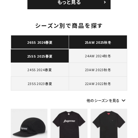
もっと見る
ク 黒
カー ホワイト 白
シーズン別で商品を探す
26SS 2026春夏
25AW 2025秋冬
キーワードから探す
search
24AW 2024秋冬
25SS 2025春夏
人気ワード
2026SS
2025AW
2025SS
Tシャツ・ロングスリーブ
24SS 2024春夏
23AW 2023秋冬
キャップ・ハット
パーカー・クルーネック
ショルダー・ウエストバッグ
ボックスロゴ
ブラックスウェット
23SS 2023春夏
22AW 2022秋冬
カテゴリーから探す
keyboard_arrow_down
他のシーズンを見る
コラボレーションブランドから探す
シーズンから探す