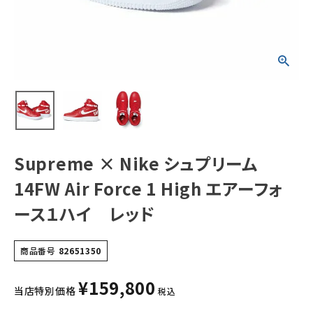
エアーフォース１
ハイ レッド
NEW ITEMS
CATEGORY
Tシャツ・ロングスリーブ
パーカー・トレーナー
Supreme × Nike シュプリーム
ジャケット・アウター
14FW Air Force 1 High エアーフォ
キャップ・ハット
ース１ハイ レッド
ニット帽・ビーニー
バックパック・リュック
商品番号
82651350
その他バッグ類
¥
159,800
当店特別価格
税込
スニーカー・ブーツ