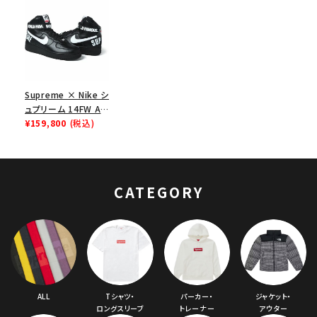
Supreme × Nike シ
ュプリーム 14FW Air
Force 1 High エア
¥159,800
(税込)
ーフォース１ハイ ブ
ラック
CATEGORY
ALL
Tシャツ・
パーカー・
ジャケット・
ロングスリーブ
トレーナー
アウター