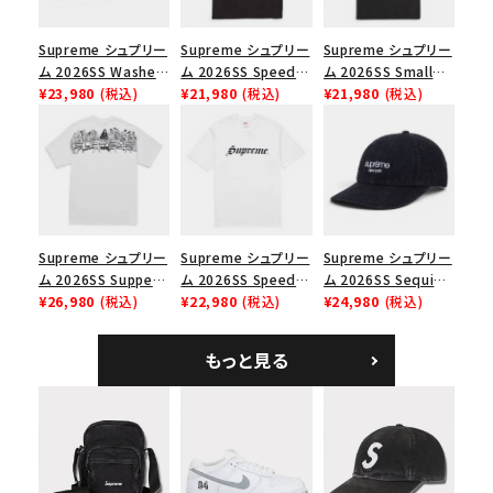
並び順
Supreme シュプリー
Supreme シュプリー
Supreme シュプリー
ム 2026SS Washed
ム 2026SS Speed
ム 2026SS Small
Chino Twill Camp
¥23,980
(税込)
Tee スピードTシャツ
¥21,980
(税込)
Box Tee スモールボ
¥21,980
(税込)
価格から探す
Cap ウォッシュド チ
ブラック
ックスTシャツ ブラッ
ノツイル キャンプキャ
ク
円 ～
円
ップ ブラック
在庫のない商品を表示する
絞り込んで検索する
Supreme シュプリー
Supreme シュプリー
Supreme シュプリー
ム 2026SS Supper
ム 2026SS Speed
ム 2026SS Sequin
Tee サパーTシャツ
¥26,980
(税込)
Tee スピードTシャツ
¥22,980
(税込)
Denim Classic
¥24,980
(税込)
ホワイト
ホワイト
Logo 6-Panel シ
ークインデニム クラ
もっと見る
シックロゴ 6パネルキ
ャップ ブラック