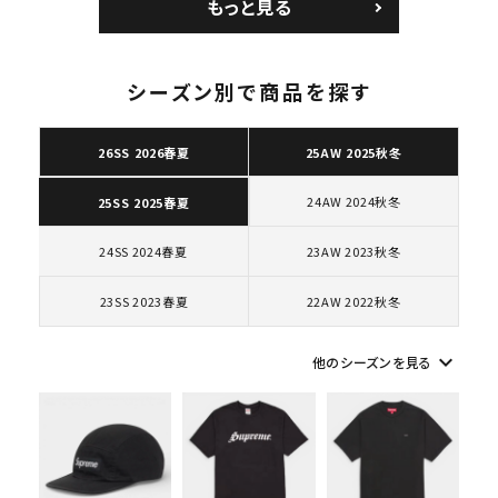
もっと見る
ロー SP ホワイト
ク 黒
シーズン別で商品を探す
26SS 2026春夏
25AW 2025秋冬
キーワードから探す
search
24AW 2024秋冬
25SS 2025春夏
人気ワード
2026SS
2025AW
2025SS
Tシャツ・ロングスリーブ
24SS 2024春夏
23AW 2023秋冬
キャップ・ハット
パーカー・クルーネック
ショルダー・ウエストバッグ
ボックスロゴ
ブラックスウェット
23SS 2023春夏
22AW 2022秋冬
カテゴリーから探す
keyboard_arrow_down
他のシーズンを見る
コラボレーションブランドから探す
シーズンから探す