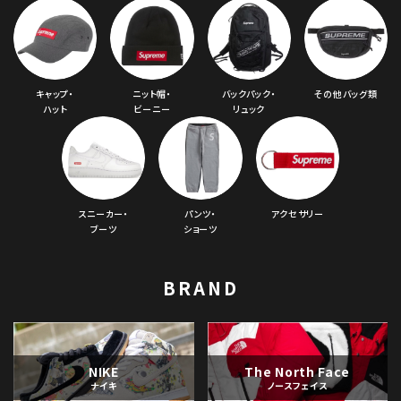
キャップ・
ニット帽・
バックパック・
その他バッグ類
ハット
ビーニー
リュック
スニーカー・
パンツ・
アクセサリー
ブーツ
ショーツ
BRAND
NIKE
The North Face
ナイキ
ノースフェイス