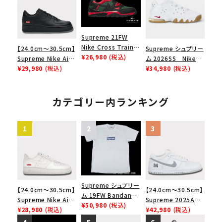
ューズ ホワイト
ムグッドイナフ ナイキ
ク 黒
エアフォース１スニー
カー シューズ ホワイ
ト
Supreme 21FW
Nike Cross Trainer
【24.0cm～30.5cm】
Supreme シュプリー
Low ナイキクロスト
¥26,980
(税込)
Supreme Nike Air
ム 2026SS Nike
レイナーロウ シュー
Force 1 Low シュプ
¥29,980
(税込)
SB Air Max 2 CB 94
¥34,980
(税込)
ズ ブラック
リーム ナイキエアフォ
Low SP ナイキ SB
ース１スニーカー シ
エアマックス2 CB 94
ューズ ブラック
ロー SP ホワイト
カテゴリー内ランキング
Supreme シュプリー
【24.0cm～30.5cm】
【24.0cm～30.5cm】
ム 19FW Bandana
Supreme Nike Air
Supreme 2025AW
Box Logo Tee バン
¥50,980
(税込)
Force 1 Low シュプ
¥28,980
(税込)
Nike SB Dunk Low
¥42,980
(税込)
ダナボックスロゴTシ
リーム ナイキエアフォ
ナイキ SB ダンク ロ