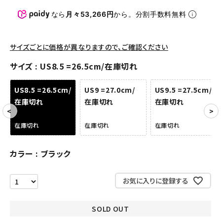
パンツ・ショーツ
なら
月々53,266円
から。分割手数料無料
アクセサリー
サイズごとに価格が異なりますので、ご確認ください
COLLABORATION BRAND
サイズ
US8.5 =26.5cm/在庫切れ
SEASON
US8.5 =26.5cm/
US9 =27.0cm/
US9.5 =27.5cm/
在庫切れ
在庫切れ
在庫切れ
CONTENTS
在庫切れ
在庫切れ
在庫切れ
ACCOUNT MENU
ようこそ ゲスト 様
カラー
ブラック
meeting_room
person
ログイン
会員登録
お気に入りに登録する
Follow us
SOLD OUT