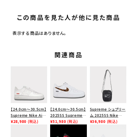
この商品を見た人が他に見た商品
表示する商品はありません。
関連商品
【24.0cm～30.5cm】
【24.0cm～30.5cm】
Supreme シュプリー
Supreme Nike Air
2025SS Supreme
ム 2025SS Nike
Force 1 Low シュプ
¥28,980
(税込)
GOODENOUGH
¥51,980
(税込)
Leather Shoulder
¥36,980
(税込)
リーム ナイキエアフォ
Nike Air Force 1
Bag ナイキレザーシ
ース１スニーカー シ
Low AF1 シュプリー
ョルダーバッグ ブラッ