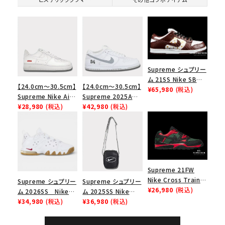
Supreme シュプリー
ム 21SS Nike SB
【24.0cm～30.5cm】
【24.0cm～30.5cm】
Dunk Low ナイキSB
¥65,980
(税込)
Supreme Nike Air
Supreme 2025AW
ダンクロウ スニーカ
Force 1 Low シュプ
¥28,980
(税込)
Nike SB Dunk Low
¥42,980
(税込)
ー ブラウン
リーム ナイキエアフォ
ナイキ SB ダンク ロ
ース１スニーカー シ
ー スニーカー ホワイ
ューズ ホワイト
ト
Supreme 21FW
Nike Cross Trainer
Supreme シュプリー
Supreme シュプリー
Low ナイキクロスト
¥26,980
(税込)
ム 2026SS Nike
ム 2025SS Nike
レイナーロウ シュー
SB Air Max 2 CB 94
¥34,980
(税込)
Leather Shoulder
¥36,980
(税込)
ズ ブラック
Low SP ナイキ SB
Bag ナイキレザーシ
エアマックス2 CB 94
ョルダーバッグ ブラッ