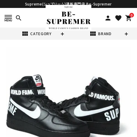
Supreme(シュプリーム)通販専門店 Be-Supremer
0
search
person
favorite
shopping_cart
view_module
view_module
CATEGORY
BRAND
search
Supreme ×
Nike シュプリー
ム 14FW Air
¥159,800
Force 1 High
(税込)