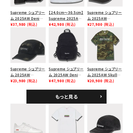
Supreme シュプリー
【24.0cm～30.5cm】
Supreme シュプリー
ム 2025AW Denim
Supreme 2025AW
ム 2025AW
Shoulder Bag デニ
¥37,980
(税込)
Nike SB Dunk Low
¥42,980
(税込)
Pigment Coated
¥27,980
(税込)
ム ショルダーバッグ
ナイキ SB ダンク ロ
2-Tone S Logo 6-
ブラック
ー スニーカー ホワイ
Panel Cap ピグメン
ト
トコーテッド 2トーン
エスロゴ 6パネルキャ
ップ ブラック
Supreme シュプリー
Supreme シュプリー
Supreme シュプリー
ム 2025AW
ム 2025AW Denim
ム 2025AW Skull
Overdyed Camp
¥23,980
(税込)
Backpack デニム バ
¥47,980
(税込)
Tee スカル Tシャ
¥20,980
(税込)
Cap オーバーダイド
ックパック ブラック
ツ ウッドランドカモ
キャンプキャップ ブ
もっと見る
ラック