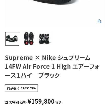
エアーフォース１
ハイ ブラック
NEW ITEMS
CATEGORY
Tシャツ・ロングスリーブ
パーカー・トレーナー
Supreme × Nike シュプリーム
ジャケット・アウター
14FW Air Force 1 High エアーフォ
キャップ・ハット
ース１ハイ ブラック
ニット帽・ビーニー
バックパック・リュック
商品番号
82651284
その他バッグ類
¥
159,800
当店特別価格
税込
スニーカー・ブーツ