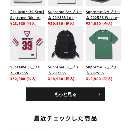
【24.0cm～30.5cm】
Supreme シュプリー
Supreme シュプリー
Supreme Nike Air
ム 2025SS Los
ム 2025SS Washed
Force 1 Low シュプ
¥28,980
(税込)
Angeles Fire Relief
¥30,980
(税込)
Chino Twill Camp
¥24,980
(税込)
リーム ナイキエアフォ
Box Logo Tee ファ
Cap ウォッシュチノツ
ース１スニーカー シ
イヤーリリーフボック
イルキャンプキャップ
ューズ ホワイト
スロゴTシャツ ホワ
ブラック 黒
イト 白
Supreme シュプリー
Supreme シュプリー
Supreme シュプリー
ム 2025SS
ム 2025SS
ム 2025SS
Bandana Football
¥52,980
(税込)
Backpack バックパッ
¥48,980
(税込)
Homerun Tee ホー
¥19,980
(税込)
Jersey バンダナ フッ
ク ブラック 黒
ムランTシャツ ライト
トボール ジャージ ホ
パイン
もっと見る
ワイト
最近チェックした商品