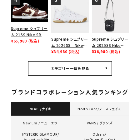
ャツ ホワイト
ース１スニーカー シ
ー スニーカー ホワイ
ューズ ホワイト
ト
Supreme シュプリー
ム 21SS Nike SB
Supreme シュプリー
Supreme シュプリー
Dunk Low ナイキSB
¥65,980
(税込)
ム 2026SS Nike
ム 2025SS Nike
ダンクロウ スニーカ
SB Air Max 2 CB 94
¥34,980
(税込)
Leather Shoulder
¥36,980
(税込)
ー ブラウン
Low SP ナイキ SB
Bag ナイキレザーシ
エアマックス2 CB 94
ョルダーバッグ ブラッ
カテゴリー一覧を見る
ロー SP ホワイト
ク 黒
ブランドコラボレーション人気ランキング
NIKE /ナイキ
North Face/ノースフェイス
VANS / ヴァンズ
New Era / ニューエラ
HYSTERIC GLAMOUR/
Others/
ヒステリックグラマー
その他コラボアイテム