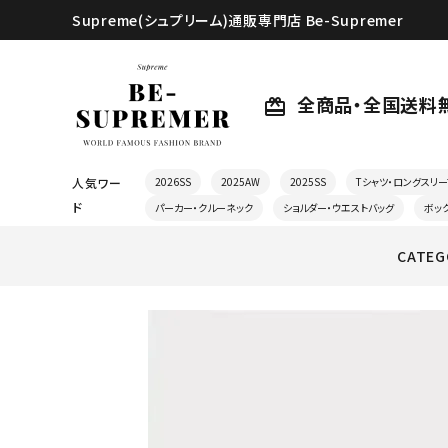
Supreme(シュプリーム)通販専門店 Be-Supremer
全商品・全国送料
card_giftcard
人気ワー
2026SS
2025AW
2025SS
Tシャツ・ロングスリー
ド
パーカー・クルーネック
ショルダー・ウエストバッグ
ボッ
CATEG
search