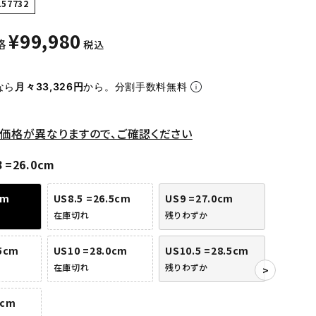
157732
¥
99,980
格
税込
なら
月々33,326円
から。分割手数料無料
価格が異なりますので、ご確認ください
 =26.0cm
cm
US8.5 =26.5cm
US9 =27.0cm
在庫切れ
残りわずか
.5cm
US10 =28.0cm
US10.5 =28.5cm
在庫切れ
残りわずか
0cm