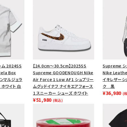
ム 2024SS
【24.0cm～30.5cm】2025SS
Supreme 
ela Box
Supreme GOODENOUGH Nike
Nike Leath
メゾンマルジェラ
Air Force 1 Low AF1 シュプリー
イキレザーシ
 ホワイト 白
ムグッドイナフ ナイキエアフォース
ク 黒
カテゴリーから探す
コラボレーションブ
¥36,980
１スニーカー シューズ ホワイト
(
¥51,980
(税込)
rch
価格から探す
人気ワード
2026SS
2025AW
2025S