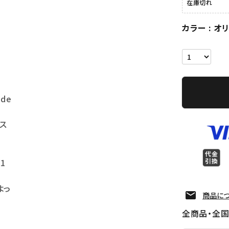
在庫切れ
カラー
オ
ide
 ス
11
よっ
商品に
全商品・全