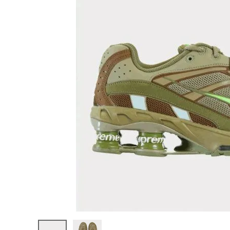
Supreme
シュプリー
ム 22SS
¥59,980
Nike
(税込)
Shox
Ride 2 ナ
イキ ショッ
クスライド
2 スニーカ
ー シュー
NEW ITEMS
ズ オリー
ブ
CATEGORY
Tシャツ・ロングスリーブ
パーカー・トレーナー
ジャケット・アウター
キャップ・ハット
ニット帽・ビーニー