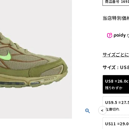
商品番号
169
当店特別価
サイズごとに
サイズ
US8
US8 =26.0
残りわずか
US9.5 =27
在庫切れ
US11 =29.