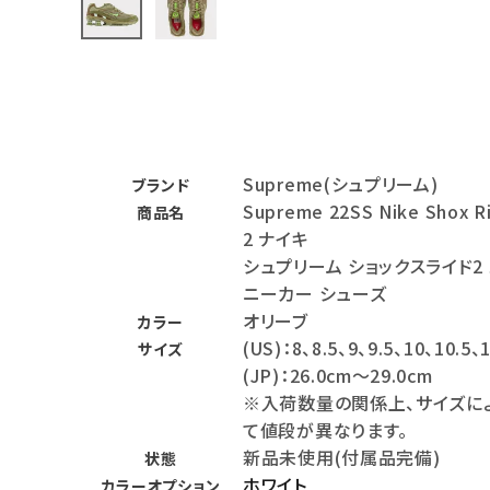
バックパック・リュック
その他バッグ類
スニーカー・ブーツ
パンツ・ショーツ
Supreme(シュプリーム)
ブランド
Supreme 22SS Nike Shox R
商品名
アクセサリー
2 ナイキ
シュプリーム ショックスライド2
COLLABORATION BRAND
ニーカー シューズ
オリーブ
SEASON
カラー
(US)：8、8.5、9、9.5、10、10.5、
サイズ
(JP)：26.0cm～29.0cm
CONTENTS
※入荷数量の関係上、サイズに
て値段が異なります。
ACCOUNT MENU
新品未使用(付属品完備)
状態
ようこそ ゲスト 様
ホワイト
カラーオプション