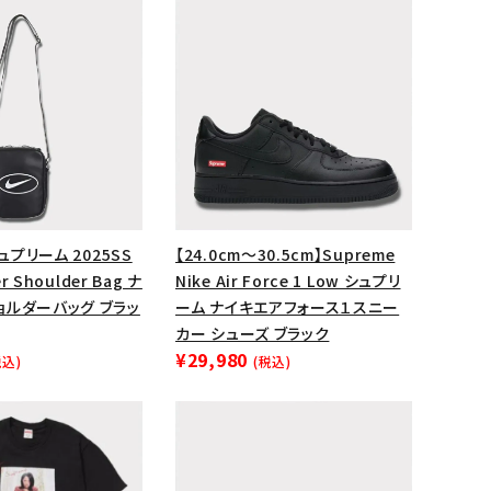
シュプリーム 2025SS
【24.0cm～30.5cm】Supreme
er Shoulder Bag ナ
Nike Air Force 1 Low シュプリ
ョルダーバッグ ブラッ
ーム ナイキエアフォース１スニー
カー シューズ ブラック
ランドから探す
¥29,980
税込)
(税込)
S