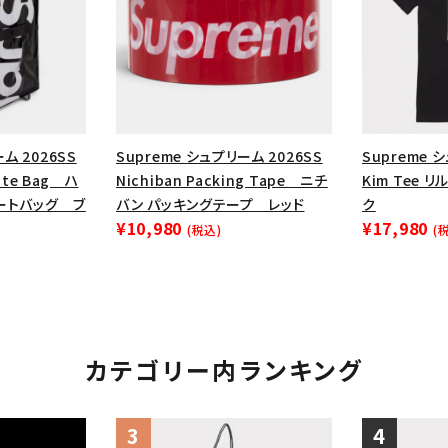
円 ～
円
Tシャツ・ロングスリーブ
キャ
パーカー・クルーネック
ショル
ボックスロゴ
ブラックスウェッ
在庫のない商品を表示する
ム 2026SS
Supreme シュプリーム 2026SS
Supreme シ
Tote Bag ハ
Nichiban Packing Tape ニチ
Kim Tee 
絞り込んで検索する
ートバッグ ブ
バン パッキングテープ レッド
ク
¥10,980
¥17,980
(税込)
(
カテゴリー内ランキング