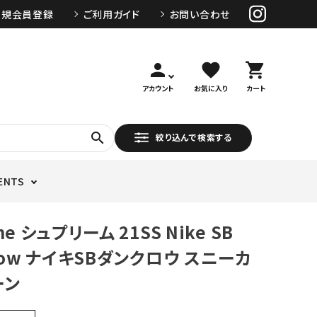
新規会員登録
ご利用ガイド
お問い合わせ
person
favorite
shopping_cart
アカウント
お気に入り
カート
search
絞り込んで検索する
ENTS
me シュプリーム 21SS Nike SB
 Low ナイキSBダンクロウ スニーカ
ーン