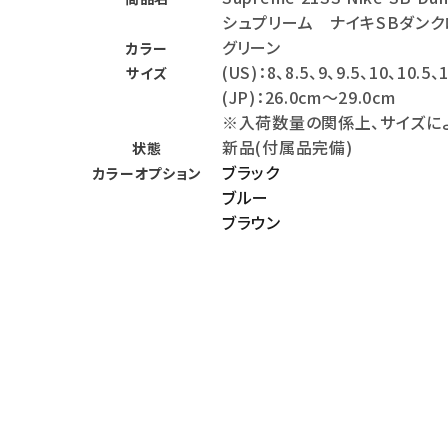
シュプリーム ナイキSBダンク
バックパック・リュック
グリーン
カラー
その他バッグ類
(US)：8、8.5、9、9.5、10、10.5、
サイズ
(JP)：26.0cm～29.0cm
スニーカー・ブーツ
※入荷数量の関係上、サイズに
パンツ・ショーツ
新品(付属品完備)
状態
ブラック
カラーオプション
アクセサリー
ブルー
ブラウン
COLLABORATION BRAND
SEASON
CONTENTS
ACCOUNT MENU
ようこそ ゲスト 様