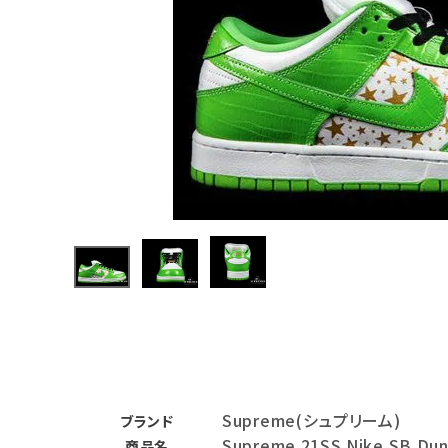
Supreme
シュプリー
ム 21SS
¥189,98
Nike SB
0
(税込)
Dunk
Low ナイ
キSBダン
クロウ ス
ニーカー
グリーン
NEW ITEMS
CATEGORY
Tシャツ・ロングスリーブ
パーカー・トレーナー
ジャケット・アウター
キャップ・ハット
Supreme(シュプリーム)
ブランド
ニット帽・ビーニー
Supreme 21SS Nike SB Du
商品名