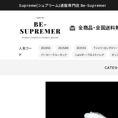
Supreme(シュプリーム)通販専門店 Be-Supremer
全商品・全国送料
card_giftcard
人気ワー
2026SS
2025AW
2025SS
Tシャツ・ロングスリー
ド
パーカー・クルーネック
ショルダー・ウエストバッグ
ボッ
CATEG
search