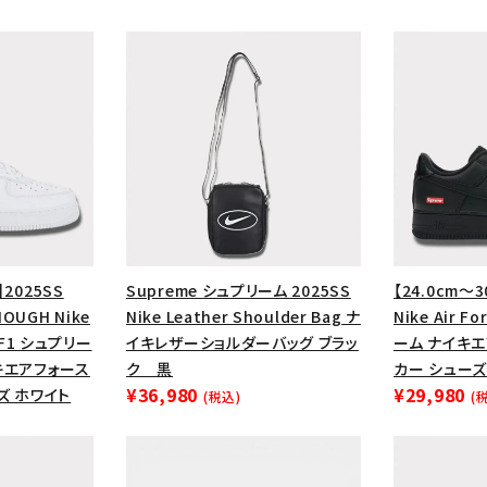
】2025SS
Supreme シュプリーム 2025SS
【24.0cm～3
OUGH Nike
Nike Leather Shoulder Bag ナ
Nike Air F
 AF1 シュプリー
イキレザーショルダーバッグ ブラッ
ーム ナイキ
カテゴリーから探す
コラボレーションブ
キエアフォース
ク 黒
カー シューズ
¥36,980
¥29,980
ズ ホワイト
rch
(税込)
(
価格から探す
人気ワード
2026SS
2025AW
2025S