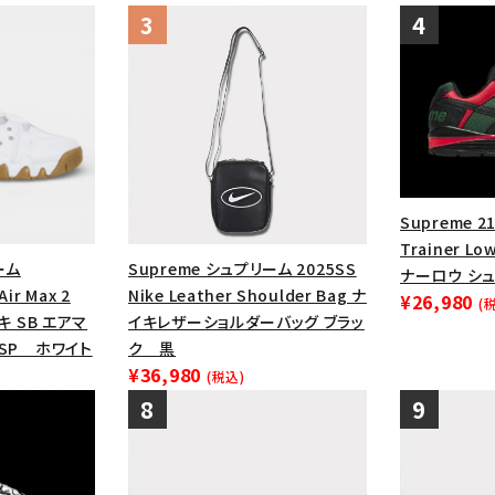
Supreme 21
Trainer 
ーム
Supreme シュプリーム 2025SS
ナーロウ シュ
ir Max 2
Nike Leather Shoulder Bag ナ
¥26,980
(
イキ SB エアマ
イキレザーショルダーバッグ ブラッ
ー SP ホワイト
ク 黒
¥36,980
(税込)