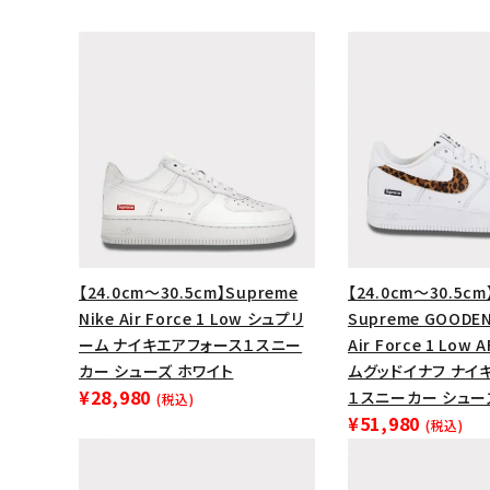
【24.0cm～30.5cm】Supreme
【24.0cm～30.5cm
Nike Air Force 1 Low シュプリ
Supreme GOODEN
ーム ナイキエアフォース１スニー
Air Force 1 Low
キーワードから探す
カー シューズ ホワイト
ムグッドイナフ ナイ
¥28,980
１スニーカー シュー
sea
(税込)
¥51,980
(税込)
シーズンから探す