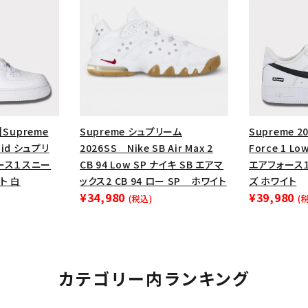
円 ～
円
Tシャツ・ロングスリーブ
キャ
パーカー・クルーネック
ショル
ボックスロゴ
ブラックスウェッ
在庫のない商品を表示する
】Supreme
Supreme シュプリーム
Supreme 20
絞り込んで検索する
 Mid シュプリ
2026SS Nike SB Air Max 2
Force 1 
ース１スニー
CB 94 Low SP ナイキ SB エアマ
エアフォース
ト 白
ックス2 CB 94 ロー SP ホワイト
ズ ホワイト
¥34,980
¥39,980
(税込)
(
カテゴリー内ランキング