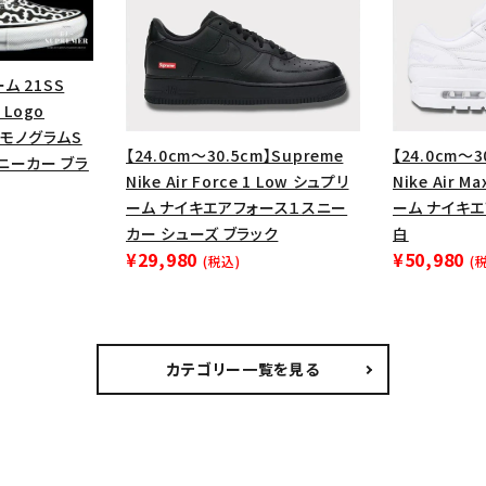
ム 21SS
 Logo
ズ モノグラムS
【24.0cm～30.5cm】Supreme
【24.0cm～3
ニーカー ブラ
Nike Air Force 1 Low シュプリ
Nike Air M
ーム ナイキエアフォース１スニー
ーム ナイキエ
カー シューズ ブラック
白
¥29,980
¥50,980
(税込)
(
カテゴリー一覧を見る