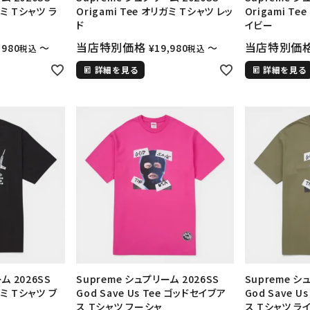
ガミ Tシャツ ラ
Origami Tee オリガミ Tシャツ レッ
Origami Te
ド
イビー
当店特別価格
当店特別価
,980
〜
¥
19,980
〜
税込
税込
詳細を見る
詳細を見る
ム 2026SS
Supreme シュプリーム 2026SS
Supreme シ
ガミ Tシャツ ブ
God Save Us Tee ゴッドセイブア
God Save U
ス Tシャツ フーシャ
ス Tシャツ ラ