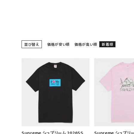
スニーカー・ブーツ
パンツ・ショーツ
アクセサリー
COLLABORATION BRAND
並び替え
価格が安い順
価格が高い順
新着順
SEASON
CONTENTS
ACCOUNT MENU
ようこそ ゲスト 様
meeting_room
person
ログイン
会員登録
Follow us
Supreme シュプリーム 2026SS
Supreme シュプリー