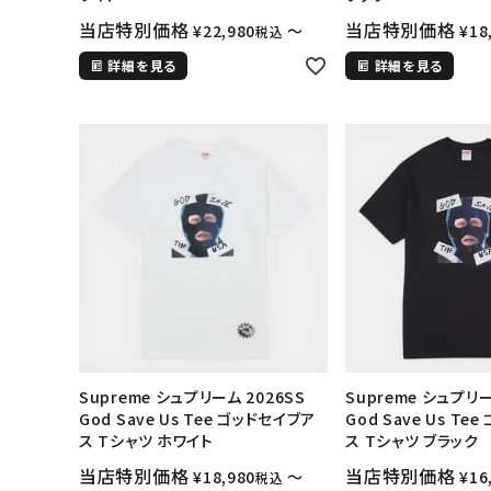
当店特別価格
当店特別価格
¥
22,980
〜
¥
18
税込
詳細を見る
詳細を見る
キーワードから探す
Supreme シュプリーム 2026SS
Supreme シュプリー
sea
God Save Us Tee ゴッドセイブア
God Save Us Te
ス Tシャツ ホワイト
ス Tシャツ ブラック
シーズンから探す
当店特別価格
当店特別価格
¥
18,980
〜
¥
16
税込