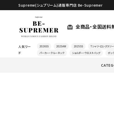
Supreme(シュプリーム)通販専門店 Be-Supremer
全商品・全国送料
card_giftcard
人気ワー
2026SS
2025AW
2025SS
Tシャツ・ロングスリー
ド
パーカー・クルーネック
ショルダー・ウエストバッグ
ボッ
CATEG
search