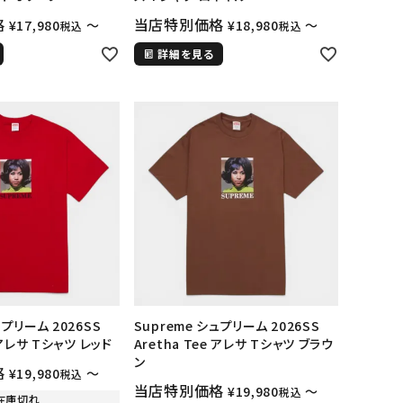
格
当店特別価格
¥
17,980
〜
¥
18,980
〜
税込
税込
詳細を見る
ランドから探す
ュプリーム 2026SS
Supreme シュプリーム 2026SS
e アレサ Tシャツ レッド
Aretha Tee アレサ Tシャツ ブラウ
ン
格
¥
19,980
〜
税込
当店特別価格
¥
19,980
〜
税込
在庫切れ
S