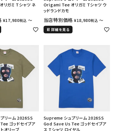
e オリガミ Tシャツ ネ
Origami Tee オリガミ Tシャツ ウ
ッドランドカモ
格
当店特別価格
¥
17,980
〜
¥
18,980
〜
税込
税込
詳細を見る
ュプリーム 2026SS
Supreme シュプリーム 2026SS
s Tee ゴッドセイブア
God Save Us Tee ゴッドセイブア
イトオリーブ
ス Tシャツ ロイヤル