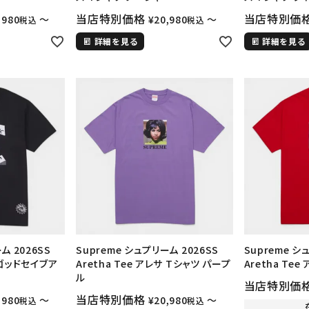
当店特別価格
当店特別価
,980
〜
¥
20,980
〜
税込
税込
詳細を見る
詳細を見る
カテゴリーから探す
コラボレーションブ
ム 2026SS
Supreme シュプリーム 2026SS
Supreme シ
rch
e ゴッドセイブア
Aretha Tee アレサ Tシャツ パープ
Aretha Te
ル
価格から探す
人気ワード
当店特別価
当店特別価格
,980
〜
¥
20,980
〜
税込
税込
2026SS
2025AW
2025S