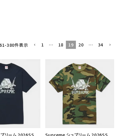
1
…
18
19
20
…
34
61
-
380
件表示
ュプリーム 2026SS
Supreme シュプリーム 2026SS