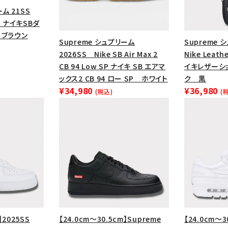
ム 21SS
ow ナイキSBダ
 ブラウン
Supreme シュプリーム
Supreme 
2026SS Nike SB Air Max 2
Nike Leath
CB 94 Low SP ナイキ SB エアマ
イキレザーシ
ックス2 CB 94 ロー SP ホワイト
ク 黒
¥34,980
¥36,980
(税込)
(
】2025SS
【24.0cm～30.5cm】Supreme
【24.0cm～3