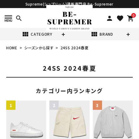
Supreme(シュプリーム)通販専門店 Be-Supremer
0
search
person
favorite
shopping_cart
view_module
view_module
CATEGORY
BRAND
HOME
シーズンから探す
24SS 2024春夏
search
24SS 2024春夏
カテゴリー内ランキング
表示する商品はありません。
NEW ITEMS
CATEGORY