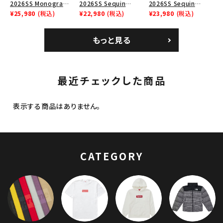
2026SS Monogram
2026SS Sequin
2026SS Sequin
Crusher Hat モノグラ
¥25,980
(税込)
Denim Classic Logo
¥22,980
(税込)
Denim Classic Logo
¥23,980
(税込)
ム クラッシャーハット
6-Panel シークイン
6-Panel シークイン
ブラック
デニム クラシックロゴ
デニム クラシックロゴ
もっと見る
6パネルキャップ インデ
6パネルキャップ ナチュ
ィゴ
ラル
最近チェックした商品
表示する商品はありません。
CATEGORY