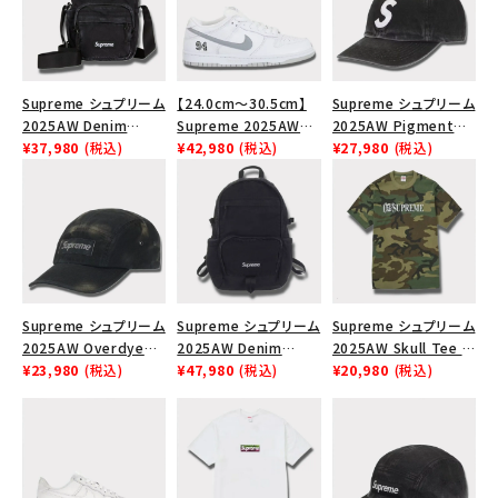
Supreme シュプリーム
【24.0cm～30.5cm】
Supreme シュプリーム
2025AW Denim
Supreme 2025AW
2025AW Pigment
Shoulder Bag デニム
¥37,980
(税込)
Nike SB Dunk Low ナ
¥42,980
(税込)
Coated 2-Tone S
¥27,980
(税込)
ショルダーバッグ ブラッ
イキ SB ダンク ロー ス
Logo 6-Panel Cap ピ
ク
ニーカー ホワイト
グメントコーテッド 2ト
ーン エスロゴ 6パネル
キャップ ブラック
Supreme シュプリーム
Supreme シュプリーム
Supreme シュプリーム
2025AW Overdyed
2025AW Denim
2025AW Skull Tee ス
Camp Cap オーバーダ
¥23,980
(税込)
Backpack デニム バッ
¥47,980
(税込)
カル Tシャツ ウッドラ
¥20,980
(税込)
イド キャンプキャップ
クパック ブラック
ンドカモ
ブラック