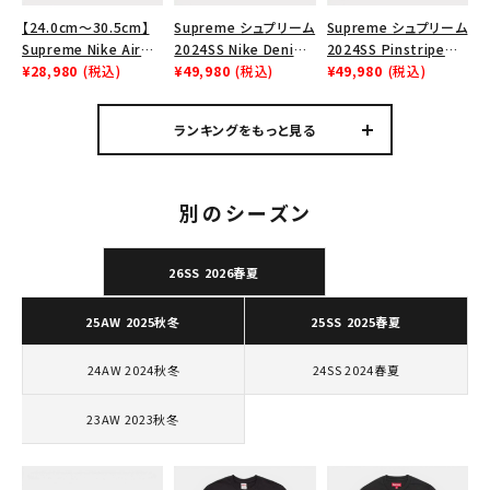
Tシャツ・ロングスリーブ
【24.0cm～30.5cm】
Supreme シュプリーム
Supreme シュプリーム
Supreme Nike Air
2024SS Nike Denim
2024SS Pinstripe
パーカー・トレーナー
Force 1 Low シュプリ
¥28,980
(税込)
Short ナイキデニムシ
¥49,980
(税込)
Crewneck ピンストラ
¥49,980
(税込)
ーム ナイキエアフォー
ョーツ ナチュラル
イプクルーネック ヘ
ジャケット・アウター
ス１スニーカー シュー
ザーグレー 灰
ランキングをもっと見る
ズ ホワイト
キャップ・ハット
ニット帽・ビーニー
別のシーズン
バックパック・リュック
26SS 2026春夏
その他バッグ類
25AW 2025秋冬
25SS 2025春夏
スニーカー・ブーツ
パンツ・ショーツ
24AW 2024秋冬
24SS 2024春夏
アクセサリー
23AW 2023秋冬
COLLABORATION BRAND