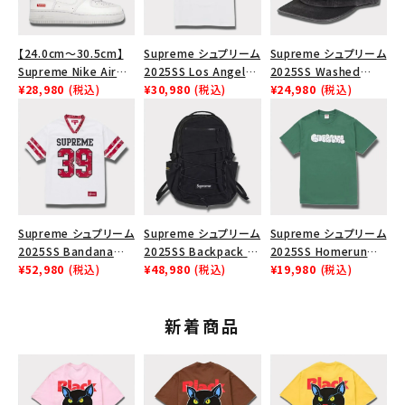
【24.0cm～30.5cm】
Supreme シュプリーム
Supreme シュプリーム
Supreme Nike Air
2025SS Los Angeles
2025SS Washed
Force 1 Low シュプリ
¥28,980
(税込)
Fire Relief Box Logo
¥30,980
(税込)
Chino Twill Camp
¥24,980
(税込)
ーム ナイキエアフォー
Tee ファイヤーリリー
Cap ウォッシュチノツイ
ス１スニーカー シュー
フボックスロゴTシャツ
ルキャンプキャップ ブラ
ズ ホワイト
ホワイト 白
ック 黒
Supreme シュプリーム
Supreme シュプリーム
Supreme シュプリーム
2025SS Bandana
2025SS Backpack バ
2025SS Homerun
Football Jersey バン
¥52,980
(税込)
ックパック ブラック 黒
¥48,980
(税込)
Tee ホームランTシャ
¥19,980
(税込)
ダナ フットボール ジャ
ツ ライトパイン
ージ ホワイト
新着商品