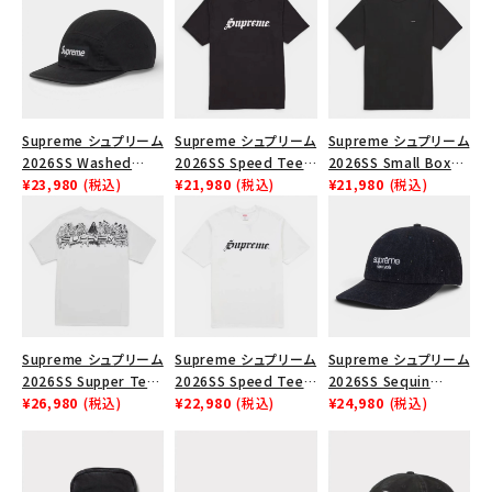
SEASON
CONTENTS
Supreme シュプリーム
Supreme シュプリーム
Supreme シュプリーム
ACCOUNT MENU
2026SS Washed
2026SS Speed Tee
2026SS Small Box
ようこそ ゲスト 様
Chino Twill Camp
¥23,980
(税込)
スピードTシャツ ブラッ
¥21,980
(税込)
Tee スモールボックス
¥21,980
(税込)
Cap ウォッシュド チノ
ク
Tシャツ ブラック
meeting_room
person
ログイン
会員登録
ツイル キャンプキャップ
ブラック
Follow us
Supreme シュプリーム
Supreme シュプリーム
Supreme シュプリーム
2026SS Supper Tee
2026SS Speed Tee
2026SS Sequin
サパーTシャツ ホワイ
¥26,980
(税込)
スピードTシャツ ホワ
¥22,980
(税込)
Denim Classic Logo
¥24,980
(税込)
ト
イト
6-Panel シークイン
デニム クラシックロゴ
6パネルキャップ ブラッ
ク