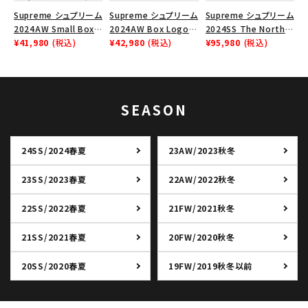
Supreme シュプリーム
Supreme シュプリーム
Supreme シュプリーム
在庫のない商品を表示する
2024AW Small Box
2024AW Box Logo
2024SS The North
Zip Up Hooded
¥41,980
(税込)
Hooded Sweatshirt
¥42,980
(税込)
Face Split Taped
¥95,980
(税込)
絞り込んで検索する
Sweatshirt スモール
ボックスロゴフードパー
Seam Shell Jacket ノ
ボックスジップアップフ
カー ブラック 黒
ースフェイススプリット
ードパーカー ブラック
ジャケット ブラック 黒
黒
SEASON
24SS/2024春夏
23AW/2023秋冬
23SS/2023春夏
22AW/2022秋冬
22SS/2022春夏
21FW/2021秋冬
21SS/2021春夏
20FW/2020秋冬
20SS/2020春夏
19FW/2019秋冬以前