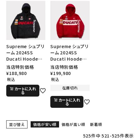
Supreme シュプリ
Supreme シュプリ
ーム 2024SS
ーム 2024SS
Ducati Hooded
Ducati Hooded
Racing Jacket ド
Racing Jacket ド
当店特別価格
当店特別価格
ゥカティフードレー
ゥカティフードレー
¥
188,980
¥
199,980
シングジャケット ブ
シングジャケット レ
税込
税込
ラック 黒
ッド 赤
在庫切れ
カートに入れ
る
カートに入れ
る
並び替え
価格が安い順
価格が高い順
新着順
525
件中
521
-
525
件表示
キーワードから探す