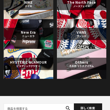
NIKE
The North Face
ナイキ
ノースフェイス
New Era
VANS
ニューエラ
ヴァンズ
HYSTERIC GLAMOUR
Others
ヒステリックグラマー
その他コラボアイテム
search
詳しく検索