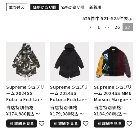
並び替え
価格が安い順
価格が高い順
新着順
525
件中
521
-
525
件表示
1
…
26
27
Supreme シュプリ
Supreme シュプリ
Supreme シュプリ
ーム 2024SS
ーム 2024SS
ーム 2024SS MM6
Futura Fishtail
Futura Fishtail
Maison Margiela
Parka フューチュラ
Parka フューチュラ
Split Varsity
当店特別価格
当店特別価格
当店特別価格
フィッシュテイルパ
フィッシュテイルパ
Jacket MM6メゾ
¥
174,980
〜
¥
179,980
〜
¥
184,980
〜
税込
税込
税込
ーカジャケット スノ
ーカジャケット ブラ
ンマルジェラジャケ
詳細を見る
詳細を見る
詳細を見る
ーカモ
ック 黒
ット マルチカラー