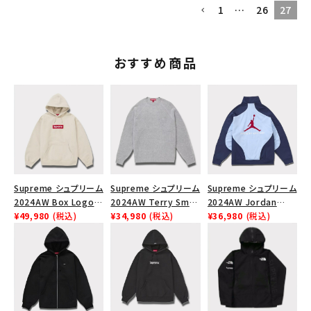
1
…
26
27
search
人気ワード
2026SS
2025AW
2025SS
Tシャツ・ロングスリーブ
キャップ・ハット
パーカー・クルーネック
おすすめ商品
ショルダー・ウエストバッグ
ボックスロゴ
ブラックスウェット
カテゴリーから探す
コラボレーションブランドから探す
シーズンから探す
Supreme シュプリーム
Supreme シュプリーム
Supreme シュプリーム
2024AW Box Logo
2024AW Terry Small
2024AW Jordan
Hooded Sweatshirt
¥49,980
(税込)
Box Sweater テリー
¥34,980
(税込)
Tricot Track Jacket
¥36,980
(税込)
並び順
ボックスロゴフードパー
スモールボックスセータ
ジョーダントリコットト
カー ストーン
ー ヘザーグレー 灰
ラックジャケット ライト
ブルー 青
価格から探す
円 ～
円