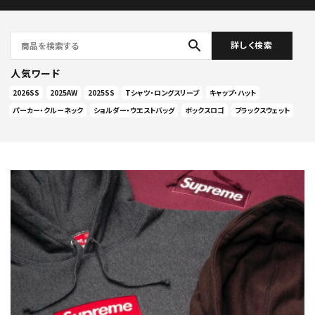
search
詳しく検索
人気ワード
2026SS
2025AW
2025SS
Tシャツ・ロングスリーブ
キャップ・ハット
パーカー・クルーネック
ショルダー・ウエストバッグ
ボックスロゴ
ブラックスウェット