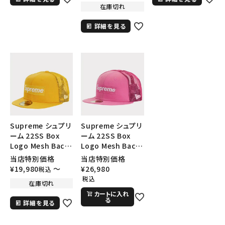
円 ～
円
在庫切れ
プ Tシャツ ブラウン
プ Tシャツ ブラック
プ Tシャツ ホワイト
詳細を見る
在庫のない商品を表示する
絞り込んで検索する
Supreme シュプリ
Supreme シュプリ
ーム 22SS Box
ーム 22SS Box
Logo Mesh Back
Logo Mesh Back
New Era Cap ボッ
New Era Cap ボッ
当店特別価格
当店特別価格
クスロゴメッシュバ
クスロゴメッシュバ
¥
19,980
〜
¥
26,980
税込
ックニューエラキャ
ックニューエラキャ
税込
在庫切れ
ップ 帽子 イエロー
ップ 帽子 ピンク
カートに入れ
る
詳細を見る