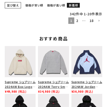
並び替え
価格が安い順
価格が高い順
新着順
342
件中
1
-
20
件表示
1
2
…
18
おすすめ商品
Supreme シュプリーム
Supreme シュプリーム
Supreme シュプリーム
2024AW Box Logo
2024AW Terry Small
2024AW Jordan
Hooded Sweatshirt
¥49,980
(税込)
Box Sweater テリー
¥34,980
(税込)
Tricot Track Jacket
¥36,980
(税込)
ボックスロゴフードパー
スモールボックスセータ
ジョーダントリコットト
カー ストーン
ー ヘザーグレー 灰
ラックジャケット ライト
ブルー 青