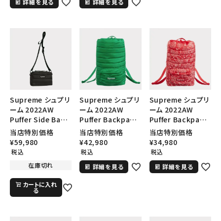
詳細を見る
詳細を見る
Supreme シュプリ
Supreme シュプリ
Supreme シュプリ
ーム 2022AW
ーム 2022AW
ーム 2022AW
Puffer Side Bag
Puffer Backpack
Puffer Backpack
パファーサイドバッ
パファーバックパッ
パファーバックパッ
当店特別価格
当店特別価格
当店特別価格
ク ブラック 黒
ク グリーン
ク レッドペイズリー
¥
59,980
¥
42,980
¥
34,980
税込
税込
税込
在庫切れ
詳細を見る
詳細を見る
カートに入れ
る