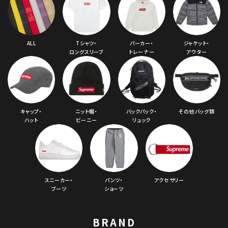
ALL
Tシャツ・
パーカー・
ジャケット・
ロングスリーブ
トレーナー
アウター
キャップ・
ニット帽・
バックパック・
その他バッグ類
ハット
ビーニー
リュック
スニーカー・
パンツ・
アクセサリー
ブーツ
ショーツ
BRAND