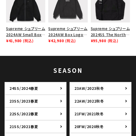
Supreme シュプリーム
Supreme シュプリーム
Supreme シュプリーム
2024AW Small Box
2024AW Box Logo
2024SS The North
Zip Up Hooded
¥41,980
(税込)
Hooded Sweatshirt
¥42,980
(税込)
Face Split Taped
¥95,980
(税込)
Sweatshirt スモール
ボックスロゴフードパー
Seam Shell Jacket ノ
ボックスジップアップフ
カー ブラック 黒
ースフェイススプリット
ードパーカー ブラック
ジャケット ブラック 黒
黒
SEASON
24SS/2024春夏
23AW/2023秋冬
23SS/2023春夏
22AW/2022秋冬
22SS/2022春夏
21FW/2021秋冬
21SS/2021春夏
20FW/2020秋冬