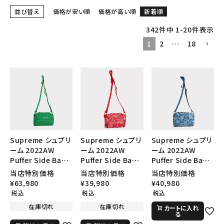
並び替え
価格が安い順
価格が高い順
新着順
342
件中
1
-
20
件表示
1
2
…
18
Supreme シュプリ
Supreme シュプリ
Supreme シュプリ
ーム 2022AW
ーム 2022AW
ーム 2022AW
Puffer Side Bag
Puffer Side Bag
Puffer Side Bag
パファーサイドバッ
パファーサイドバッ
パファーサイドバッ
当店特別価格
当店特別価格
当店特別価格
ク グリーン
ク レッドペイズリー
ク ブルーペイズリ
¥
63,980
¥
39,980
¥
40,980
ー
税込
税込
税込
在庫切れ
在庫切れ
カートに入れ
る