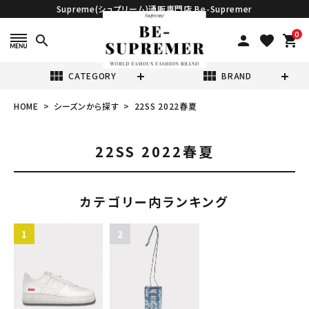
Supreme(シュプリーム)通販専門店 Be-Supremer
0
search
person
favorite
shopping_cart
view_module
view_module
CATEGORY
BRAND
HOME
シーズンから探す
22SS 2022春夏
search
22SS 2022春夏
カテゴリー内ランキング
表示する商品はありません。
NEW ITEMS
CATEGORY