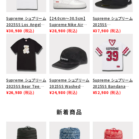
Supreme シュプリーム
【24.0cm～30.5cm】
Supreme シュプリーム
2025SS Los Angeles
Supreme Nike Air
2025SS
Fire Relief Box Logo
¥30,980
(税込)
Force 1 Low シュプリ
¥28,980
(税込)
Championship Box
¥37,980
(税込)
Tee ファイヤーリリー
ーム ナイキエアフォー
Logo New Era Cap
フボックスロゴTシャツ
ス１スニーカー シュー
チャンピオンシップボッ
ホワイト 白
ズ ホワイト
クスロゴニューエラキャ
ップ ブラック 黒
Supreme シュプリーム
Supreme シュプリーム
Supreme シュプリーム
2025SS Bear Tee ベ
2025SS Washed
2025SS Bandana
ア Tシャツ ブラック 黒
¥26,980
(税込)
Chino Twill Camp
¥24,980
(税込)
Football Jersey バン
¥52,980
(税込)
Cap ウォッシュチノツイ
ダナ フットボール ジャ
ルキャンプキャップ ブラ
ージ ホワイト
新着商品
ック 黒