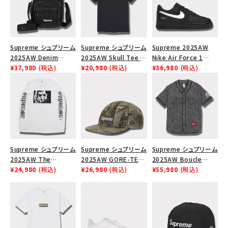
Supreme シュプリーム
Supreme シュプリーム
Supreme 2025AW
2025AW Denim
2025AW Skull Tee ス
Nike Air Force 1
Shoulder Bag デニム
¥37,980
(税込)
カル Tシャツ ブラック
¥20,980
(税込)
Low シュプリーム ナイ
¥36,980
(税込)
ショルダーバッグ ブラッ
キエアフォース１スニー
ク
カー シューズ ブラック
Supreme シュプリーム
Supreme シュプリーム
Supreme シュプリーム
2025AW The
2025AW GORE-TEX
2025AW Boucle
Exorcist Mother L/S
¥24,980
(税込)
Zip Pocket Camp
¥26,980
(税込)
Baseball Jersey ブー
¥55,980
(税込)
Tee エクソシスト マ
Cap ゴアテックス ジッ
クレ ベースボール ジャ
ザー ロングスリーブT
プ ポケット キャンプ キ
ージ ブラック
シャツ ホワイト
ャップ リアルツリーAP
カモ