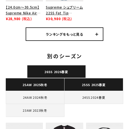
Tシャツ・ロングスリーブ
【24.0cm～30.5cm】
Supreme シュプリーム
Supreme Nike Air
22SS Fat Tip
パーカー・トレーナー
Force 1 Low シュプリ
¥28,980
(税込)
Jacquard Denim
¥30,980
(税込)
ーム ナイキエアフォー
Neck Pouch ファット
ジャケット・アウター
ス１スニーカー シュー
チップジャガードデニム
ランキングをもっと見る
ズ ホワイト
ネックポーチ ブルー
キャップ・ハット
ニット帽・ビーニー
別のシーズン
バックパック・リュック
26SS 2026春夏
その他バッグ類
25AW 2025秋冬
25SS 2025春夏
スニーカー・ブーツ
パンツ・ショーツ
24AW 2024秋冬
24SS 2024春夏
アクセサリー
23AW 2023秋冬
COLLABORATION BRAND