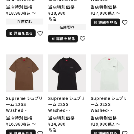
Logo New Era
Logo New Era
Handstyle S/S
当店特別価格
当店特別価格
当店特別価格
キーワードから探す
Cap キャラクターS
Cap キャラクターS
Top Tee ウォッシ
¥
18,980
〜
¥
28,980
¥
17,980
〜
税込
税込
ロゴニューエラキャ
ロゴニューエラキャ
ュハンドスタイルシ
search
税込
在庫切れ
詳細を見る
ップ 帽子 ブラウン
ップ 帽子 ブラック
ョートスリーブトッ
在庫切れ
人気ワード
2026SS
2025AW
2025SS
Tシャツ・ロングスリーブ
プ Tシャツ ブルー
詳細を見る
キャップ・ハット
パーカー・クルーネック
詳細を見る
ショルダー・ウエストバッグ
ボックスロゴ
ブラックスウェット
カテゴリーから探す
コラボレーションブランドから探す
シーズンから探す
Supreme シュプリ
Supreme シュプリ
Supreme シュプリ
ーム 22SS
ーム 22SS
ーム 22SS
並び順
Washed
Washed
Washed
Handstyle S/S
Handstyle S/S
Handstyle S/S
当店特別価格
当店特別価格
当店特別価格
Top Tee ウォッシ
Top Tee ウォッシ
Top Tee ウォッシ
¥
16,980
〜
¥
24,980
¥
19,980
〜
税込
税込
価格から探す
ュハンドスタイルシ
ュハンドスタイルシ
ュハンドスタイルシ
税込
詳細を見る
詳細を見る
ョートスリーブトッ
ョートスリーブトッ
ョートスリーブトッ