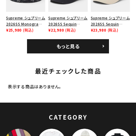
Supreme シュプリーム
Supreme シュプリーム
Supreme シュプリーム
2026SS Monogram
2026SS Sequin
2026SS Sequin
Crusher Hat モノグラ
¥25,980
(税込)
Denim Classic Logo
¥22,980
(税込)
Denim Classic Logo
¥23,980
(税込)
ム クラッシャーハット
6-Panel シークイン
6-Panel シークイン
ブラック
デニム クラシックロゴ
デニム クラシックロゴ
もっと見る
6パネルキャップ インデ
6パネルキャップ ナチュ
ィゴ
ラル
最近チェックした商品
表示する商品はありません。
CATEGORY