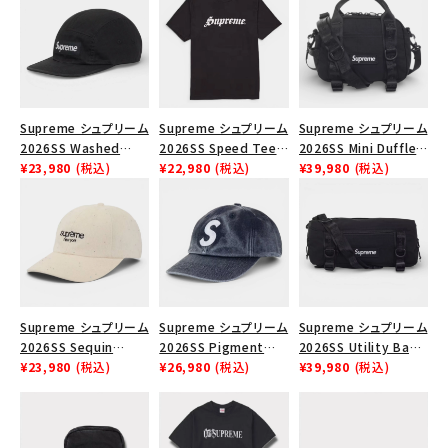
SEASON
CONTENTS
Supreme シュプリーム
Supreme シュプリーム
Supreme シュプリーム
ACCOUNT MENU
2026SS Washed
2026SS Speed Tee
2026SS Mini Duffle
ようこそ ゲスト 様
Chino Twill Camp
¥23,980
(税込)
スピードTシャツ ブラッ
¥22,980
(税込)
Bag ミニダッフルバッグ
¥39,980
(税込)
Cap ウォッシュド チノ
ク
ブラック
meeting_room
person
ログイン
会員登録
ツイル キャンプキャップ
ブラック
Follow us
Supreme シュプリーム
Supreme シュプリーム
Supreme シュプリーム
2026SS Sequin
2026SS Pigment
2026SS Utility Bag
Denim Classic Logo
¥23,980
(税込)
Coated S Logo 6-
¥26,980
(税込)
ユーティリティバッグ ブ
¥39,980
(税込)
6-Panel シークイン
Panel ピグメントコー
ラック
デニム クラシックロゴ
テッド Sロゴ 6パネル
6パネルキャップ ナチュ
ネイビー
ラル