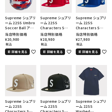
Supreme シュプリ
Supreme シュプリ
Supreme シュプリ
ーム 22SS Umbro
ーム 22SS
ーム 22SS
Soccer Ball アン
Characters S
Characters S
ブロサッカーボー
Logo New Era
Logo New Era
当店特別価格
当店特別価格
当店特別価格
ル レッドカモ
Cap キャラクターS
Cap キャラクターS
¥
20,980
¥
28,980
¥
27,980
ロゴニューエラキャ
ロゴニューエラキャ
税込
税込
税込
ップ 帽子 レッド
ップ 帽子 ロイヤル
詳細を見る
詳細を見る
詳細を見る
Supreme シュプリ
Supreme シュプリ
Supreme シュプリ
ーム 22SS
ーム 22SS
ーム 22SS
Characters S
Characters S
Washed