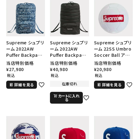
Supreme シュプリ
Supreme シュプリ
Supreme シュプリ
ーム 2022AW
ーム 2022AW
ーム 22SS Umbro
Puffer Backpack
Puffer Backpack
Soccer Ball アン
パファーバックパッ
パファーバックパッ
ブロサッカーボー
当店特別価格
当店特別価格
当店特別価格
ク ブルーペイズリ
ク ブラック 黒
ル ホワイト
¥
27,980
¥
40,980
¥
20,980
ー
税込
税込
税込
在庫切れ
詳細を見る
詳細を見る
カートに入れ
る