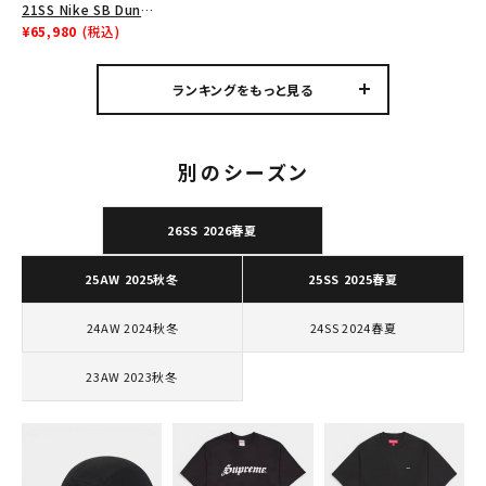
21SS Nike SB Dunk
Tシャツ・ロングスリーブ
Low ナイキSBダンクロ
¥65,980
(税込)
ウ スニーカー ブラウン
パーカー・トレーナー
ランキングをもっと見る
ジャケット・アウター
キャップ・ハット
別のシーズン
ニット帽・ビーニー
26SS 2026春夏
バックパック・リュック
その他バッグ類
25AW 2025秋冬
25SS 2025春夏
スニーカー・ブーツ
24AW 2024秋冬
24SS 2024春夏
パンツ・ショーツ
23AW 2023秋冬
アクセサリー
COLLABORATION BRAND