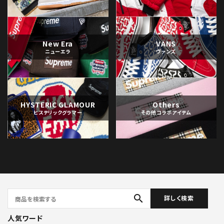
New Era
VANS
ニューエラ
ヴァンズ
HYSTERIC GLAMOUR
Others
ヒステリックグラマー
その他コラボアイテム
search
詳しく検索
人気ワード