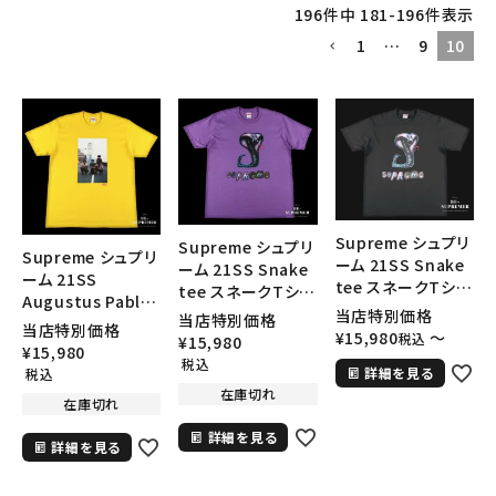
196
件中
181
-
196
件表示
1
…
9
10
Supreme シュプリ
Supreme シュプリ
Supreme シュプリ
ーム 21SS Snake
ーム 21SS Snake
ーム 21SS
tee スネークTシャ
tee スネークTシャ
Augustus Pablo
ツ ブラック
ツ パープル
当店特別価格
当店特別価格
Tee オーガスタス
当店特別価格
¥
15,980
〜
税込
¥
15,980
パブロ Tシャツ イエ
¥
15,980
税込
ロー
詳細を見る
税込
在庫切れ
在庫切れ
詳細を見る
詳細を見る