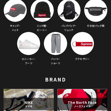
キャップ・
ニット帽・
バックパック・
その他バッグ類
ハット
ビーニー
リュック
スニーカー・
パンツ・
アクセサリー
ブーツ
ショーツ
BRAND
NIKE
The North Face
ナイキ
ノースフェイス