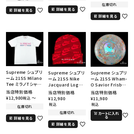
在庫切れ
詳細を見る
詳細を見る
詳細を見る
キーワードから探す
search
Supreme シュプリ
Supreme シュプリ
Supreme シュプリ
人気ワード
2026SS
2025AW
2025SS
Tシャツ・ロングスリーブ
ーム 21SS Milano
ーム 21SS Nike
ーム 21SS Wham-
Tee ミラノTシャツ
Jacquard Logos
O Savior Frisbee
キャップ・ハット
パーカー・クルーネック
ホワイト
Beanie ナイキジャ
ワムオー セイビア
当店特別価格
当店特別価格
当店特別価格
ショルダー・ウエストバッグ
ボックスロゴ
ブラックスウェット
ガードロゴビーニー
ーフリスビー マル
¥
12,980
〜
税込
¥
12,980
¥
11,980
カテゴリーから探す
ニット帽 レッド
チカラー
税込
税込
在庫切れ
在庫切れ
カートに入れ
る
詳細を見る
コラボレーションブランドから探す
詳細を見る