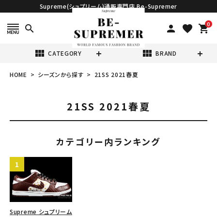
Supreme(シュプリーム)通販専門店 Be-Supremer
0
search
person
favorite
shopping_cart
view_module
view_module
CATEGORY
BRAND
HOME
シーズンから探す
21SS 2021春夏
search
21SS 2021春夏
カテゴリー内ランキング
表示する商品はありません。
NEW ITEMS
CATEGORY
Supreme シュプリーム