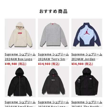
おすすめ商品
Supreme シュプリーム
Supreme シュプリーム
Supreme シュプリーム
2024AW Box Logo
2024AW Terry Small
2024AW Jordan
Hooded Sweatshirt
¥49,980
(税込)
Box Sweater テリー
¥34,980
(税込)
Tricot Track Jacket
¥36,980
(税込)
ボックスロゴフードパー
スモールボックスセータ
ジョーダントリコットト
カー ストーン
ー ヘザーグレー 灰
ラックジャケット ライト
ブルー 青
Supreme シュプリーム
Supreme シュプリーム
Supreme シュプリーム
2024AW Small Box
2024AW Box Logo
2024SS The North