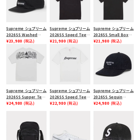
SEASON
CONTENTS
Supreme シュプリーム
Supreme シュプリーム
Supreme シュプリーム
2026SS Washed
2026SS Speed Tee
2026SS Small Box
ACCOUNT MENU
Chino Twill Camp
¥23,980
(税込)
スピードTシャツ ブラッ
¥21,980
(税込)
Tee スモールボックス
¥21,980
(税込)
Cap ウォッシュド チノ
ク
Tシャツ ブラック
ようこそ ゲスト 様
ツイル キャンプキャップ
ブラック
meeting_room
person
ログイン
会員登録
Follow us
Supreme シュプリーム
Supreme シュプリーム
Supreme シュプリーム
2026SS Supper Tee
2026SS Speed Tee
2026SS Sequin
サパーTシャツ ホワイ
¥24,980
(税込)
スピードTシャツ ホワ
¥22,980
(税込)
Denim Classic Logo
¥24,980
(税込)
ト
イト
6-Panel シークイン
デニム クラシックロゴ
6パネルキャップ ブラッ
ク