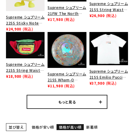
Supreme シュプリーム
Supreme シュプリーム
21SS String Waist
21FW The North
Bag ストリングウエス
¥26,980
(税込)
Supreme シュプリーム
Face Steep Tech
¥17,980
(税込)
トバッグ ブラック
22SS Sticky Note
Headband ノースフェ
Molded Lamp スティ
¥24,980
(税込)
イススティープテックヘ
ッキーノートモルドラン
ッドバンド ブラック
プ イエロー
Supreme シュプリーム
21SS String Waist
Supreme シュプリーム
Supreme シュプリーム
Bag ストリングウエス
¥18,980
(税込)
21SS Emilio Pucci
21SS Wham-O
トバッグ マルチカラー
Box Logo Tee エミリ
¥37,980
(税込)
Savior Frisbee ワム
¥11,980
(税込)
オプッチ ボックスロゴT
オー セイビアーフリス
シャツ ホワイト/ダステ
ビー マルチカラー
ィーピンク
もっと見る
並び替え
価格が安い順
価格が高い順
新着順