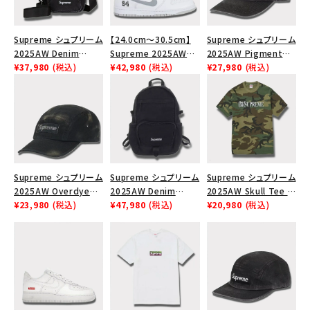
Supreme シュプリーム
【24.0cm～30.5cm】
Supreme シュプリーム
2025AW Denim
Supreme 2025AW
2025AW Pigment
Shoulder Bag デニム
¥37,980
(税込)
Nike SB Dunk Low ナ
¥42,980
(税込)
Coated 2-Tone S
¥27,980
(税込)
ショルダーバッグ ブラッ
イキ SB ダンク ロー ス
Logo 6-Panel Cap ピ
ク
ニーカー ホワイト
グメントコーテッド 2ト
ーン エスロゴ 6パネル
キャップ ブラック
Supreme シュプリーム
Supreme シュプリーム
Supreme シュプリーム
2025AW Overdyed
2025AW Denim
2025AW Skull Tee ス
Camp Cap オーバーダ
¥23,980
(税込)
Backpack デニム バッ
¥47,980
(税込)
カル Tシャツ ウッドラ
¥20,980
(税込)
イド キャンプキャップ
クパック ブラック
ンドカモ
ブラック