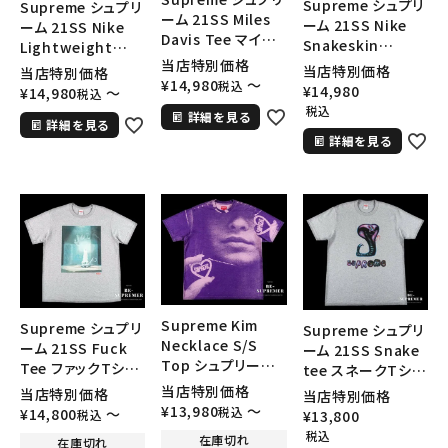
Supreme シュプリ
Supreme シュプリ
ーム 21SS Miles
ーム 21SS Nike
ーム 21SS Nike
Davis Tee マイル
Snakeskin
Lightweight
スデイヴィスTシャ
当店特別価格
Beanie ナイキスネ
Crew Socks(1
当店特別価格
当店特別価格
ツ ホワイト
¥
14,980
〜
ークスキンビーニー
税込
Pack) ナイキライト
¥
14,980
¥
14,980
〜
税込
ニット帽 レッド
ウェイトクルーソッ
税込
詳細を見る
詳細を見る
クス(1パック) ブラ
詳細を見る
ック
Supreme Kim
Supreme シュプリ
Supreme シュプリ
Necklace S/S
ーム 21SS Fuck
ーム 21SS Snake
Top シュプリーム
Tee ファックTシャ
tee スネークTシャ
キムネックレスショ
ツ ヘザーグレー
ツ ヘザーグレー
当店特別価格
当店特別価格
当店特別価格
ートスリーブトップ
¥
13,980
〜
税込
¥
14,800
〜
¥
13,800
税込
Tシャツ パープル
税込
在庫切れ
在庫切れ