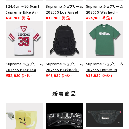
【24.0cm～30.5cm】
Supreme シュプリーム
Supreme シュプリーム
Supreme Nike Air
2025SS Los Angeles
2025SS Washed
Force 1 Low シュプリ
¥28,980
(税込)
Fire Relief Box Logo
¥30,980
(税込)
Chino Twill Camp
¥24,980
(税込)
ーム ナイキエアフォー
Tee ファイヤーリリー
Cap ウォッシュチノツイ
ス１スニーカー シュー
フボックスロゴTシャツ
ルキャンプキャップ ブラ
ズ ホワイト
ホワイト 白
ック 黒
Supreme シュプリーム
Supreme シュプリーム
Supreme シュプリーム
2025SS Bandana
2025SS Backpack バ
2025SS Homerun
Football Jersey バン
¥52,980
(税込)
ックパック ブラック 黒
¥48,980
(税込)
Tee ホームランTシャ
¥19,980
(税込)
ダナ フットボール ジャ
ツ ライトパイン
ージ ホワイト
新着商品