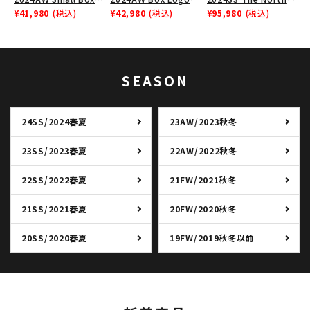
Zip Up Hooded
¥41,980
(税込)
Hooded Sweatshirt
¥42,980
(税込)
Face Split Taped
¥95,980
(税込)
Sweatshirt スモール
ボックスロゴフードパー
Seam Shell Jacket ノ
ボックスジップアップフ
カー ブラック 黒
ースフェイススプリット
ードパーカー ブラック
ジャケット ブラック 黒
黒
SEASON
24SS/2024春夏
23AW/2023秋冬
23SS/2023春夏
22AW/2022秋冬
22SS/2022春夏
21FW/2021秋冬
21SS/2021春夏
20FW/2020秋冬
20SS/2020春夏
19FW/2019秋冬以前