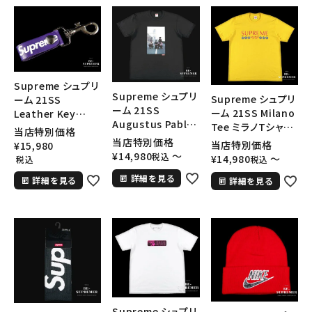
Supreme シュプリ
Supreme シュプリ
Supreme シュプリ
ーム 21SS
ーム 21SS
ーム 21SS Milano
Leather Key
Augustus Pablo
Tee ミラノTシャツ
Loop レザーキール
当店特別価格
Tee オーガスタス
イエロー
ープ キーチェイン
当店特別価格
当店特別価格
¥
15,980
パブロ Tシャツ ブラ
パープル
¥
14,980
〜
税込
¥
14,980
〜
税込
税込
ック
詳細を見る
詳細を見る
詳細を見る
Supreme シュプリ