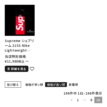
シーズンから探す
並び順
価格から探す
Supreme シュプリ
円 ～
円
ーム 21SS Nike
Lightweight
在庫のない商品を表示する
Crew Socks(1
当店特別価格
Pack) ナイキライト
¥
11,980
〜
税込
ウェイトクルーソッ
絞り込んで検索する
詳細を見る
クス(1パック) レッ
ド
並び替え
価格が安い順
価格が高い順
新着順
196
件中
181
-
196
件表示
1
…
9
10