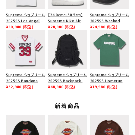
Supreme シュプリーム
【24.0cm～30.5cm】
Supreme シュプリーム
2025SS Los Angeles
Supreme Nike Air
2025SS Washed
Fire Relief Box Logo
¥30,980
(税込)
Force 1 Low シュプリ
¥28,980
(税込)
Chino Twill Camp
¥24,980
(税込)
Tee ファイヤーリリー
ーム ナイキエアフォー
Cap ウォッシュチノツイ
フボックスロゴTシャツ
ス１スニーカー シュー
ルキャンプキャップ ブラ
ホワイト 白
ズ ホワイト
ック 黒
Supreme シュプリーム
Supreme シュプリーム
Supreme シュプリーム
2025SS Bandana
2025SS Backpack バ
2025SS Homerun
Football Jersey バン
¥52,980
(税込)
ックパック ブラック 黒
¥48,980
(税込)
Tee ホームランTシャ
¥19,980
(税込)
ダナ フットボール ジャ
ツ ライトパイン
ージ ホワイト
新着商品