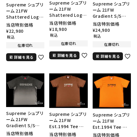
Supreme シュプリ
Supreme シュプリ
Supreme シュプリ
ーム 21FW
ーム 21FW
ーム 21FW
Shattered Logo
Gradient S/S
Shattered Logo
5Panel Cap シャッ
Top Teeグラディ
当店特別価格
5Panel Cap シャッ
当店特別価格
当店特別価格
タードロゴ5パネル
エントショートスリ
¥
18,980
タードロゴ5パネル
¥
24,980
¥
22,980
キャップ 帽子 ブラッ
ーブトップTシャツ
キャップ 帽子 オリ
税込
税込
税込
ク
ブルー
ーブ
在庫切れ
在庫切れ
在庫切れ
詳細を見る
詳細を見る
詳細を見る
Supreme シュプリ
Supreme シュプリ
Supreme シュプリ
ーム 21FW
ーム 21FW
ーム 21FW
Gradient S/S
Est.1994 Tee エ
Est.1994 Tee エ
Top Teeグラディ
スタブリッシュ1994
スタブリッシュ1994
当店特別価格
当店特別価格
当店特別価格