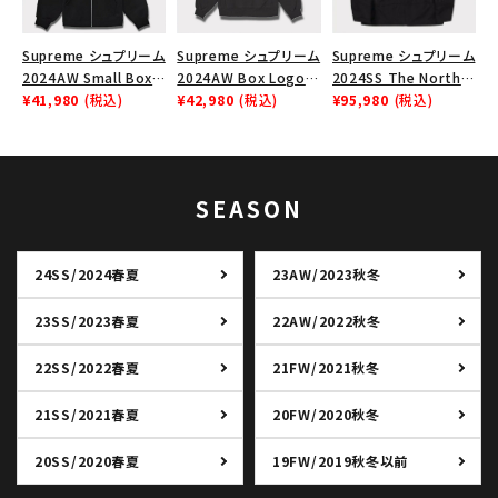
Supreme シュプリーム
Supreme シュプリーム
Supreme シュプリーム
2024AW Small Box
2024AW Box Logo
2024SS The North
Zip Up Hooded
¥41,980
(税込)
Hooded Sweatshirt
¥42,980
(税込)
Face Split Taped
¥95,980
(税込)
Sweatshirt スモール
ボックスロゴフードパー
Seam Shell Jacket ノ
ボックスジップアップフ
カー ブラック 黒
ースフェイススプリット
ードパーカー ブラック
ジャケット ブラック 黒
黒
SEASON
24SS/2024春夏
23AW/2023秋冬
23SS/2023春夏
22AW/2022秋冬
22SS/2022春夏
21FW/2021秋冬
21SS/2021春夏
20FW/2020秋冬
20SS/2020春夏
19FW/2019秋冬以前