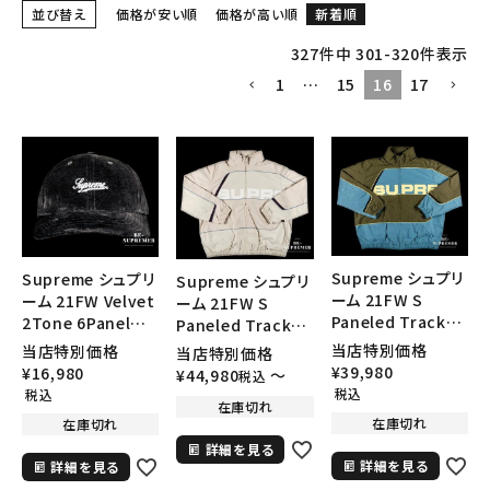
並び替え
価格が安い順
価格が高い順
新着順
327
件中
301
-
320
件表示
1
…
15
16
17
Supreme シュプリ
Supreme シュプリ
Supreme シュプリ
ーム 21FW S
ーム 21FW Velvet
ーム 21FW S
Paneled Track
2Tone 6Panel
Paneled Track
Jacket Sパネルト
Cap ベルベットツ
Jacket Sパネルト
当店特別価格
当店特別価格
当店特別価格
ラックジャケット オ
ートン6パネルキャ
ラックジャケット ダ
¥
39,980
¥
16,980
¥
44,980
〜
税込
リーブ
ップ 帽子 ブラック
スティーピンク
税込
税込
在庫切れ
在庫切れ
在庫切れ
詳細を見る
詳細を見る
詳細を見る