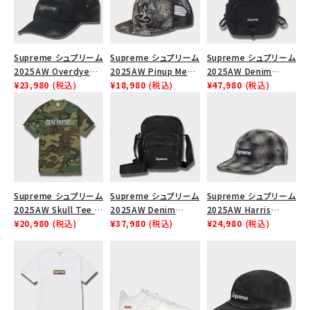
Supreme シュプリーム
Supreme シュプリーム
Supreme シュプリーム
2025AW Overdyed
2025AW Pinup Mesh
2025AW Denim
Camp Cap オーバーダ
¥23,980
(税込)
Back 5-Panel Capピ
¥18,980
(税込)
Backpack デニム バッ
¥47,980
(税込)
イド キャンプキャップ
ンアップ メッシュバック
クパック ブラック
ブラック
5パネルキャップ トゥ
ルーティンバーHTC フ
ォールカモ
Supreme シュプリーム
Supreme シュプリーム
Supreme シュプリーム
2025AW Skull Tee ス
2025AW Denim
2025AW Harris
カル Tシャツ ウッドラ
¥20,980
(税込)
Shoulder Bag デニム
¥37,980
(税込)
Tweed Camp Cap ハ
¥24,980
(税込)
ンドカモ
ショルダーバッグ ブラッ
リスツイード キャンプ
ク
キャップ ブラック