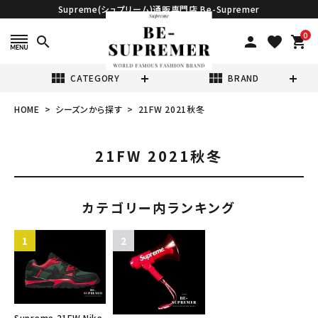
Supreme(シュプリーム)通販専門店 Be-Supremer
0
search
person
favorite
shopping_cart
view_module
view_module
CATEGORY
BRAND
HOME
シーズンから探す
21FW 2021秋冬
search
21FW 2021秋冬
カテゴリー内ランキング
表示する商品はありません。
NEW ITEMS
CATEGORY
Supreme 21FW Nike