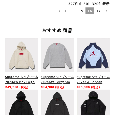
327
件中
301
-
320
件表示
1
…
15
16
17
おすすめ商品
Supreme シュプリーム
Supreme シュプリーム
Supreme シュプリーム
2024AW Box Logo
2024AW Terry Small
2024AW Jordan
Hooded Sweatshirt
¥49,980
(税込)
Box Sweater テリー
¥34,980
(税込)
Tricot Track Jacket
¥36,980
(税込)
ボックスロゴフードパー
スモールボックスセータ
ジョーダントリコットト
カー ストーン
ー ヘザーグレー 灰
ラックジャケット ライト
ブルー 青