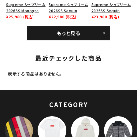
Supreme シュプリーム
Supreme シュプリーム
Supreme シュプリーム
2026SS Monogram
2026SS Sequin
2026SS Sequin
Crusher Hat モノグラ
¥25,980
(税込)
Denim Classic Logo
¥22,980
(税込)
Denim Classic Logo
¥23,980
(税込)
ム クラッシャーハット
6-Panel シークイン
6-Panel シークイン
ブラック
デニム クラシックロゴ
デニム クラシックロゴ
もっと見る
6パネルキャップ インデ
6パネルキャップ ナチュ
ィゴ
ラル
最近チェックした商品
表示する商品はありません。
CATEGORY