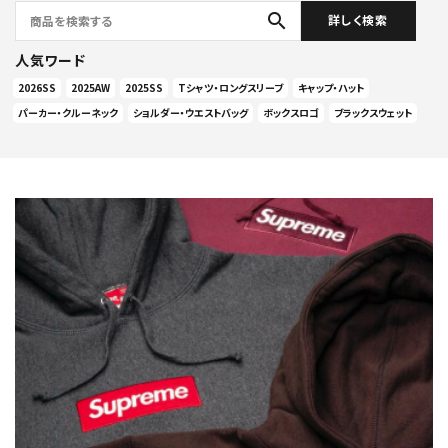
search
詳しく検索
人気ワード
2026SS
2025AW
2025SS
Tシャツ・ロングスリーブ
キャップ・ハット
パーカー・クルーネック
ショルダー・ウエストバッグ
ボックスロゴ
ブラックスウェット