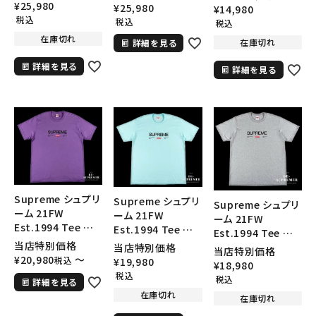
エントショートスリ
キーワードから探す
Tシャツ ブラウン
Tシャツ オレンジ
¥
25,980
¥
25,980
¥
14,980
ーブトップTシャツ
税込
税込
税込
search
ブラック
在庫切れ
在庫切れ
詳細を見る
人気ワード
2026SS
2025AW
2025SS
Tシャツ・ロングスリーブ
詳細を見る
キャップ・ハット
パーカー・クルーネック
詳細を見る
ショルダー・ウエストバッグ
ボックスロゴ
ブラックスウェット
カテゴリーから探す
コラボレーションブランドから探す
シーズンから探す
Supreme シュプリ
Supreme シュプリ
Supreme シュプリ
ーム 21FW
ーム 21FW
ーム 21FW
Est.1994 Tee エ
Est.1994 Tee エ
Est.1994 Tee エ
並び順
スタブリッシュ1994
スタブリッシュ1994
当店特別価格
スタブリッシュ1994
当店特別価格
当店特別価格
Tシャツ パープル
Tシャツ ターコイズ
¥
20,980
〜
税込
Tシャツ ヘザーグレ
¥
19,980
¥
18,980
ー
税込
税込
詳細を見る
価格から探す
在庫切れ
在庫切れ
円 ～
円