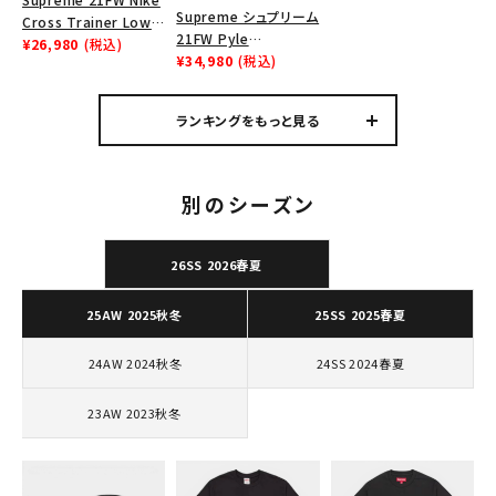
Supreme シュプリーム
Tシャツ・ロングスリーブ
Cross Trainer Low
21FW Pyle
ナイキクロストレイナー
¥26,980
(税込)
Waterproof
¥34,980
(税込)
パーカー・トレーナー
ロウ シューズ ブラック
Megaphone パイルウ
ォータープルーフメガフ
ジャケット・アウター
ランキングをもっと見る
ォン レッド
キャップ・ハット
ニット帽・ビーニー
別のシーズン
バックパック・リュック
26SS 2026春夏
その他バッグ類
25AW 2025秋冬
25SS 2025春夏
スニーカー・ブーツ
24AW 2024秋冬
24SS 2024春夏
パンツ・ショーツ
23AW 2023秋冬
アクセサリー
COLLABORATION BRAND