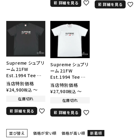
詳細を見る
詳細を見る
在庫のない商品を表示する
絞り込んで検索する
Supreme シュプリ
Supreme シュプリ
ーム 21FW
ーム 21FW
Est.1994 Tee エ
Est.1994 Tee エ
スタブリッシュ1994
スタブリッシュ1994
当店特別価格
当店特別価格
Tシャツ ブラック
Tシャツ ホワイト
¥
24,980
〜
税込
¥
27,980
〜
税込
在庫切れ
在庫切れ
詳細を見る
詳細を見る
並び替え
価格が安い順
価格が高い順
新着順