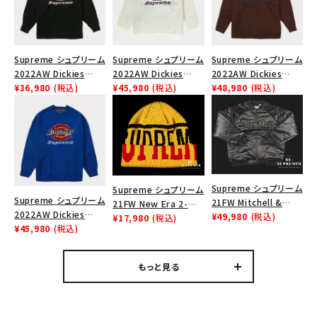
Supreme シュプリーム
Supreme シュプリーム
Supreme シュプリーム
2022AW Dickies
2022AW Dickies
2022AW Dickies
Sweater ディッキーズ
¥36,980
(税込)
Sweater ディッキーズ
¥45,980
(税込)
Sweater ディッキーズ
¥48,980
(税込)
セーター ブラック
セーター ホワイト
セーター ブラウン
Supreme シュプリーム
Supreme シュプリーム
Supreme シュプリーム
21FW Mitchell &
21FW New Era 2-
2022AW Dickies
Ness Sequin Logo
¥49,980
(税込)
Tone Logo Beanie
¥17,980
(税込)
Sweater ディッキーズ
¥45,980
(税込)
Varsity Jacket ミッチ
ニューエラツートンロゴ
セーター ロイヤル
ェル&ネス シークイン
ビーニー ニット帽 イエ
ロゴヴァーシティジャケ
ロー
もっと見る
ット ブラック