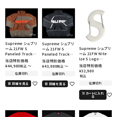
Supreme シュプリ
Supreme シュプリ
Supreme シュプリ
ーム 21FW S
ーム 21FW S
ーム 21FW Nite
Paneled Track
Paneled Track
Ize S Logo
Jacket Sパネルト
Jacket Sパネルト
当店特別価格
当店特別価格
Keychain シルバ
ラックジャケット ブ
ラックジャケット ブ
当店特別価格
¥
44,980
〜
¥
43,980
〜
税込
税込
ー
ラウン
ラック
¥
32,980
在庫切れ
在庫切れ
税込
在庫切れ
詳細を見る
詳細を見る
カートに入れ
る