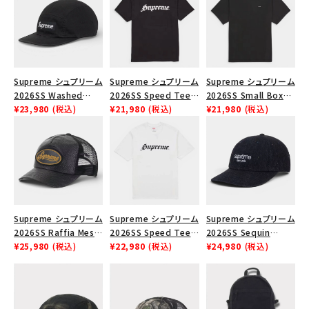
SEASON
CONTENTS
Supreme シュプリーム
Supreme シュプリーム
Supreme シュプリーム
ACCOUNT MENU
2026SS Washed
2026SS Speed Tee
2026SS Small Box
ようこそ ゲスト 様
Chino Twill Camp
¥23,980
(税込)
スピードTシャツ ブラッ
¥21,980
(税込)
Tee スモールボックス
¥21,980
(税込)
Cap ウォッシュド チノ
ク
Tシャツ ブラック
ツイル キャンプキャップ
meeting_room
person
ログイン
会員登録
ブラック
Follow us
Supreme シュプリーム
Supreme シュプリーム
Supreme シュプリーム
2026SS Raffia Mesh
2026SS Speed Tee
2026SS Sequin
Back 5-Panel ラフィア
¥25,980
(税込)
スピードTシャツ ホワ
¥22,980
(税込)
Denim Classic Logo
¥24,980
(税込)
メッシュバック 5パネル
イト
6-Panel シークイン
キャップ ブラック
デニム クラシックロゴ
6パネルキャップ ブラッ
ク