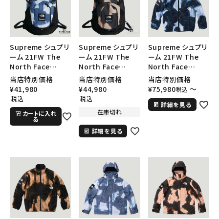
Supreme シュプリ
Supreme シュプリ
Supreme シュプリ
ーム 21FW The
ーム 21FW The
ーム 21FW The
North Face
North Face
North Face
Bleached Denim
Bleached Denim
Bleached Denim
当店特別価格
当店特別価格
当店特別価格
Print Pocono
Print Pocono
Print Fleece
¥
41,980
¥
44,980
¥
75,980
〜
税込
Backpack ノース
Backpack ノース
Jacket ノースフェ
税込
税込
詳細を見る
フェイスブリーチポ
フェイスブリーチポ
イスブリーチデニム
在庫切れ
カートに入れ
コノバックパック イ
コノバックパック ブ
フリースジャケット
る
ンディゴ
ラック
インディゴ
詳細を見る