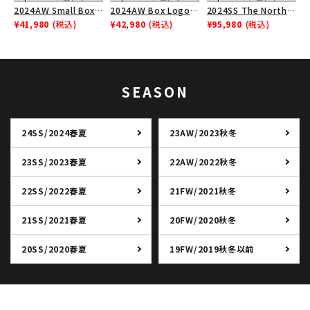
2024AW Small Box
2024AW Box Logo
2024SS The North
Zip Up Hooded
¥41,980
(税込)
Hooded Sweatshirt
¥42,980
(税込)
Face Split Taped
¥95,980
(税込)
Sweatshirt スモール
ボックスロゴフードパー
Seam Shell Jacket ノ
ボックスジップアップフ
カー ブラック 黒
ースフェイススプリット
ードパーカー ブラック
ジャケット ブラック 黒
黒
SEASON
24SS/2024春夏
23AW/2023秋冬
23SS/2023春夏
22AW/2022秋冬
22SS/2022春夏
21FW/2021秋冬
21SS/2021春夏
20FW/2020秋冬
20SS/2020春夏
19FW/2019秋冬以前