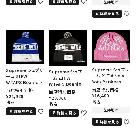
詳細を見る
詳細を見る
イスブリーチデニム
イスブリーチデニム
在庫切れ
search
ヌプシジャケット イ
ヌプシジャケット ブ
人気ワード
2026SS
2025AW
2025SS
Tシャツ・ロングスリーブ
詳細を見る
ンディゴ
ラック
キャップ・ハット
パーカー・クルーネック
ショルダー・ウエストバッグ
ボックスロゴ
ブラックスウェット
カテゴリーから探す
コラボレーションブランドから探す
Supreme シュプリ
Supreme シュプリ
Supreme シュプリ
シーズンから探す
ーム 21FW New
ーム 21FW
ーム 21FW
York Yankees
WTAPS Beanie ダ
WTAPS Beanie ダ
New Era Box
ブルタップスビーニ
当店特別価格
ブルタップスビーニ
当店特別価格
当店特別価格
Logo Beanie ニュ
並び順
ー ニット帽 ブルー
¥
16,480
ー ニット帽 ブラック
¥
22,980
¥
28,980
ーヨークヤンキース
税込
税込
税込
ニューエラボックス
在庫切れ
詳細を見る
ロゴビーニー ニッ
詳細を見る
価格から探す
ト帽 ピンク
詳細を見る
円 ～
円