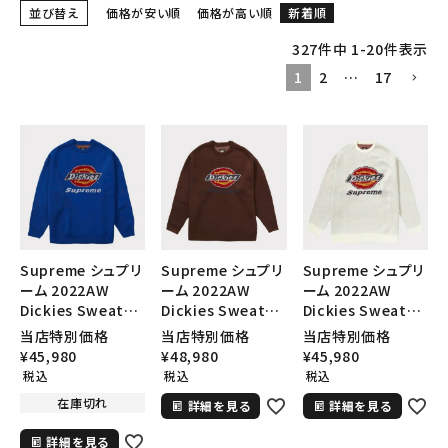
並び替え
価格が安い順
価格が高い順
新着順
327
件中
1
-
20
件表示
1
2
…
17
Supreme シュプリ
Supreme シュプリ
Supreme シュプリ
ーム 2022AW
ーム 2022AW
ーム 2022AW
Dickies Sweater
Dickies Sweater
Dickies Sweater
ディッキーズセータ
ディッキーズセータ
ディッキーズセータ
当店特別価格
当店特別価格
当店特別価格
ー ロイヤル
ー ブラウン
ー ホワイト
¥
45,980
¥
48,980
¥
45,980
税込
税込
税込
在庫切れ
詳細を見る
詳細を見る
詳細を見る