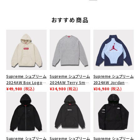
おすすめ商品
Supreme シュプリーム
Supreme シュプリーム
Supreme シュプリーム
2024AW Box Logo
2024AW Terry Small
2024AW Jordan
Hooded Sweatshirt
¥49,980
(税込)
Box Sweater テリー
¥34,980
(税込)
Tricot Track Jacket
¥36,980
(税込)
ボックスロゴフードパー
スモールボックスセータ
ジョーダントリコットト
カー ストーン
ー ヘザーグレー 灰
ラックジャケット ライト
ブルー 青
Supreme シュプリーム
Supreme シュプリーム
Supreme シュプリーム