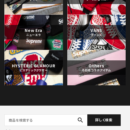
New Era
VANS
ニューエラ
ヴァンズ
HYSTERIC GLAMOUR
Others
ヒステリックグラマー
その他コラボアイテム
search
詳しく検索