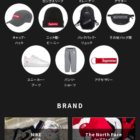
ロングスリーブ
トレーナー
アウター
キャップ・
ニット帽・
バックパック・
その他バッグ類
ハット
ビーニー
リュック
スニーカー・
パンツ・
アクセサリー
ブーツ
ショーツ
BRAND
NIKE
The North Face
ナイキ
ノースフェイス