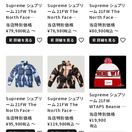
Supreme シュプリ
Supreme シュプリ
Supreme シュプリ
ーム 21FW The
ーム 21FW The
ーム 21FW The
North Face
North Face
North Face
Bleached Denim
Bleached Denim
Bleached Denim
当店特別価格
当店特別価格
当店特別価格
Print Fleece
Print Mountain
Print Mountain
¥
79,980
〜
¥
76,980
〜
¥
80,980
〜
税込
税込
税込
Jacket ノースフェ
Jacket ノースフェ
Jacket ノースフェ
詳細を見る
詳細を見る
詳細を見る
イスブリーチデニム
イスブリーチマウン
イスブリーチマウン
フリースジャケット
テンジャケット イン
テンジャケット ブラ
ブラック
ディゴ
ック
Supreme シュプリ
Supreme シュプリ
Supreme シュプリ
ーム 21FW
ーム 21FW The
ーム 21FW The
WTAPS Beanie ダ
North Face
North Face
ブルタップスビーニ
当店特別価格
Bleached Denim
Bleached Denim
当店特別価格
当店特別価格
ー ニット帽 レッド
¥
19,980
Print Nuptse
Print Nuptse
¥
95,980
〜
¥
119,980
〜
税込
税込
キーワードから探す
税込
Jacket ノースフェ
Jacket ノースフェ