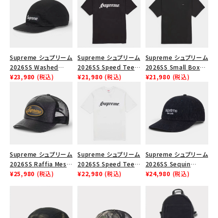
SEASON
CONTENTS
Supreme シュプリーム
Supreme シュプリーム
Supreme シュプリーム
ACCOUNT MENU
2026SS Washed
2026SS Speed Tee
2026SS Small Box
ようこそ ゲスト 様
Chino Twill Camp
¥23,980
(税込)
スピードTシャツ ブラッ
¥21,980
(税込)
Tee スモールボックス
¥21,980
(税込)
Cap ウォッシュド チノ
ク
Tシャツ ブラック
ツイル キャンプキャップ
meeting_room
person
ログイン
会員登録
ブラック
Follow us
Supreme シュプリーム
Supreme シュプリーム
Supreme シュプリーム
2026SS Raffia Mesh
2026SS Speed Tee
2026SS Sequin
Back 5-Panel ラフィア
¥25,980
(税込)
スピードTシャツ ホワ
¥22,980
(税込)
Denim Classic Logo
¥24,980
(税込)
メッシュバック 5パネル
イト
6-Panel シークイン
キャップ ブラック
デニム クラシックロゴ
6パネルキャップ ブラッ
ク