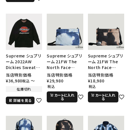
Supreme シュプリ
Supreme シュプリ
Supreme シュプリ
ーム 21FW The
ーム 21FW The
ーム 2022AW
North Face
North Face
Dickies Sweater
Bleached Denim
Bleached Denim
ディッキーズセータ
当店特別価格
当店特別価格
当店特別価格
Print Shoulder
Print Shoulder
ー ブラック
¥
29,980
¥
18,980
¥
36,980
〜
税込
Bag ノースフェイス
Bag ノースフェイス
税込
税込
在庫切れ
ブリーチデニムショ
ブリーチデニムショ
カートに入れ
カートに入れ
ルダーバッグ インデ
ルダーバッグ ブラッ
る
る
詳細を見る
ィゴ
ク