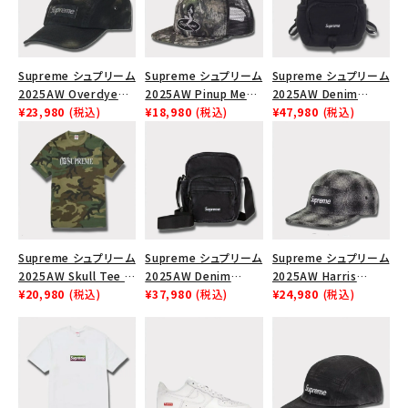
Supreme シュプリーム
Supreme シュプリーム
Supreme シュプリーム
2025AW Overdyed
2025AW Pinup Mesh
2025AW Denim
Camp Cap オーバーダ
¥23,980
(税込)
Back 5-Panel Capピ
¥18,980
(税込)
Backpack デニム バッ
¥47,980
(税込)
イド キャンプキャップ
ンアップ メッシュバック
クパック ブラック
ブラック
5パネルキャップ トゥ
ルーティンバーHTC フ
ォールカモ
Supreme シュプリーム
Supreme シュプリーム
Supreme シュプリーム
2025AW Skull Tee ス
2025AW Denim
2025AW Harris
カル Tシャツ ウッドラ
¥20,980
(税込)
Shoulder Bag デニム
¥37,980
(税込)
Tweed Camp Cap ハ
¥24,980
(税込)
ンドカモ
ショルダーバッグ ブラッ
リスツイード キャンプ
ク
キャップ ブラック