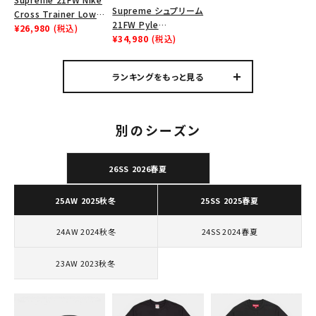
Supreme シュプリーム
Tシャツ・ロングスリーブ
Cross Trainer Low
21FW Pyle
ナイキクロストレイナー
¥26,980
(税込)
Waterproof
¥34,980
(税込)
パーカー・トレーナー
ロウ シューズ ブラック
Megaphone パイルウ
ォータープルーフメガフ
ジャケット・アウター
ランキングをもっと見る
ォン レッド
キャップ・ハット
ニット帽・ビーニー
別のシーズン
バックパック・リュック
26SS 2026春夏
その他バッグ類
25AW 2025秋冬
25SS 2025春夏
スニーカー・ブーツ
24AW 2024秋冬
24SS 2024春夏
パンツ・ショーツ
23AW 2023秋冬
アクセサリー
COLLABORATION BRAND