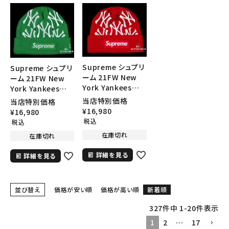
在庫のない商品を表示する
絞り込んで検索する
Supreme シュプリ
Supreme シュプリ
ーム 21FW New
ーム 21FW New
York Yankees
York Yankees
New Era Box
New Era Box
当店特別価格
当店特別価格
Logo Beanie ニュ
Logo Beanie ニュ
¥
16,980
¥
16,980
ーヨークヤンキース
ーヨークヤンキース
税込
税込
ニューエラボックス
ニューエラボックス
在庫切れ
在庫切れ
ロゴビーニー ニッ
ロゴビーニー ニッ
ト帽 レッド
ト帽 グリーン
詳細を見る
詳細を見る
並び替え
価格が安い順
価格が高い順
新着順
327
件中
1
-
20
件表示
1
2
…
17