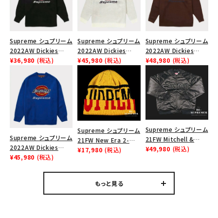
Supreme シュプリーム
Supreme シュプリーム
Supreme シュプリーム
2022AW Dickies
2022AW Dickies
2022AW Dickies
Sweater ディッキーズ
¥36,980
(税込)
Sweater ディッキーズ
¥45,980
(税込)
Sweater ディッキーズ
¥48,980
(税込)
セーター ブラック
セーター ホワイト
セーター ブラウン
Supreme シュプリーム
Supreme シュプリーム
Supreme シュプリーム
21FW Mitchell &
21FW New Era 2-
2022AW Dickies
Ness Sequin Logo
¥49,980
(税込)
Tone Logo Beanie
¥17,980
(税込)
Sweater ディッキーズ
¥45,980
(税込)
Varsity Jacket ミッチ
ニューエラツートンロゴ
セーター ロイヤル
ェル&ネス シークイン
ビーニー ニット帽 イエ
ロゴヴァーシティジャケ
ロー
もっと見る
ット ブラック