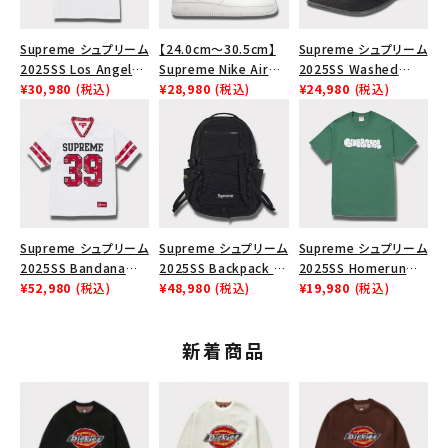
Supreme シュプリーム
【24.0cm～30.5cm】
Supreme シュプリーム
2025SS Los Angeles
Supreme Nike Air
2025SS Washed
Fire Relief Box Logo
¥30,980
(税込)
Force 1 Low シュプリ
¥28,980
(税込)
Chino Twill Camp
¥24,980
(税込)
Tee ファイヤーリリー
ーム ナイキエアフォー
Cap ウォッシュチノツイ
フボックスロゴTシャツ
ス１スニーカー シュー
ルキャンプキャップ ブラ
ホワイト 白
ズ ホワイト
ック 黒
Supreme シュプリーム
Supreme シュプリーム
Supreme シュプリーム
2025SS Bandana
2025SS Backpack バ
2025SS Homerun
Football Jersey バン
¥52,980
(税込)
ックパック ブラック 黒
¥48,980
(税込)
Tee ホームランTシャ
¥19,980
(税込)
ダナ フットボール ジャ
ツ ライトパイン
ージ ホワイト
新着商品