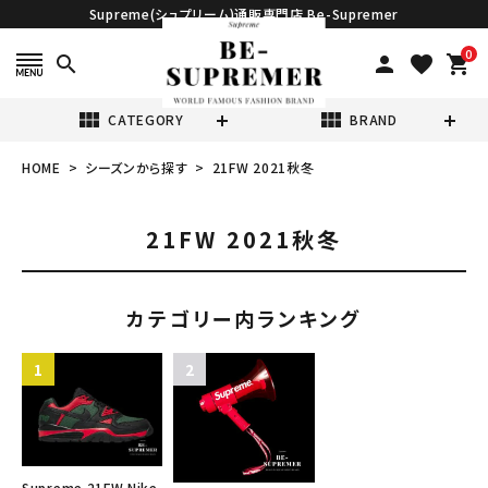
Supreme(シュプリーム)通販専門店 Be-Supremer
0
search
person
favorite
shopping_cart
view_module
view_module
CATEGORY
BRAND
HOME
シーズンから探す
21FW 2021秋冬
search
21FW 2021秋冬
カテゴリー内ランキング
表示する商品はありません。
NEW ITEMS
CATEGORY
Supreme 21FW Nike