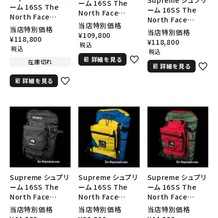
ーム 16SS The
ーム 16SS The
ーム 16SS The
North Face
North Face
North Face
Steep Tech
当店特別価格
Steep Tech
Steep Tech
当店特別価格
当店特別価格
Hooded
¥
109,800
Hooded
Hooded
¥
118,800
¥
118,800
Sweatshirt ノー
税込
Sweatshirt ノー
Sweatshirt ノー
税込
スフェイスティープ
税込
スフェイスティープ
スフェイスティープ
詳細を見る
テクフード レッド
在庫切れ
テクフード ブラック
詳細を見る
テクフード オリーブ
詳細を見る
Supreme シュプリ
Supreme シュプリ
Supreme シュプリ
ーム 16SS The
ーム 16SS The
ーム 16SS The
North Face
North Face
North Face
Steep Tech
Steep Tech
Steep Tech
当店特別価格
当店特別価格
当店特別価格
キーワードから探す
Backpack ノース
Backpack ノース
Backpack ノース