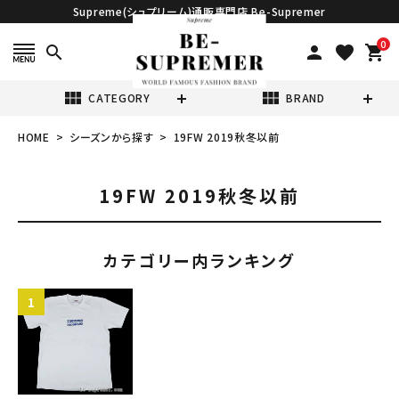
Supreme(シュプリーム)通販専門店 Be-Supremer
0
search
person
favorite
shopping_cart
view_module
view_module
CATEGORY
BRAND
HOME
シーズンから探す
19FW 2019秋冬以前
search
19FW 2019秋冬以前
カテゴリー内ランキング
表示する商品はありません。
NEW ITEMS
CATEGORY