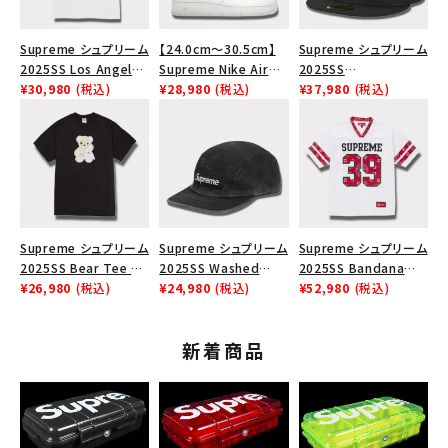
Supreme シュプリーム
【24.0cm～30.5cm】
Supreme シュプリーム
2025SS Los Angeles
Supreme Nike Air
2025SS
Fire Relief Box Logo
¥30,980
(税込)
Force 1 Low シュプリ
¥28,980
(税込)
Championship Box
¥37,980
(税込)
Tee ファイヤーリリー
ーム ナイキエアフォー
Logo New Era Cap
フボックスロゴTシャツ
ス１スニーカー シュー
チャンピオンシップボッ
ホワイト 白
ズ ホワイト
クスロゴニューエラキャ
ップ ブラック 黒
Supreme シュプリーム
Supreme シュプリーム
Supreme シュプリーム
2025SS Bear Tee ベ
2025SS Washed
2025SS Bandana
ア Tシャツ ブラック 黒
¥26,980
(税込)
Chino Twill Camp
¥24,980
(税込)
Football Jersey バン
¥52,980
(税込)
Cap ウォッシュチノツイ
ダナ フットボール ジャ
ルキャンプキャップ ブラ
ージ ホワイト
新着商品
ック 黒