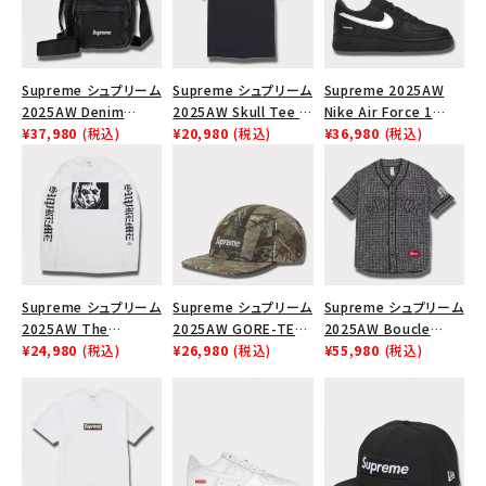
Supreme シュプリーム
Supreme シュプリーム
Supreme 2025AW
2025AW Denim
2025AW Skull Tee ス
Nike Air Force 1
Shoulder Bag デニム
¥37,980
(税込)
カル Tシャツ ブラック
¥20,980
(税込)
Low シュプリーム ナイ
¥36,980
(税込)
ショルダーバッグ ブラッ
キエアフォース１スニー
ク
カー シューズ ブラック
Supreme シュプリーム
Supreme シュプリーム
Supreme シュプリーム
2025AW The
2025AW GORE-TEX
2025AW Boucle
Exorcist Mother L/S
¥24,980
(税込)
Zip Pocket Camp
¥26,980
(税込)
Baseball Jersey ブー
¥55,980
(税込)
Tee エクソシスト マ
Cap ゴアテックス ジッ
クレ ベースボール ジャ
ザー ロングスリーブT
プ ポケット キャンプ キ
ージ ブラック
シャツ ホワイト
ャップ リアルツリーAP
カモ