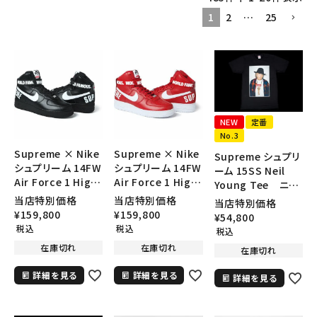
1
2
…
25
NEW
定番
No.3
Supreme × Nike
Supreme × Nike
Supreme シュプリ
シュプリーム 14FW
シュプリーム 14FW
ーム 15SS Neil
Air Force 1 High
Air Force 1 High
Young Tee ニー
エアーフォース１ハ
エアーフォース１ハ
ルヤングTシャツ ブ
当店特別価格
当店特別価格
当店特別価格
イ ブラック
イ レッド
ラック
¥
159,800
¥
159,800
¥
54,800
税込
税込
税込
在庫切れ
在庫切れ
在庫切れ
詳細を見る
詳細を見る
詳細を見る