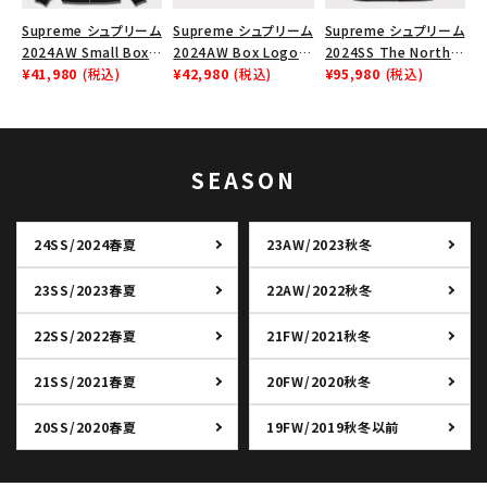
Supreme シュプリーム
Supreme シュプリーム
Supreme シュプリーム
2024AW Small Box
2024AW Box Logo
2024SS The North
Zip Up Hooded
¥41,980
(税込)
Hooded Sweatshirt
¥42,980
(税込)
Face Split Taped
¥95,980
(税込)
Sweatshirt スモール
ボックスロゴフードパー
Seam Shell Jacket ノ
ボックスジップアップフ
カー ブラック 黒
ースフェイススプリット
ードパーカー ブラック
ジャケット ブラック 黒
黒
SEASON
24SS/2024春夏
23AW/2023秋冬
23SS/2023春夏
22AW/2022秋冬
22SS/2022春夏
21FW/2021秋冬
21SS/2021春夏
20FW/2020秋冬
20SS/2020春夏
19FW/2019秋冬以前