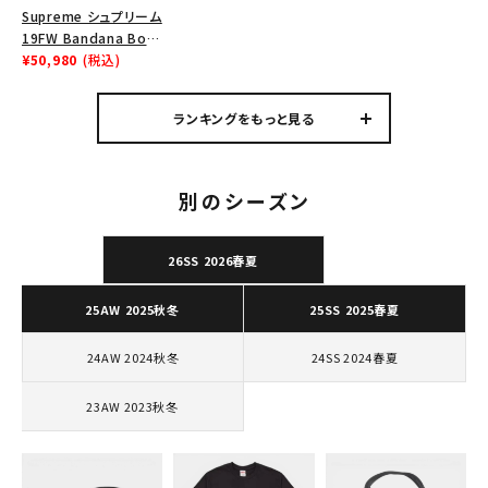
Supreme シュプリーム
Tシャツ・ロングスリーブ
19FW Bandana Box
Logo Tee バンダナボ
¥50,980
(税込)
パーカー・トレーナー
ックスロゴTシャツ ホ
ワイト
ジャケット・アウター
ランキングをもっと見る
キャップ・ハット
ニット帽・ビーニー
別のシーズン
バックパック・リュック
26SS 2026春夏
その他バッグ類
25AW 2025秋冬
25SS 2025春夏
スニーカー・ブーツ
24AW 2024秋冬
24SS 2024春夏
パンツ・ショーツ
23AW 2023秋冬
アクセサリー
COLLABORATION BRAND