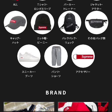
ALL
Tシャツ・
パーカー・
ジャケット・
ロングスリーブ
トレーナー
アウター
キャップ・
ニット帽・
バックパック・
その他バッグ類
ハット
ビーニー
リュック
スニーカー・
パンツ・
アクセサリー
ブーツ
ショーツ
BRAND