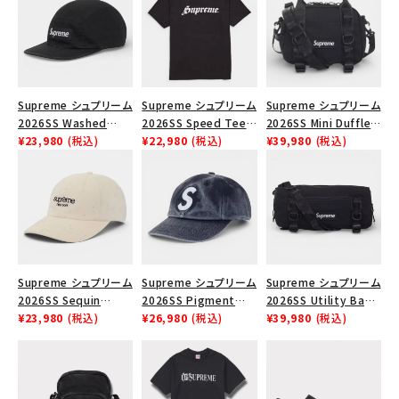
SEASON
CONTENTS
Supreme シュプリーム
Supreme シュプリーム
Supreme シュプリーム
ACCOUNT MENU
2026SS Washed
2026SS Speed Tee
2026SS Mini Duffle
ようこそ ゲスト 様
Chino Twill Camp
¥23,980
(税込)
スピードTシャツ ブラッ
¥22,980
(税込)
Bag ミニダッフルバッグ
¥39,980
(税込)
Cap ウォッシュド チノ
ク
ブラック
ツイル キャンプキャップ
meeting_room
person
ログイン
会員登録
ブラック
Follow us
Supreme シュプリーム
Supreme シュプリーム
Supreme シュプリーム
2026SS Sequin
2026SS Pigment
2026SS Utility Bag
Denim Classic Logo
¥23,980
(税込)
Coated S Logo 6-
¥26,980
(税込)
ユーティリティバッグ ブ
¥39,980
(税込)
6-Panel シークイン
Panel ピグメントコー
ラック
デニム クラシックロゴ
テッド Sロゴ 6パネル
6パネルキャップ ナチュ
ネイビー
ラル