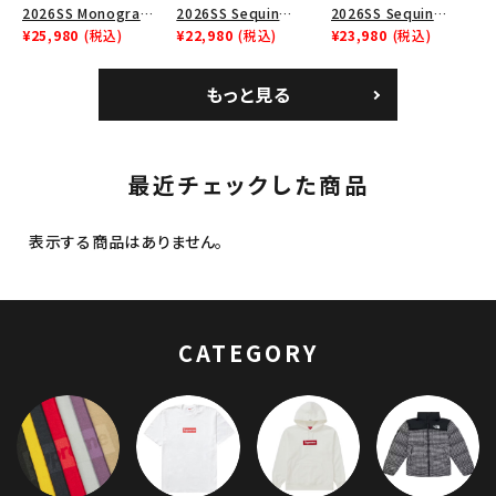
2026SS Monogram
2026SS Sequin
2026SS Sequin
Crusher Hat モノグラ
¥25,980
(税込)
Denim Classic Logo
¥22,980
(税込)
Denim Classic Logo
¥23,980
(税込)
ム クラッシャーハット
6-Panel シークイン
6-Panel シークイン
ブラック
デニム クラシックロゴ
デニム クラシックロゴ
もっと見る
6パネルキャップ インデ
6パネルキャップ ナチュ
ィゴ
ラル
最近チェックした商品
表示する商品はありません。
CATEGORY