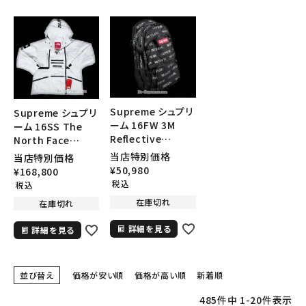
在庫のない商品を表示する
絞り込んで検索する
Supreme シュプリ
Supreme シュプリ
ーム 16FW 3M
ーム 16SS The
Reflective
North Face
Repeat
Steep Tech
当店特別価格
当店特別価格
Backpack リフレ
Hooded Jacket
¥
50,980
¥
168,800
クティブリピートバ
ノースフェイスティ
税込
税込
ックパック ブラック
ープテクフードジャ
在庫切れ
在庫切れ
ケット ホワイト
詳細を見る
詳細を見る
並び替え
価格が安い順
価格が高い順
新着順
485
件中
1
-
20
件表示