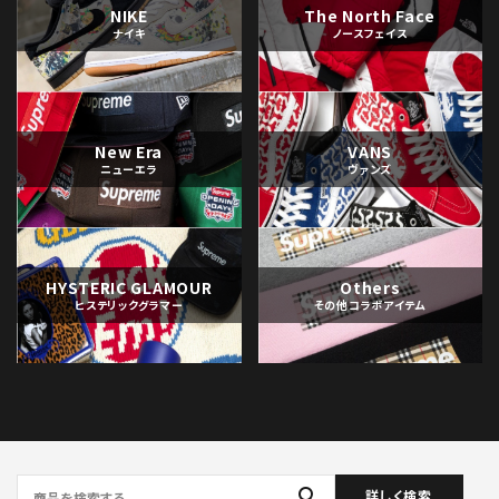
NIKE
The North Face
ナイキ
ノースフェイス
New Era
VANS
ニューエラ
ヴァンズ
HYSTERIC GLAMOUR
Others
ヒステリックグラマー
その他コラボアイテム
search
詳しく検索