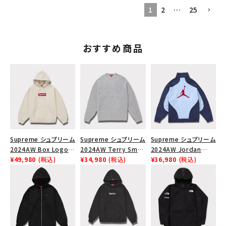
1
2
…
25
おすすめ商品
Supreme シュプリーム
Supreme シュプリーム
Supreme シュプリーム
2024AW Box Logo
2024AW Terry Small
2024AW Jordan
Hooded Sweatshirt
¥49,980
(税込)
Box Sweater テリー
¥34,980
(税込)
Tricot Track Jacket
¥36,980
(税込)
ボックスロゴフードパー
スモールボックスセータ
ジョーダントリコットト
カー ストーン
ー ヘザーグレー 灰
ラックジャケット ライト
ブルー 青