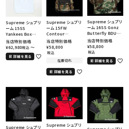
Supreme シュプリ
Supreme シュプリ
Supreme シュプリ
ーム 16SS Gonz
ーム 15FW
ーム 15SS
Butterfly BDU
Contour
Yankees Box
Jacket ゴンズバタ
Backpack バック
Logo Tee ヤンキ
当店特別価格
当店特別価格
当店特別価格
フライジャケット ウ
パック ウッドランド
ースボックスロゴＴ
¥
58,800
¥
58,800
¥
62,980
〜
税込
ッドランドカモ
カモ
シャツ ホワイト
税込
税込
詳細を見る
在庫切れ
詳細を見る
詳細を見る
Supreme シュプリ
Supreme シュプリ
Supreme シュプリ