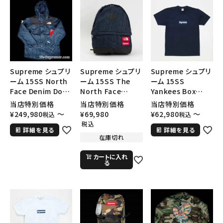
Supreme シュプリ
Supreme シュプリ
Supreme シュプリ
ーム 15SS North
ーム 15SS The
ーム 15SS
Face Denim Dot
North Face
Yankees Box
Shot Jacket ノー
Denim Day Pack
Logo Tee ヤンキ
当店特別価格
当店特別価格
当店特別価格
スフェイスドットショ
ノースフェイスデイ
ースボックスロゴＴ
¥
249,980
〜
¥
69,980
¥
62,980
〜
税込
税込
ットジャケット イン
ムデイパック インデ
シャツ ネイビー
税込
詳細を見る
詳細を見る
ディゴ
ィゴ
在庫切れ
カートに入れ
る