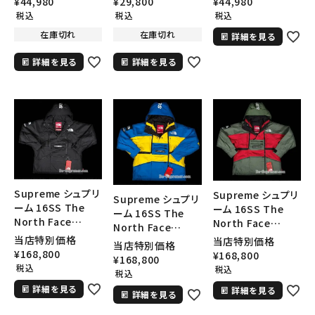
¥
44,980
¥
29,800
¥
44,980
フェイスティープテ
フェイスティープテ
フェイスティープテ
税込
税込
税込
search
クバックパック ブラ
クバックパック ロイ
クバックパック オリ
在庫切れ
在庫切れ
詳細を見る
ック
ヤル
ーブ
人気ワード
2026SS
2025AW
2025SS
Tシャツ・ロングスリーブ
キャップ・ハット
パーカー・クルーネック
詳細を見る
詳細を見る
ショルダー・ウエストバッグ
ボックスロゴ
ブラックスウェット
カテゴリーから探す
コラボレーションブランドから探す
シーズンから探す
Supreme シュプリ
Supreme シュプリ
Supreme シュプリ
ーム 16SS The
ーム 16SS The
ーム 16SS The
North Face
North Face
North Face
並び順
Steep Tech
Steep Tech
当店特別価格
Steep Tech
当店特別価格
当店特別価格
Hooded Jacket
Hooded Jacket
¥
168,800
Hooded Jacket
¥
168,800
¥
168,800
ノースフェイスティ
ノースフェイスティ
税込
ノースフェイスティ
税込
税込
価格から探す
ープテクフードジャ
ープテクフードジャ
ープテクフードジャ
詳細を見る
詳細を見る
ケット ブラック
ケット オリーブ
詳細を見る
ケット ロイヤル
円 ～
円