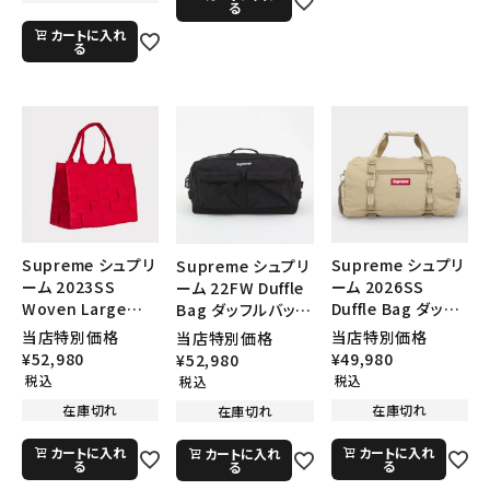
る
カートに入れ
る
Supreme シュプリ
Supreme シュプリ
Supreme シュプリ
ーム 2023SS
ーム 2026SS
ーム 22FW Duffle
Woven Large
Duffle Bag ダッフ
Bag ダッフルバッグ
Tote ウォーブンラ
ルバッグ タン
ブラック
当店特別価格
当店特別価格
当店特別価格
ージトート レッド
¥
52,980
¥
49,980
¥
52,980
税込
税込
税込
在庫切れ
在庫切れ
在庫切れ
カートに入れ
カートに入れ
カートに入れ
る
る
る