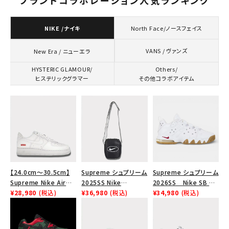
ブランドコラボレーション人気ランキング
コラボレーションブランドから探す
NIKE /ナイキ
North Face/ノースフェイス
VANS / ヴァンズ
New Era / ニューエラ
シーズンから探す
HYSTERIC GLAMOUR/
Others/
ヒステリックグラマー
その他コラボアイテム
並び順
価格から探す
円 ～
円
在庫のない商品を表示する
【24.0cm～30.5cm】
Supreme シュプリーム
Supreme シュプリーム
Supreme Nike Air
2025SS Nike
2026SS Nike SB Air
Force 1 Low シュプリ
¥28,980
(税込)
Leather Shoulder
¥36,980
(税込)
Max 2 CB 94 Low SP
¥34,980
(税込)
絞り込んで検索する
ーム ナイキエアフォー
Bag ナイキレザーショ
ナイキ SB エアマックス
ス１スニーカー シュー
ルダーバッグ ブラッ
2 CB 94 ロー SP ホ
ズ ホワイト
ク 黒
ワイト