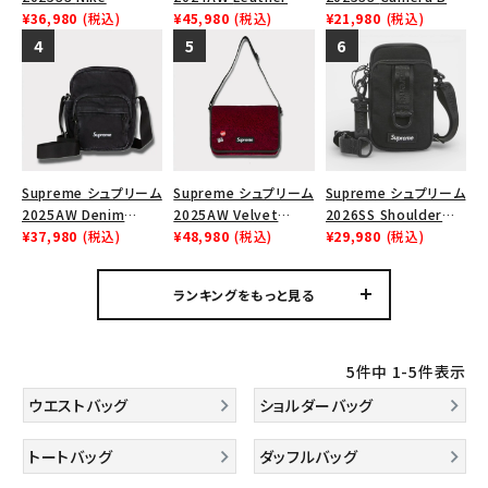
Tシャツ・ロングスリーブ
Leather Shoulder
¥36,980
(税込)
Shoulder Bag レザー
¥45,980
(税込)
+ Mini Pouch カメラバ
¥21,980
(税込)
Bag ナイキレザーショ
ショルダーバッグ ブラッ
ッグ ミニポーチ ブラッ
パーカー・トレーナー
ルダーバッグ ブラッ
ク 黒
ク 黒
ク 黒
ジャケット・アウター
キャップ・ハット
ニット帽・ビーニー
Supreme シュプリーム
Supreme シュプリーム
Supreme シュプリーム
2025AW Denim
2025AW Velvet
2026SS Shoulder
バックパック・リュック
Shoulder Bag デニム
¥37,980
(税込)
Small Messenger
¥48,980
(税込)
Bag ショルダーバッグ
¥29,980
(税込)
ショルダーバッグ ブラッ
Bag ベルベット スモー
ブラック
その他バッグ類
ク
ル メッセンジャーバッグ
ランキングをもっと見る
レッドレオパード
スニーカー・ブーツ
パンツ・ショーツ
5
件中
1
-
5
件表示
ウエストバッグ
ショルダーバッグ
アクセサリー
トートバッグ
ダッフルバッグ
COLLABORATION BRAND