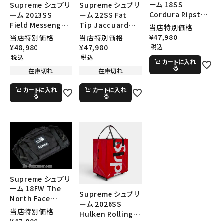
ーム 18SS
Supreme シュプリ
Supreme シュプリ
Cordura Ripstop
ーム 2023SS
ーム 22SS Fat
Nylon shoulder
Field Messenger
Tip Jacquard
当店特別価格
bag コーデュラリッ
Bag フィールドメッ
Denim Sling Bag
¥
47,980
当店特別価格
当店特別価格
プストップナイロン
センジャーバッグ ブ
ファットチップジャ
税込
¥
48,980
¥
47,980
ショルダーバッグ レ
ラック
ガードデニムスリン
税込
税込
カートに入れ
ッド
グバッグ ブルー
る
在庫切れ
在庫切れ
カートに入れ
カートに入れ
る
る
Supreme シュプリ
ーム 18FW The
Supreme シュプリ
North Face
ーム 2026SS
Expedition
当店特別価格
Hulken Rolling
Waist bag ノース