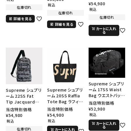
ースフェイスレザー
¥
54,980
ィションウエストバ
税込
在庫切れ
ショルダーバッグ レ
ッグ ホワイト
税込
在庫切れ
ッド
在庫切れ
詳細を見る
詳細を見る
カートに入れ
る
Supreme シュプリ
ーム 17SS Waist
Supreme シュプリ
Supreme シュプリ
Bag ウエストバッグ
ーム 20SS Raffia
ーム 22SS Fat
ブラック
Tote Bag ラフィア
Tip Jacquard
当店特別価格
トートバッグ ブラ
Denim Sling Bag
¥
52,980
当店特別価格
当店特別価格
ック
ファットチップジャ
税込
¥
54,980
¥
54,980
ガードデニムスリン
税込
税込
カートに入れ
グバッグ ブラック
る
在庫切れ
カートに入れ