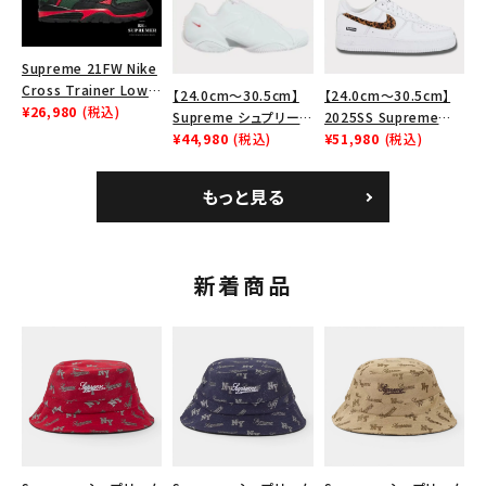
Supreme 21FW Nike
Cross Trainer Low
【24.0cm～30.5cm】
【24.0cm～30.5cm】
ナイキクロストレイナー
¥26,980
(税込)
Supreme シュプリーム
2025SS Supreme
ロウ シューズ ブラック
2023AW Nike
¥44,980
(税込)
GOODENOUGH Nike
¥51,980
(税込)
Courtposite ナイキコ
Air Force 1 Low AF1
ートポジット スニーカ
シュプリームグッドイナ
もっと見る
ー ホワイト 白
フ ナイキエアフォース１
スニーカー シューズ ホ
ワイト
新着商品