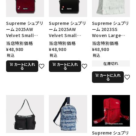
Supreme シュプリ
Supreme シュプリ
Supreme シュプリ
ーム 2025AW
ーム 2025AW
ーム 2023SS
Velvet Small
Velvet Small
Woven Large
Messenger Bag
Messenger Bag
Tote ウォーブンラ
当店特別価格
当店特別価格
当店特別価格
ベルベット スモー
ベルベット スモー
ージトート ホワイト
¥
48,980
¥
48,980
¥
48,980
ル メッセンジャーバ
ル メッセンジャーバ
税込
税込
税込
ッグ レッドレオパー
ッグ ブラック
在庫切れ
カートに入れ
カートに入れ
ド
る
る
カートに入れ
る
Supreme シュプリ