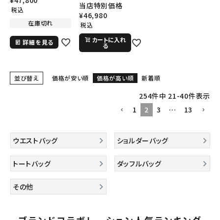
¥
47,800
Tote Bag ハルケ
当店特別価格
フェイスエクスペデ
税込
ン ローリングトート
¥
46,980
ィションウエストバ
バッグ レッド
在庫切れ
税込
ッグ ブラック
カートに入れ
詳細を見る
る
並び替え
価格が安い順
価格が高い順
新着順
254
件中
21
-
40
件表示
1
2
3
…
13
ウエストバッグ
ショルダーバッグ
キーワードから探す
search
トートバッグ
ダッフルバッグ
人気ワード
2026SS
2025AW
2025SS
Tシャツ・ロングスリーブ
その他
キャップ・ハット
パーカー・クルーネック
ショルダー・ウエストバッグ
ボックスロゴ
ブラックスウェット
カテゴリーから探す