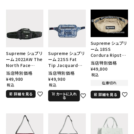
Supreme シュプリ
ーム 18SS
Supreme シュプリ
Supreme シュプリ
Cordura Ripstop
ーム 2022AW The
ーム 22SS Fat
Nylon Waist bag
当店特別価格
North Face
Tip Jacquard
コーデュラリップス
¥
49,800
Steep Tech
Denim Waist Bag
トップナイロンウエ
当店特別価格
当店特別価格
税込
Waist Bag ノース
ファットチップジャ
ストバッグ タン
¥
49,980
¥
49,980
在庫切れ
フェイススティープ
ガードデニムウエス
税込
税込
テックウエストバッ
トバッグ ブルー
詳細を見る
カートに入れ
詳細を見る
グ ブラックドラゴン
る