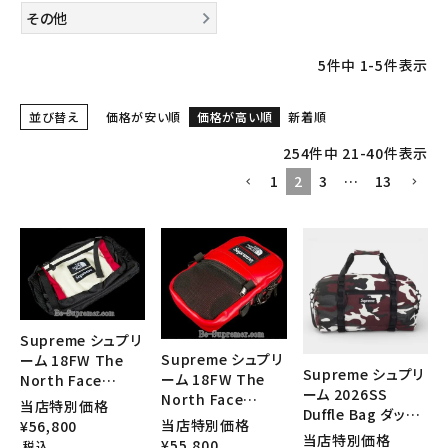
その他
SEASON
5
件中
1
-
5
件表示
CONTENTS
並び替え
価格が安い順
価格が高い順
新着順
ACCOUNT MENU
254
件中
21
-
40
件表示
ようこそ ゲスト 様
1
2
3
…
13
meeting_room
person
ログイン
会員登録
Follow us
Supreme シュプリ
Supreme シュプリ
ーム 18FW The
Supreme シュプリ
ーム 18FW The
North Face
ーム 2026SS
North Face
Expedition
当店特別価格
Duffle Bag ダッフ
Leather
Waist bag ノース
当店特別価格
¥
56,800
ルバッグ レッドカモ
Shoulder Bag ノ
当店特別価格
フェイスエクスペデ
¥
55,800
税込