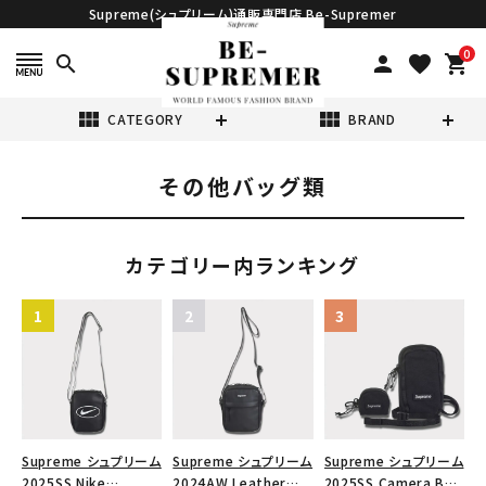
Supreme(シュプリーム)通販専門店 Be-Supremer
0
search
person
favorite
shopping_cart
view_module
view_module
CATEGORY
BRAND
その他バッグ類
search
カテゴリー内ランキング
表示する商品はありません。
NEW ITEMS
CATEGORY
Supreme シュプリーム
Supreme シュプリーム
Supreme シュプリーム
2025SS Nike
2024AW Leather
2025SS Camera Bag