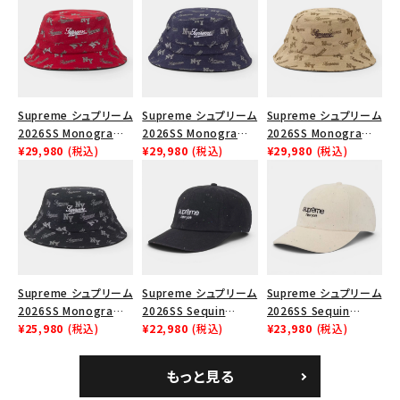
Supreme シュプリーム
Supreme シュプリーム
Supreme シュプリーム
2026SS Monogram
2026SS Monogram
2026SS Monogram
Crusher Hat モノグラ
¥29,980
(税込)
Crusher Hat モノグラ
¥29,980
(税込)
Crusher Hat モノグラ
¥29,980
(税込)
ム クラッシャーハット
ム クラッシャーハット
ム クラッシャーハット タ
レッド
ネイビー
ン
Supreme シュプリーム
Supreme シュプリーム
Supreme シュプリーム
2026SS Monogram
2026SS Sequin
2026SS Sequin
キーワードから探す
Crusher Hat モノグラ
¥25,980
(税込)
Denim Classic Logo
¥22,980
(税込)
Denim Classic Logo
¥23,980
(税込)
ム クラッシャーハット
6-Panel シークイン
6-Panel シークイン
search
ブラック
デニム クラシックロゴ
デニム クラシックロゴ
もっと見る
人気ワード
2026SS
2025AW
2025SS
Tシャツ・ロングスリーブ
6パネルキャップ インデ
6パネルキャップ ナチュ
ィゴ
ラル