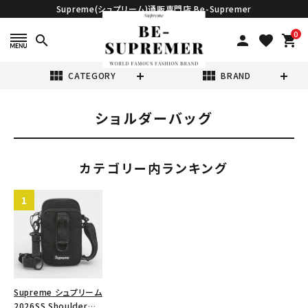
Supreme(シュプリーム)通販専門店 Be-Supremer
0
search
person
favorite
shopping_cart
view_module
view_module
CATEGORY
BRAND
ショルダーバッグ
search
カテゴリー内ランキング
表示する商品はありません。
NEW ITEMS
CATEGORY
Supreme シュプリーム
2026SS Shoulder