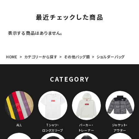
キャップ・ハット
パーカー・クルーネック
ショルダー・ウエストバッグ
ボックスロゴ
ブラックスウェット
最近チェックした商品
カテゴリーから探す
表示する商品はありません。
コラボレーションブランドから探す
シーズンから探す
HOME
カテゴリーから探す
その他バッグ類
ショルダーバッグ
並び順
CATEGORY
価格から探す
円 ～
円
在庫のない商品を表示する
ALL
Tシャツ・
パーカー・
ジャケット・
ロングスリーブ
トレーナー
アウター
絞り込んで検索する