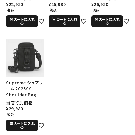
ドカモ
プル
¥
22,980
¥
25,980
¥
26,980
SEASON
税込
税込
税込
カートに入れ
カートに入れ
カートに入れ
る
る
る
CONTENTS
ACCOUNT MENU
ようこそ ゲスト 様
meeting_room
person
ログイン
会員登録
Supreme シュプリ
Follow us
ーム 2026SS
Shoulder Bag シ
ョルダーバッグ ブラ
当店特別価格
ック
¥
29,980
税込
カートに入れ
る