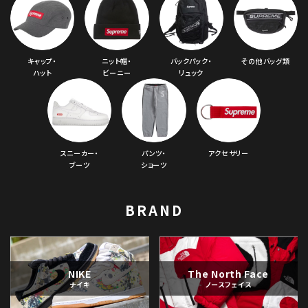
キャップ・
ニット帽・
バックパック・
その他バッグ類
ハット
ビーニー
リュック
スニーカー・
パンツ・
アクセサリー
ブーツ
ショーツ
BRAND
NIKE
The North Face
ナイキ
ノースフェイス