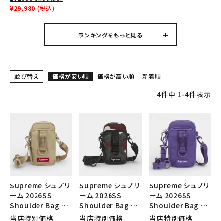
Tシャツ・ロングスリーブ
Bag ショルダーバッグ
¥29,980
(税込)
ブラック
パーカー・トレーナー
ランキングをもっと見る
ジャケット・アウター
キャップ・ハット
並び替え
価格が安い順
価格が高い順
新着順
ニット帽・ビーニー
4
件中
1
-
4
件表示
バックパック・リュック
その他バッグ類
スニーカー・ブーツ
パンツ・ショーツ
Supreme シュプリ
Supreme シュプリ
Supreme シュプリ
アクセサリー
ーム 2026SS
ーム 2026SS
ーム 2026SS
Shoulder Bag シ
Shoulder Bag シ
Shoulder Bag シ
COLLABORATION BRAND
ョルダーバッグ タン
ョルダーバッグ レッ
ョルダーバッグ パー
当店特別価格
当店特別価格
当店特別価格