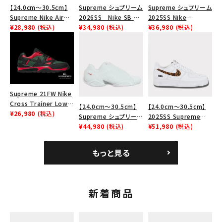
【24.0cm～30.5cm】
Supreme シュプリーム
Supreme シュプリーム
Supreme Nike Air
2026SS Nike SB Air
2025SS Nike
Force 1 Low シュプリ
¥28,980
(税込)
Max 2 CB 94 Low SP
¥34,980
(税込)
Leather Shoulder
¥36,980
(税込)
ーム ナイキエアフォー
ナイキ SB エアマックス
Bag ナイキレザーショ
ス１スニーカー シュー
2 CB 94 ロー SP ホ
ルダーバッグ ブラッ
ズ ホワイト
ワイト
ク 黒
Supreme 21FW Nike
Cross Trainer Low
【24.0cm～30.5cm】
【24.0cm～30.5cm】
ナイキクロストレイナー
¥26,980
(税込)
Supreme シュプリーム
2025SS Supreme
ロウ シューズ ブラック
2023AW Nike
¥44,980
(税込)
GOODENOUGH Nike
¥51,980
(税込)
Courtposite ナイキコ
Air Force 1 Low AF1
ートポジット スニーカ
シュプリームグッドイナ
もっと見る
ー ホワイト 白
フ ナイキエアフォース１
スニーカー シューズ ホ
ワイト
新着商品