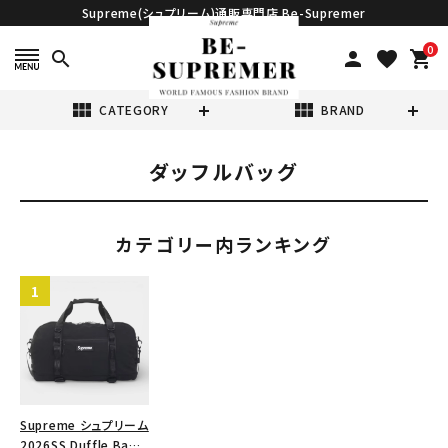
Supreme(シュプリーム)通販専門店 Be-Supremer
0
search
person
favorite
shopping_cart
view_module
view_module
CATEGORY
BRAND
ダッフルバッグ
search
カテゴリー内ランキング
表示する商品はありません。
NEW ITEMS
CATEGORY
Supreme シュプリーム
2026SS Duffle Bag