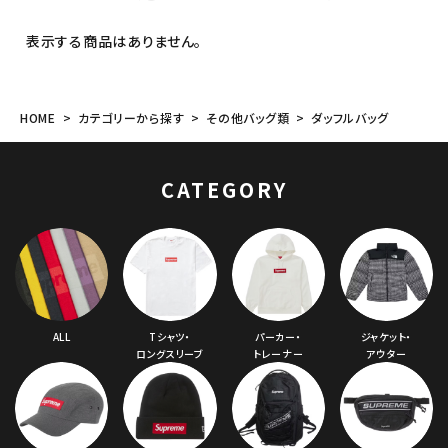
表示する商品はありません。
価格から探す
円 ～
円
HOME
カテゴリーから探す
その他バッグ類
ダッフルバッグ
在庫のない商品を表示する
CATEGORY
絞り込んで検索する
ALL
Tシャツ・
パーカー・
ジャケット・
ロングスリーブ
トレーナー
アウター