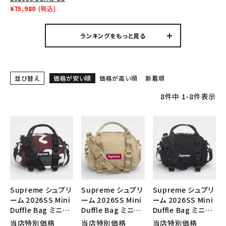
Tシャツ・ロングスリーブ
ダッフルバッグ ブラック
¥75,980
(税込)
パーカー・トレーナー
ランキングをもっと見る
ジャケット・アウター
キャップ・ハット
並び替え
価格が安い順
価格が高い順
新着順
ニット帽・ビーニー
8
件中
1
-
8
件表示
バックパック・リュック
その他バッグ類
スニーカー・ブーツ
パンツ・ショーツ
Supreme シュプリ
Supreme シュプリ
Supreme シュプリ
アクセサリー
ーム 2026SS Mini
ーム 2026SS Mini
ーム 2026SS Mini
Duffle Bag ミニダ
Duffle Bag ミニダ
Duffle Bag ミニダ
COLLABORATION BRAND
ッフルバッグ レッド
ッフルバッグ タン
ッフルバッグ ブラッ
当店特別価格
当店特別価格
当店特別価格