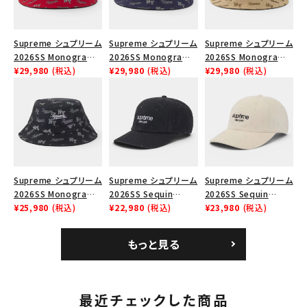
Supreme シュプリーム
Supreme シュプリーム
Supreme シュプリーム
2026SS Monogram
2026SS Monogram
2026SS Monogram
キーワードから探す
Crusher Hat モノグラ
¥29,980
(税込)
Crusher Hat モノグラ
¥29,980
(税込)
Crusher Hat モノグラ
¥29,980
(税込)
ム クラッシャーハット
ム クラッシャーハット
ム クラッシャーハット タ
search
レッド
ネイビー
ン
人気ワード
2026SS
2025AW
2025SS
Tシャツ・ロングスリーブ
キャップ・ハット
パーカー・クルーネック
ショルダー・ウエストバッグ
ボックスロゴ
ブラックスウェット
カテゴリーから探す
Supreme シュプリーム
Supreme シュプリーム
Supreme シュプリーム
2026SS Monogram
2026SS Sequin
2026SS Sequin
Crusher Hat モノグラ
¥25,980
(税込)
Denim Classic Logo
¥22,980
(税込)
Denim Classic Logo
¥23,980
(税込)
コラボレーションブランドから探す
ム クラッシャーハット
6-Panel シークイン
6-Panel シークイン
ブラック
デニム クラシックロゴ
デニム クラシックロゴ
もっと見る
6パネルキャップ インデ
6パネルキャップ ナチュ
シーズンから探す
ィゴ
ラル
最近チェックした商品
並び順