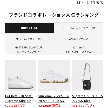
8
件中
1
-
8
件表示
ブランドコラボレーション人気ランキング
NIKE /ナイキ
North Face/ノースフェイス
VANS / ヴァンズ
New Era / ニューエラ
HYSTERIC GLAMOUR/
Others/
ヒステリックグラマー
その他コラボアイテム
【24.0cm～30.5cm】
Supreme シュプリーム
Supreme シュプリーム
Supreme Nike Air
2026SS Nike SB Air
2025SS Nike
Force 1 Low シュプリ
¥28,980
(税込)
Max 2 CB 94 Low SP
¥34,980
(税込)
Leather Shoulder
¥36,980
(税込)