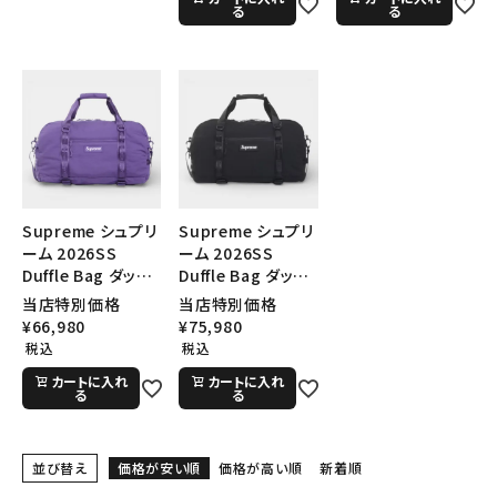
る
る
Supreme シュプリ
Supreme シュプリ
ーム 2026SS
ーム 2026SS
Duffle Bag ダッフ
Duffle Bag ダッフ
ルバッグ パープル
ルバッグ ブラック
当店特別価格
当店特別価格
¥
66,980
¥
75,980
税込
税込
カートに入れ
カートに入れ
る
る
並び替え
価格が安い順
価格が高い順
新着順