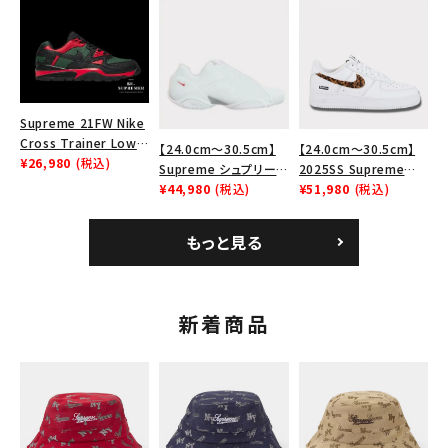
ーム ナイキエアフォー
ナイキ SB エアマックス
Bag ナイキレザーショ
ス１スニーカー シュー
2 CB 94 ロー SP ホ
ルダーバッグ ブラッ
ズ ホワイト
ワイト
ク 黒
Supreme 21FW Nike
Cross Trainer Low
【24.0cm～30.5cm】
【24.0cm～30.5cm】
ナイキクロストレイナー
¥26,980
(税込)
Supreme シュプリーム
2025SS Supreme
ロウ シューズ ブラック
2023AW Nike
¥44,980
(税込)
GOODENOUGH Nike
¥51,980
(税込)
Courtposite ナイキコ
Air Force 1 Low AF1
ートポジット スニーカ
シュプリームグッドイナ
もっと見る
ー ホワイト 白
フ ナイキエアフォース１
スニーカー シューズ ホ
ワイト
新着商品