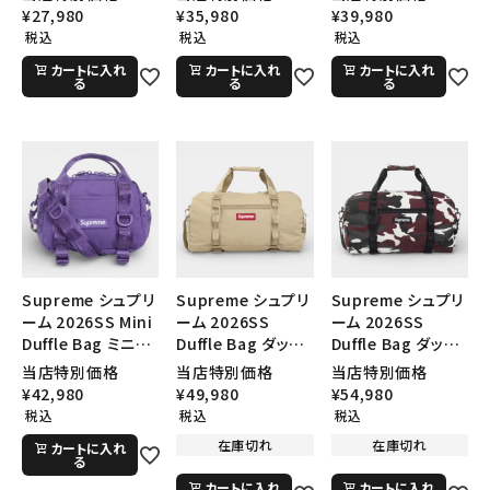
カモ
ク
¥
27,980
¥
35,980
¥
39,980
SEASON
税込
税込
税込
カートに入れ
カートに入れ
カートに入れ
る
る
る
CONTENTS
ACCOUNT MENU
ようこそ ゲスト 様
meeting_room
person
ログイン
会員登録
Supreme シュプリ
Supreme シュプリ
Supreme シュプリ
Follow us
ーム 2026SS Mini
ーム 2026SS
ーム 2026SS
Duffle Bag ミニダ
Duffle Bag ダッフ
Duffle Bag ダッフ
ッフルバッグ パープ
ルバッグ タン
ルバッグ レッドカモ
当店特別価格
当店特別価格
当店特別価格
ル
¥
42,980
¥
49,980
¥
54,980
税込
税込
税込
在庫切れ
在庫切れ
カートに入れ
る
カートに入れ
カートに入れ