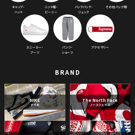
キャップ・
ニット帽・
バックパック・
その他バッグ類
ハット
ビーニー
リュック
スニーカー・
パンツ・
アクセサリー
ブーツ
ショーツ
BRAND
NIKE
The North Face
ナイキ
ノースフェイス