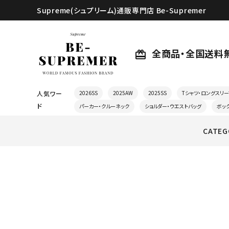
Supreme(シュプリーム)通販専門店 Be-Supremer
全商品・全国送料
card_giftcard
人気ワー
2026SS
2025AW
2025SS
Tシャツ・ロングスリー
ド
パーカー・クルーネック
ショルダー・ウエストバッグ
ボッ
CATEG
search