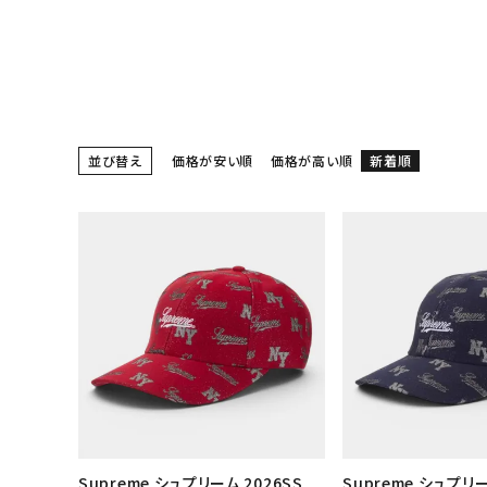
スニーカー・ブーツ
パンツ・ショーツ
アクセサリー
COLLABORATION BRAND
並び替え
価格が安い順
価格が高い順
新着順
SEASON
CONTENTS
ACCOUNT MENU
ようこそ ゲスト 様
meeting_room
person
ログイン
会員登録
Follow us
Supreme シュプリーム 2026SS
Supreme シュプリー