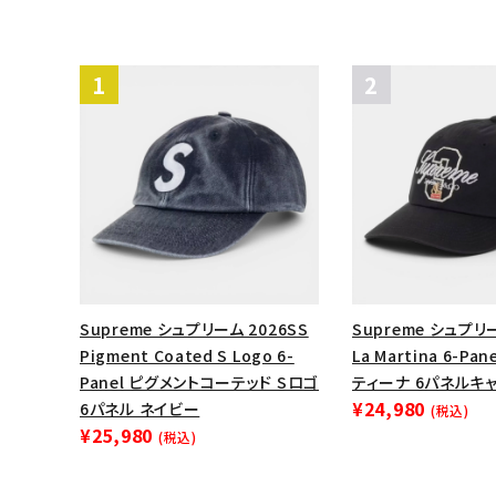
表示する商品はありません。
NEW ITEMS
CATEGORY
Tシャツ・ロングスリーブ
パーカー・トレーナー
ジャケット・アウター
キャップ・ハット
Supreme シュプリーム 2026SS
Supreme シュプリー
Pigment Coated S Logo 6-
La Martina 6-Pa
ニット帽・ビーニー
Panel ピグメントコーテッド Sロゴ
ティーナ 6パネルキャ
¥24,980
6パネル ネイビー
(税込)
バックパック・リュック
¥25,980
(税込)
その他バッグ類