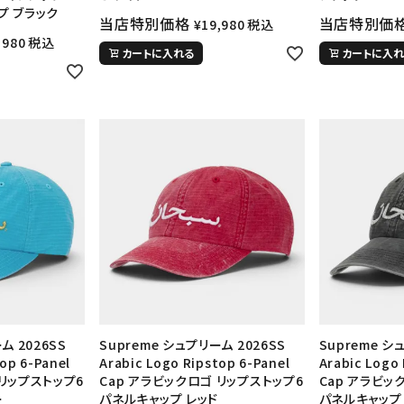
円 ～
円
プ ブラック
当店特別価格
当店特別価
¥
19,980
税込
Tシャツ・ロングスリーブ
キャ
,980
税込
パーカー・クルーネック
ショル
カートに入れる
カートに入れ
ボックスロゴ
ブラックスウェッ
在庫のない商品を表示する
絞り込んで検索する
ム 2026SS
Supreme シュプリーム 2026SS
Supreme シ
op 6-Panel
Arabic Logo Ripstop 6-Panel
Arabic Logo 
 リップストップ6
Cap アラビックロゴ リップストップ6
Cap アラビッ
ー
パネルキャップ レッド
パネルキャップ