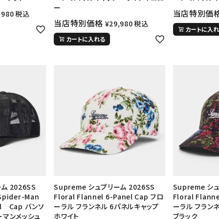
ー
当店特別価
,980
税込
当店特別価格
¥
29,980
税込
カートに入れ
カートに入れる
カテゴリーから探す
コラボレーションブ
rch
ム 2026SS
Supreme シュプリーム 2026SS
Supreme シ
Spider-Man
Floral Flannel 6-Panel Cap フロ
Floral Flann
価格から探す
人気ワード
nel Cap バンソ
ーラル フランネル 6パネルキャップ
ーラル フラン
ーマンメッシュ
ホワイト
ブラック
2026SS
2025AW
2025S