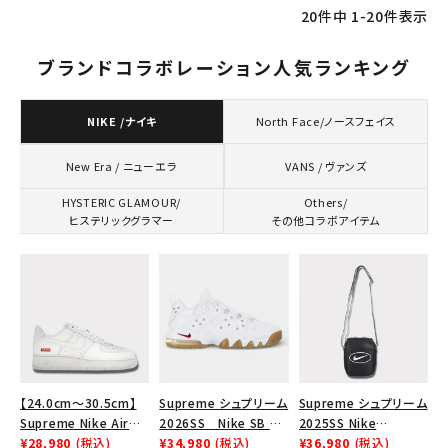
20
件中
1
-
20
件表示
ブランドコラボレーション人気ランキング
NIKE /ナイキ
North Face/ノースフェイス
VANS / ヴァンズ
New Era / ニューエラ
HYSTERIC GLAMOUR/
Others/
ヒステリックグラマー
その他コラボアイテム
キーワードから探す
search
人気ワード
2026SS
2025AW
2025SS
Tシャツ・ロングスリーブ
【24.0cm～30.5cm】
Supreme シュプリーム
Supreme シュプリーム
キャップ・ハット
パーカー・クルーネック
Supreme Nike Air
2026SS Nike SB Air
2025SS Nike
Force 1 Low シュプリ
¥28,980
(税込)
Max 2 CB 94 Low SP
¥34,980
(税込)
Leather Shoulder
¥36,980
(税込)
ショルダー・ウエストバッグ
ボックスロゴ
ブラックスウェット