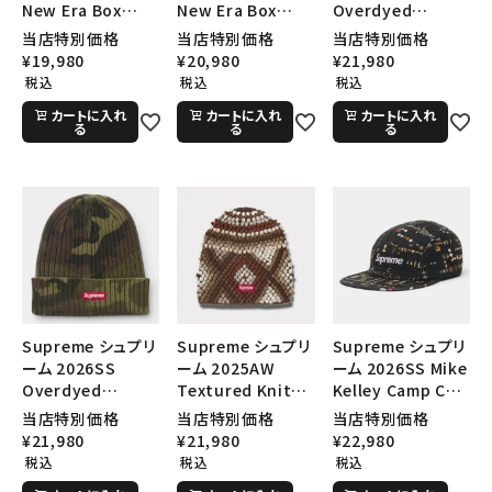
New Era Box
New Era Box
Overdyed
Logo Beanie ニュ
Logo Beanie ニュ
Beanie オーバーダ
当店特別価格
当店特別価格
当店特別価格
ーエラ ボックスロ
ーエラ ボックスロ
イド ビーニー レッド
¥
19,980
¥
20,980
¥
21,980
ゴビーニー マゼン
ゴビーニー ホワイ
カモ
税込
税込
税込
タ
ト
カートに入れ
カートに入れ
カートに入れ
る
る
る
Supreme シュプリ
Supreme シュプリ
Supreme シュプリ
ーム 2026SS
ーム 2025AW
ーム 2026SS Mike
Overdyed
Textured Knit
Kelley Camp Cap
Beanie オーバーダ
Beanie テクスチャ
マイクケリー キャン
当店特別価格
当店特別価格
当店特別価格
イド ビーニー ウッ
ード ニット ビーニ
プキャップ ブラック
¥
21,980
¥
21,980
¥
22,980
ドランドカモ
ー ブラウン
税込
税込
税込