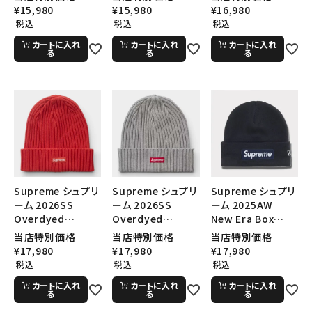
イド ビーニー ブラ
ーエラ ボックスロ
ーエラ ボックスロ
¥
15,980
¥
15,980
¥
16,980
SEASON
ック
ゴビーニー シアン
ゴビーニー ヘザー
税込
税込
税込
グレー
カートに入れ
カートに入れ
カートに入れ
る
る
る
CONTENTS
ACCOUNT MENU
ようこそ ゲスト 様
meeting_room
person
ログイン
会員登録
Supreme シュプリ
Supreme シュプリ
Supreme シュプリ
Follow us
ーム 2026SS
ーム 2026SS
ーム 2025AW
Overdyed
Overdyed
New Era Box
Beanie オーバーダ
Beanie オーバーダ
Logo Beanie ニュ
当店特別価格
当店特別価格
当店特別価格
イド ビーニー オレ
イド ビーニー ヘザ
ーエラ ボックスロ
¥
17,980
¥
17,980
¥
17,980
ンジ
ーグレー
ゴビーニー ネイビ
税込
税込
税込
ー
カートに入れ
カートに入れ
カートに入れ
る
る
る