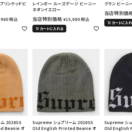
 プリンテッドビ
レインボー ルーズゲージ ビーニー
クラン ビーニ
ネオンイエロー
当店特別価
当店特別価格
,980
税込
¥
15,980
税込
カートに入れ
カートに入れる
ム 2026SS
Supreme シュプリーム 2026SS
Supreme シ
ed Beanie オ
Old English Printed Beanie オ
Old English 