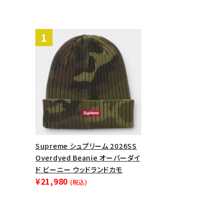
表示する商品はありません。
NEW ITEMS
CATEGORY
Tシャツ・ロングスリーブ
パーカー・トレーナー
ジャケット・アウター
キャップ・ハット
Supreme シュプリーム 2026SS
Overdyed Beanie オーバーダイ
ニット帽・ビーニー
ド ビーニー ウッドランドカモ
¥21,980
(税込)
バックパック・リュック
その他バッグ類