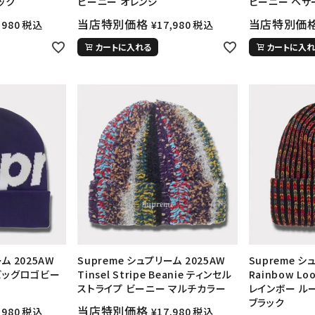
ック
ビーニー オレンジ
ビーニー ヘザ
円 ～
円
Tシャツ・ロングスリーブ
キャ
当店特別価格
当店特別価
,980
税込
¥
17,980
税込
パーカー・クルーネック
ショル
カートに入れる
カートに入れ
ボックスロゴ
ブラックスウェッ
在庫のない商品を表示する
絞り込んで検索する
ム 2025AW
Supreme シュプリーム 2025AW
Supreme シ
e ビッグロゴビー
Tinsel Stripe Beanie ティンセル
Rainbow Loo
ストライプ ビーニー マルチカラー
レインボー ル
ブラック
当店特別価格
,980
税込
¥
17,980
税込