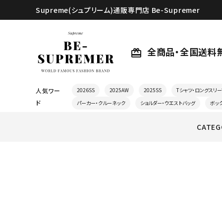
Supreme(シュプリーム)通販専門店 Be-Supremer
全商品・全国送料
card_giftcard
人気ワー
2026SS
2025AW
2025SS
Tシャツ・ロングスリー
ド
パーカー・クルーネック
ショルダー・ウエストバッグ
ボッ
CATEG
search