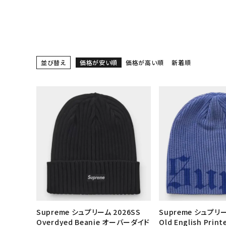
スニーカー・ブーツ
パンツ・ショーツ
アクセサリー
並び替え
価格が安い順
価格が高い順
新着順
COLLABORATION BRAND
SEASON
CONTENTS
ACCOUNT MENU
ようこそ ゲスト 様
meeting_room
person
ログイン
会員登録
Supreme シュプリーム 2026SS
Supreme シュプリー
Follow us
Overdyed Beanie オーバーダイド
Old English Print