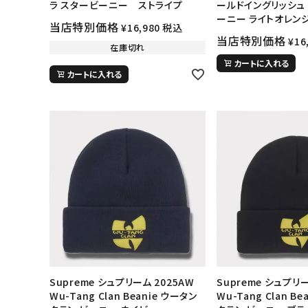
ラ スタービーニー ストライプ
ールドイングリッシュ
ーニー ライトオレン
当店特別価格
¥
16,980
税込
当店特別価格
¥
16
在庫切れ
カートに入れる
カートに入れる
キーワードから探す
sea
シーズンから探す
Supreme シュプリーム 2025AW
Supreme シュプリー
Wu-Tang Clan Beanie ウータン
Wu-Tang Clan B