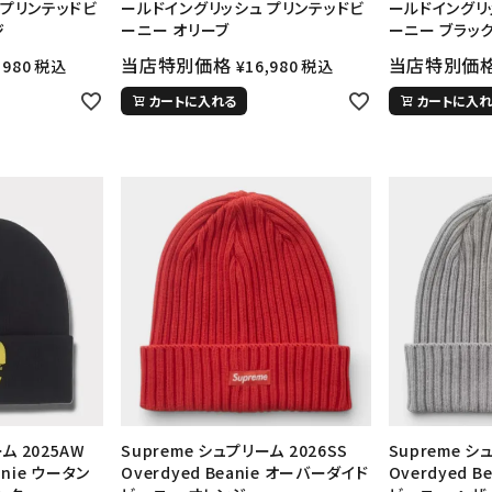
 プリンテッドビ
ールドイングリッシュ プリンテッドビ
ールドイングリ
ジ
ーニー オリーブ
ーニー ブラッ
当店特別価格
当店特別価
,980
税込
¥
16,980
税込
カートに入れる
カートに入れ
カテゴリーから探す
コラボレーションブ
rch
価格から探す
人気ワード
ム 2025AW
Supreme シュプリーム 2026SS
Supreme シ
eanie ウータン
Overdyed Beanie オーバーダイド
Overdyed 
2026SS
2025AW
2025S