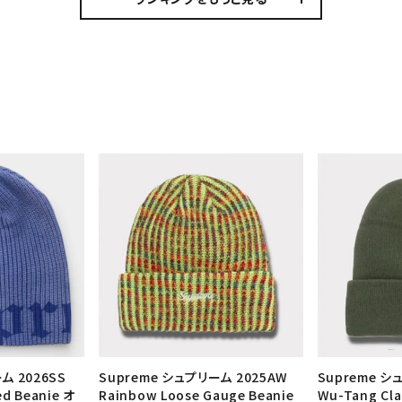
ム 2026SS
Supreme シュプリーム 2025AW
Supreme シ
ed Beanie オ
Rainbow Loose Gauge Beanie
Wu-Tang Cl