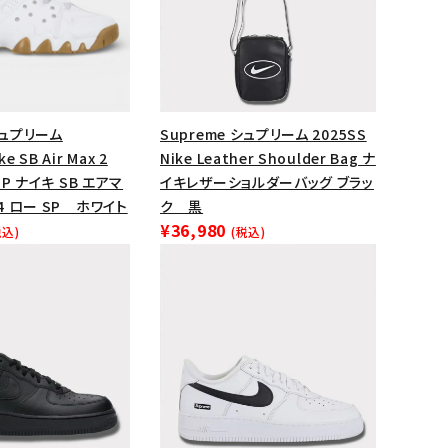
シュプリーム
Supreme シュプリーム 2025SS
e SB Air Max 2
Nike Leather Shoulder Bag ナ
 SP ナイキ SB エアマ
イキレザーショルダーバッグ ブラッ
94 ロー SP ホワイト
ク 黒
¥36,980
税込)
(税込)