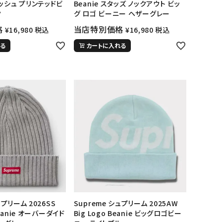
ッシュ プリンテッドビ
Beanie スタッズ ノックアウト ビッ
ク
グ ロゴ ビーニー ヘザーグレー
格
当店特別価格
¥
16,980
税込
¥
16,980
税込
る
カートに入れる
ランドから探す
ュプリーム 2026SS
Supreme シュプリーム 2025AW
Beanie オーバーダイド
Big Logo Beanie ビッグロゴビー
S