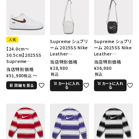
人気
Supreme シュプリ
Supreme シュプリ
ーム 2025SS Nike
ーム 2025SS Nike
【24.0cm～
Leather
Leather
30.5cm】2025SS
Shoulder Bag ナ
Shoulder Bag ナ
Supreme
当店特別価格
当店特別価格
イキレザーショルダ
イキレザーショルダ
GOODENOUGH
¥
28,980
¥
36,980
当店特別価格
ーバッグ スネーク
ーバッグ ブラック
Nike Air Force 1
税込
税込
¥
51,980
〜
税込
スキン
黒
Low AF1 シュプリ
カートに入れ
カートに入れ
詳細を見る
ームグッドイナフ ナ
る
る
イキエアフォース１
スニーカー シュー
ズ ホワイト