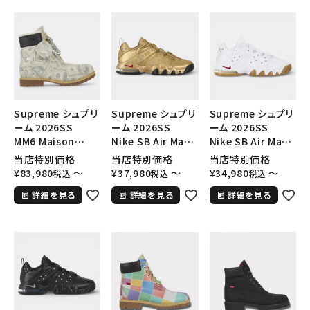
SEASON
CONTENTS
ACCOUNT MENU
ようこそ ゲスト 様
Supreme シュプリ
Supreme シュプリ
Supreme シュプリ
ーム 2026SS
ーム 2026SS
ーム 2026SS
meeting_room
person
MM6 Maison
Nike SB Air Max 2
Nike SB Air Max 2
ログイン
会員登録
Margiela ×
CB 94 Low SP ナ
CB 94 Low SP ナ
当店特別価格
当店特別価格
当店特別価格
Timberland
イキ SB エアマック
イキ SB エアマック
¥
83,980
〜
¥
37,980
〜
¥
34,980
〜
税込
税込
税込
Money 6 Inch
ス2 CB 94 ロー
ス2 CB 94 ロー
Follow us
詳細を見る
詳細を見る
詳細を見る
Premium
SP ゴールド
SP ホワイト
Waterproof
Boot MM6メゾン
マルジェラ × ティ
ンバーランド マネー
6インチ プレミアム
ウォータープルーフ
ブーツ マルチカラ
ー