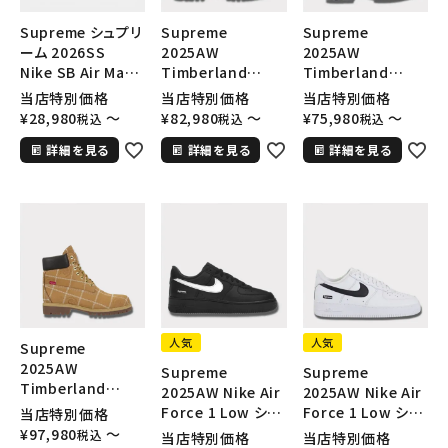
Supreme シュプリ
Supreme
Supreme
ーム 2026SS
2025AW
2025AW
Nike SB Air Max 2
Timberland
Timberland
CB 94 Low SP ナ
Patchwork 6
Patchwork 6
当店特別価格
当店特別価格
当店特別価格
イキ SB エアマック
Inch Premium
Inch Premium
¥
28,980
〜
¥
82,980
〜
¥
75,980
〜
税込
税込
税込
ス2 CB 94 ロー SP
Boot ティンバーラ
Boot ティンバーラ
詳細を見る
詳細を見る
詳細を見る
ブラック
ンド パッチワーク 6
ンド パッチワーク 6
インチ プレミアムブ
インチ プレミアムブ
ーツ マルチカラー
ーツ ブラック
人気
人気
Supreme
2025AW
Supreme
Supreme
Timberland
2025AW Nike Air
2025AW Nike Air
Patchwork 6
Force 1 Low シュ
Force 1 Low シュ
当店特別価格
Inch Premium
プリーム ナイキエア
プリーム ナイキエア
¥
97,980
〜
税込
当店特別価格
当店特別価格