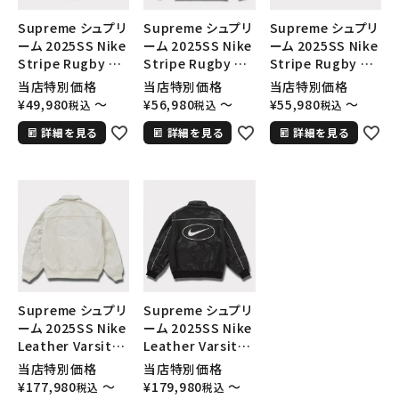
Supreme シュプリ
Supreme シュプリ
Supreme シュプリ
ーム 2025SS Nike
ーム 2025SS Nike
ーム 2025SS Nike
Stripe Rugby ナ
Stripe Rugby ナ
Stripe Rugby ナ
イキストライプラグ
イキストライプラグ
イキストライプラグ
当店特別価格
当店特別価格
当店特別価格
ビー レッド 赤
ビー パープル
ビー ブラック 黒
¥
49,980
〜
¥
56,980
〜
¥
55,980
〜
税込
税込
税込
詳細を見る
詳細を見る
詳細を見る
Supreme シュプリ
Supreme シュプリ
ーム 2025SS Nike
ーム 2025SS Nike
Leather Varsity
Leather Varsity
Jacket ナイキレザ
Jacket ナイキレザ
当店特別価格
当店特別価格
ーバーシティジャケ
ーバーシティジャケ
¥
177,980
〜
¥
179,980
〜
税込
税込
ット ホワイト 白
ット ブラック 黒