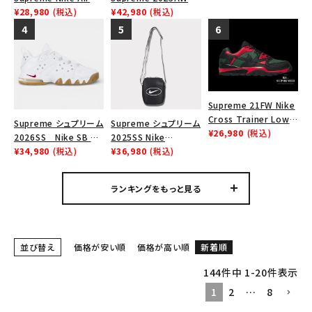
ウ スニーカー ブラウン
Tシャツ・ロングスリーブ
Force 1 Low シュプリ
¥28,980
(税込)
Nike SB Dunk Low ナ
¥42,980
(税込)
ーム ナイキエアフォー
イキ SB ダンク ロー ス
パーカー・トレーナー
ス１スニーカー シュー
ニーカー ホワイト
ズ ホワイト
ジャケット・アウター
キャップ・ハット
Supreme 21FW Nike
Cross Trainer Low
ニット帽・ビーニー
Supreme シュプリーム
Supreme シュプリーム
ナイキクロストレイナー
¥26,980
(税込)
2026SS Nike SB Air
2025SS Nike
ロウ シューズ ブラック
バックパック・リュック
Max 2 CB 94 Low SP
¥34,980
(税込)
Leather Shoulder
¥36,980
(税込)
ナイキ SB エアマックス
Bag ナイキレザーショ
その他バッグ類
2 CB 94 ロー SP ホ
ルダーバッグ ブラッ
ランキングをもっと見る
ワイト
ク 黒
スニーカー・ブーツ
パンツ・ショーツ
並び替え
価格が安い順
価格が高い順
新着順
アクセサリー
144
件中
1
-
20
件表示
1
2
…
8
COLLABORATION BRAND