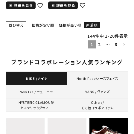
詳細を見る
詳細を見る
並び替え
価格が安い順
価格が高い順
新着順
144
件中
1
-
20
件表示
1
2
…
8
ブランドコラボレーション人気ランキング
NIKE /ナイキ
North Face/ノースフェイス
VANS / ヴァンズ
New Era / ニューエラ
HYSTERIC GLAMOUR/
Others/
ヒステリックグラマー
その他コラボアイテム
キーワードから探す
search