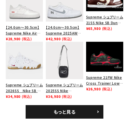
人気ワード
2026SS
2025AW
2025SS
Tシャツ・ロングスリーブ
キャップ・ハット
パーカー・クルーネック
Supreme シュプリーム
ショルダー・ウエストバッグ
ボックスロゴ
ブラックスウェット
21SS Nike SB Dunk
カテゴリーから探す
【24.0cm～30.5cm】
【24.0cm～30.5cm】
Low ナイキSBダンクロ
¥65,980
(税込)
Supreme Nike Air
Supreme 2025AW
ウ スニーカー ブラウン
Force 1 Low シュプリ
¥28,980
(税込)
Nike SB Dunk Low ナ
¥42,980
(税込)
ーム ナイキエアフォー
イキ SB ダンク ロー ス
コラボレーションブランドから探す
ス１スニーカー シュー
ニーカー ホワイト
ズ ホワイト
シーズンから探す
Supreme 21FW Nike
並び順
Cross Trainer Low
Supreme シュプリーム
Supreme シュプリーム
ナイキクロストレイナー
¥26,980
(税込)
2026SS Nike SB Air
2025SS Nike
ロウ シューズ ブラック
Max 2 CB 94 Low SP
¥34,980
(税込)
Leather Shoulder
¥36,980
(税込)
価格から探す
ナイキ SB エアマックス
Bag ナイキレザーショ
2 CB 94 ロー SP ホ
ルダーバッグ ブラッ
もっと見る
円 ～
円
ワイト
ク 黒
在庫のない商品を表示する