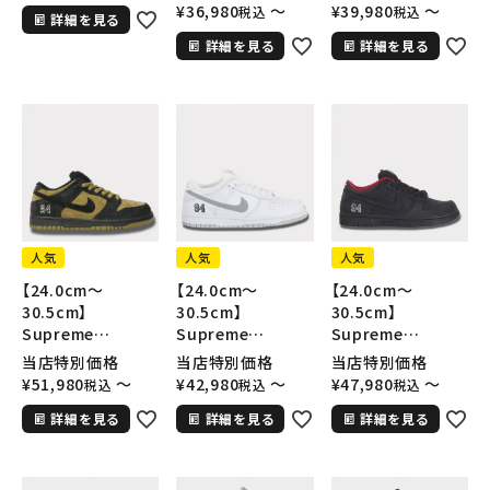
Boot ティンバーラ
フォース１スニーカ
フォース１スニーカ
¥
36,980
〜
¥
39,980
〜
税込
税込
詳細を見る
ンド パッチワーク 6
ー シューズ ブラッ
ー シューズ ホワイ
インチ プレミアムブ
詳細を見る
詳細を見る
ク
ト
ーツ ウィート
人気
人気
人気
【24.0cm～
【24.0cm～
【24.0cm～
30.5cm】
30.5cm】
30.5cm】
Supreme
Supreme
Supreme
2025AW Nike SB
2025AW Nike SB
2025AW Nike SB
当店特別価格
当店特別価格
当店特別価格
Dunk Low ナイキ
Dunk Low ナイキ
Dunk Low ナイキ
¥
51,980
〜
¥
42,980
〜
¥
47,980
〜
税込
税込
税込
SB ダンク ロー ス
SB ダンク ロー ス
SB ダンク ロー ス
詳細を見る
詳細を見る
詳細を見る
ニーカー グリーン
ニーカー ホワイト
ニーカー ブラック