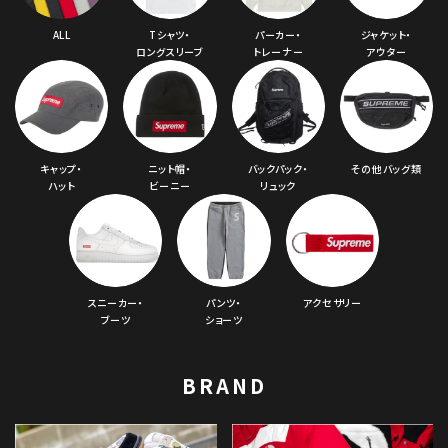
ALL
Tシャツ・
パーカー・
ジャケット・
ロングスリーブ
トレーナー
アウター
キャップ・
ニット帽・
バックパック・
その他バッグ類
ハット
ビーニー
リュック
スニーカー・
パンツ・
アクセサリー
ブーツ
ショーツ
BRAND