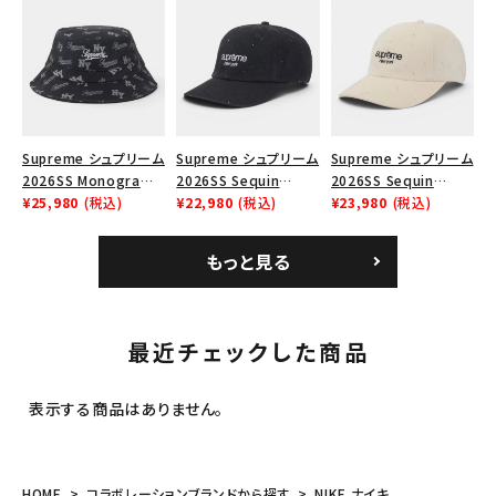
ム クラッシャーハット
ム クラッシャーハット
ム クラッシャーハット タ
レッド
ネイビー
ン
キーワードから探す
search
人気ワード
2026SS
2025AW
2025SS
Tシャツ・ロングスリーブ
キャップ・ハット
パーカー・クルーネック
Supreme シュプリーム
Supreme シュプリーム
Supreme シュプリーム
ショルダー・ウエストバッグ
ボックスロゴ
ブラックスウェット
2026SS Monogram
2026SS Sequin
2026SS Sequin
Crusher Hat モノグラ
¥25,980
(税込)
Denim Classic Logo
¥22,980
(税込)
Denim Classic Logo
¥23,980
(税込)
カテゴリーから探す
ム クラッシャーハット
6-Panel シークイン
6-Panel シークイン
ブラック
デニム クラシックロゴ
デニム クラシックロゴ
もっと見る
6パネルキャップ インデ
6パネルキャップ ナチュ
コラボレーションブランドから探す
ィゴ
ラル
最近チェックした商品
シーズンから探す
表示する商品はありません。
並び順
価格から探す
HOME
コラボレーションブランドから探す
NIKE ナイキ