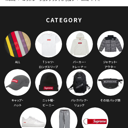
円 ～
円
CATEGORY
在庫のない商品を表示する
絞り込んで検索する
ALL
Tシャツ・
パーカー・
ジャケット・
ロングスリーブ
トレーナー
アウター
キャップ・
ニット帽・
バックパック・
その他バッグ類
ハット
ビーニー
リュック