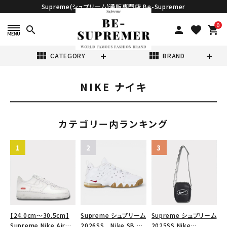
Supreme(シュプリーム)通販専門店 Be-Supremer
0
search
person
favorite
shopping_cart
view_module
view_module
CATEGORY
BRAND
NIKE ナイキ
search
カテゴリー内ランキング
表示する商品はありません。
NEW ITEMS
CATEGORY
【24.0cm～30.5cm】
Supreme シュプリーム
Supreme シュプリーム
Supreme Nike Air
2026SS Nike SB Air
2025SS Nike