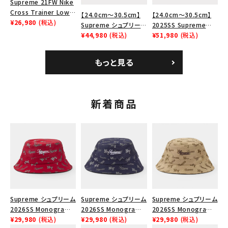
Supreme 21FW Nike
Cross Trainer Low
【24.0cm～30.5cm】
【24.0cm～30.5cm】
ナイキクロストレイナー
¥26,980
(税込)
Supreme シュプリーム
2025SS Supreme
ロウ シューズ ブラック
2023AW Nike
¥44,980
(税込)
GOODENOUGH Nike
¥51,980
(税込)
Courtposite ナイキコ
Air Force 1 Low AF1
ートポジット スニーカ
シュプリームグッドイナ
もっと見る
ー ホワイト 白
フ ナイキエアフォース１
スニーカー シューズ ホ
ワイト
新着商品
Supreme シュプリーム
Supreme シュプリーム
Supreme シュプリーム
2026SS Monogram
2026SS Monogram
2026SS Monogram
Crusher Hat モノグラ
¥29,980
(税込)
Crusher Hat モノグラ
¥29,980
(税込)
Crusher Hat モノグラ
¥29,980
(税込)