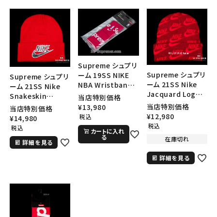
SEASON
CONTENTS
ACCOUNT MENU
Supreme シュプリ
ようこそ ゲスト 様
Supreme シュプリ
ーム 19SS NIKE
Supreme シュプリ
ーム 21SS Nike
NBA Wristbands
ーム 21SS Nike
Jacquard Logos
ナイキNBAリストバ
Snakeskin
当店特別価格
meeting_room
person
ログイン
会員登録
Beanie ナイキジャ
ンド レッド
Beanie ナイキスネ
当店特別価格
¥
13,980
当店特別価格
ガードロゴビーニー
ークスキンビーニー
¥
12,980
税込
¥
14,980
ニット帽 レッド
ニット帽 レッド
税込
税込
カートに入れ
Follow us
る
在庫切れ
詳細を見る
詳細を見る