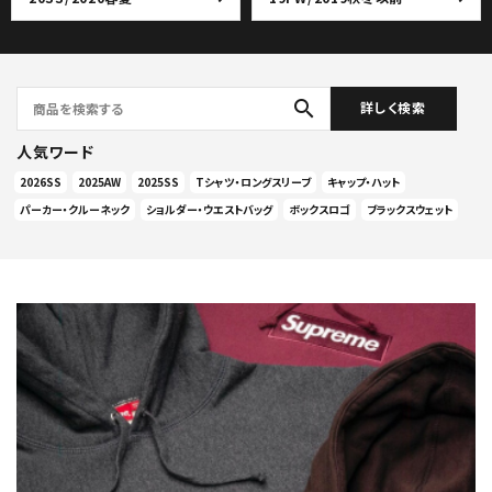
search
詳しく検索
人気ワード
2026SS
2025AW
2025SS
Tシャツ・ロングスリーブ
キャップ・ハット
パーカー・クルーネック
ショルダー・ウエストバッグ
ボックスロゴ
ブラックスウェット