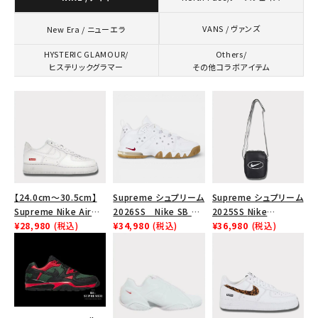
VANS / ヴァンズ
New Era / ニューエラ
HYSTERIC GLAMOUR/
Others/
ヒステリックグラマー
その他コラボアイテム
【24.0cm～30.5cm】
Supreme シュプリーム
Supreme シュプリーム
Supreme Nike Air
2026SS Nike SB Air
2025SS Nike
Force 1 Low シュプリ
¥28,980
(税込)
Max 2 CB 94 Low SP
¥34,980
(税込)
Leather Shoulder
¥36,980
(税込)
ーム ナイキエアフォー
ナイキ SB エアマックス
Bag ナイキレザーショ
ス１スニーカー シュー
2 CB 94 ロー SP ホ
ルダーバッグ ブラッ
ズ ホワイト
ワイト
ク 黒