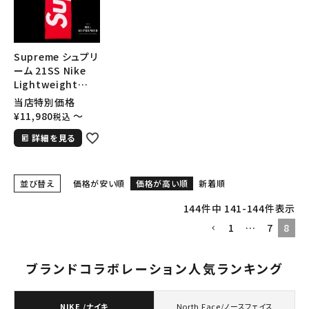
Supreme シュプリ
ーム 21SS Nike
Lightweight
Crew Socks(1
当店特別価格
Pack) ナイキライト
¥
11,980
〜
税込
ウェイトクルーソッ
詳細を見る
クス(1パック) レッ
ド
並び替え
価格が安い順
価格が高い順
新着順
144
件中
141
-
144
件表示
1
…
7
8
ブランドコラボレーション人気ランキング
NIKE /ナイキ
North Face/ノースフェイス