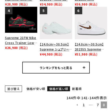
Tシャツ・ロングスリーブ
Force 1 Low シュプリ
¥28,980
(税込)
Max 2 CB 94 Low SP
¥34,980
(税込)
Leather Shoulder
¥36,980
(税込)
ーム ナイキエアフォー
ナイキ SB エアマックス
Bag ナイキレザーショ
パーカー・トレーナー
ス１スニーカー シュー
2 CB 94 ロー SP ホ
ルダーバッグ ブラッ
ズ ホワイト
ワイト
ク 黒
ジャケット・アウター
キャップ・ハット
Supreme 21FW Nike
Cross Trainer Low
ニット帽・ビーニー
【24.0cm～30.5cm】
【24.0cm～30.5cm】
ナイキクロストレイナー
¥26,980
(税込)
Supreme シュプリーム
2025SS Supreme
ロウ シューズ ブラック
バックパック・リュック
2023AW Nike
¥44,980
(税込)
GOODENOUGH Nike
¥51,980
(税込)
Courtposite ナイキコ
Air Force 1 Low AF1
その他バッグ類
ートポジット スニーカ
シュプリームグッドイナ
ランキングをもっと見る
ー ホワイト 白
フ ナイキエアフォース１
スニーカー・ブーツ
スニーカー シューズ ホ
ワイト
パンツ・ショーツ
並び替え
価格が安い順
価格が高い順
新着順
アクセサリー
144
件中
141
-
144
件表示
1
…
7
8
COLLABORATION BRAND