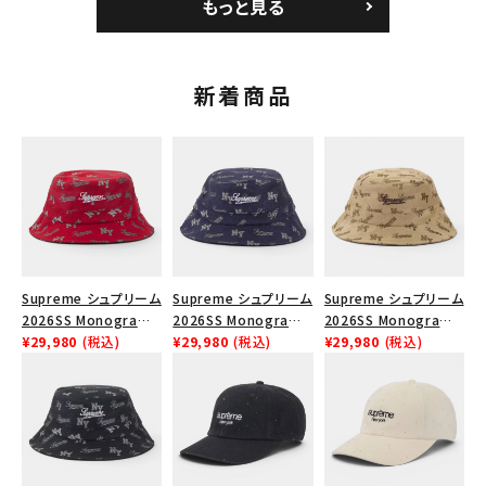
もっと見る
ー ホワイト 白
フ ナイキエアフォース１
在庫のない商品を表示する
スニーカー シューズ ホ
ワイト
絞り込んで検索する
新着商品
Supreme シュプリーム
Supreme シュプリーム
Supreme シュプリーム
2026SS Monogram
2026SS Monogram
2026SS Monogram
Crusher Hat モノグラ
¥29,980
(税込)
Crusher Hat モノグラ
¥29,980
(税込)
Crusher Hat モノグラ
¥29,980
(税込)
ム クラッシャーハット
ム クラッシャーハット
ム クラッシャーハット タ
レッド
ネイビー
ン