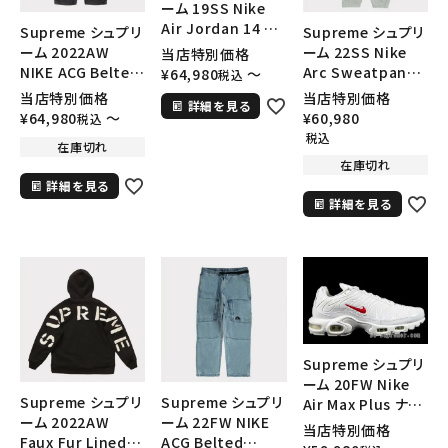
ーム 19SS Nike
Air Jordan 14 ナ
Supreme シュプリ
Supreme シュプリ
イキエアジョーダン
ーム 2022AW
ーム 22SS Nike
当店特別価格
14 スニーカー ホワ
NIKE ACG Belted
Arc Sweatpant
¥
64,980
〜
税込
イト
Denim Pant ナイ
ナイキアークスウェ
当店特別価格
当店特別価格
詳細を見る
キACGデニムパンツ
ットパンツ ヘザーグ
¥
64,980
〜
¥
60,980
税込
ブラック
レー
税込
在庫切れ
在庫切れ
詳細を見る
詳細を見る
Supreme シュプリ
ーム 20FW Nike
Supreme シュプリ
Supreme シュプリ
Air Max Plus ナイ
ーム 2022AW
ーム 22FW NIKE
キエアマックスプラ
当店特別価格
Faux Fur Lined
ACG Belted
ス ホワイト