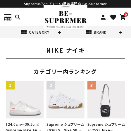
Supreme(シュプリーム)通販専門店 Be-Supremer
0
search
person
favorite
shopping_cart
view_module
view_module
CATEGORY
BRAND
NIKE ナイキ
search
カテゴリー内ランキング
表示する商品はありません。
NEW ITEMS
CATEGORY
【24.0cm～30.5cm】
Supreme シュプリーム
Supreme シュプリーム
Supreme Nike Air
2026SS Nike SB Air
2025SS Nike