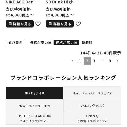
NIKE ACG Denim
SB Dunk High ナ
Pullover ナイキ
イキSBダンクハイ
当店特別価格
当店特別価格
ADGデニムプルオ
スニーカー シュー
¥
54,980
〜
¥
54,980
〜
税込
税込
ーバージャケット ブ
ズ イエロー
詳細を見る
詳細を見る
ルー
並び替え
価格が安い順
価格が高い順
新着順
144
件中
21
-
40
件表示
1
2
3
…
8
ブランドコラボレーション人気ランキング
NIKE /ナイキ
North Face/ノースフェイス
VANS / ヴァンズ
New Era / ニューエラ
HYSTERIC GLAMOUR/
Others/
ヒステリックグラマー
その他コラボアイテム
キーワードから探す