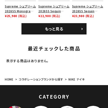
Supreme シュプリーム
Supreme シュプリーム
Supreme シュプリーム
2026SS Monogram
2026SS Sequin
2026SS Sequin
Crusher Hat モノグラ
¥25,980
(税込)
Denim Classic Logo
¥22,980
(税込)
Denim Classic Logo
¥23,980
(税込)
ム クラッシャーハット
6-Panel シークイン
6-Panel シークイン
ブラック
デニム クラシックロゴ
デニム クラシックロゴ
もっと見る
6パネルキャップ インデ
6パネルキャップ ナチュ
ィゴ
ラル
最近チェックした商品
表示する商品はありません。
HOME
コラボレーションブランドから探す
NIKE ナイキ
CATEGORY