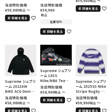
¥
59,980
〜
税込
Zip Up Hooded
Denim Pant ナイ
当店特別価格
当店特別価格
Sweatshirt フォ
キACGデニムパンツ
詳細を見る
¥
59,980
〜
¥
59,980
税込
ークスファーライン
ウォッシュブルー
税込
詳細を見る
ジップアップフード
在庫切れ
パーカー ブラック
詳細を見る
Supreme シュプリ
ーム 18SS
Nike/NBA Teams
Supreme シュプリ
Supreme シュプリ
Air Force 1 Mid
ーム 2022AW
ーム 2025SS Nike
当店特別価格
ナイキNBAチーム
NIKE ACG Denim
Stripe Rugby ナ
¥
58,980
〜
税込
エアフォース1 ブラ
Pullover ナイキ
イキストライプラグ
当店特別価格
当店特別価格
詳細を見る
ック
ADGデニムプルオ
ビー パープル
¥
58,980
〜
¥
56,980
〜
税込
税込
ーバージャケット ブ
詳細を見る
詳細を見る
ラック