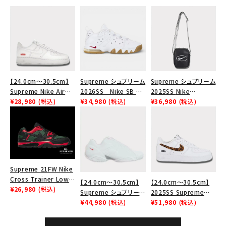
search
人気ワード
2026SS
2025AW
2025SS
Tシャツ・ロングスリーブ
キャップ・ハット
パーカー・クルーネック
ショルダー・ウエストバッグ
ボックスロゴ
ブラックスウェット
カテゴリーから探す
【24.0cm～30.5cm】
Supreme シュプリーム
Supreme シュプリーム
Supreme Nike Air
2026SS Nike SB Air
2025SS Nike
コラボレーションブランドから探す
Force 1 Low シュプリ
¥28,980
(税込)
Max 2 CB 94 Low SP
¥34,980
(税込)
Leather Shoulder
¥36,980
(税込)
ーム ナイキエアフォー
ナイキ SB エアマックス
Bag ナイキレザーショ
ス１スニーカー シュー
2 CB 94 ロー SP ホ
ルダーバッグ ブラッ
シーズンから探す
ズ ホワイト
ワイト
ク 黒
並び順
Supreme 21FW Nike
Cross Trainer Low
【24.0cm～30.5cm】
【24.0cm～30.5cm】
ナイキクロストレイナー
¥26,980
(税込)
Supreme シュプリーム
2025SS Supreme
価格から探す
ロウ シューズ ブラック
2023AW Nike
¥44,980
(税込)
GOODENOUGH Nike
¥51,980
(税込)
円 ～
円
Courtposite ナイキコ
Air Force 1 Low AF1
ートポジット スニーカ
シュプリームグッドイナ