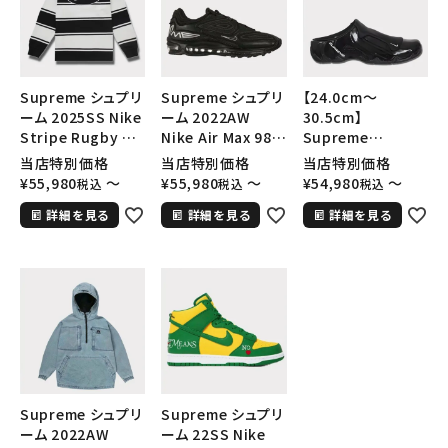
Supreme シュプリ
Supreme シュプリ
【24.0cm～
ーム 2025SS Nike
ーム 2022AW
30.5cm】
Stripe Rugby ナ
Nike Air Max 98
Supreme
イキストライプラグ
TL ナイキエアマッ
2024AW Nike
当店特別価格
当店特別価格
当店特別価格
ビー ブラック 黒
クス98 TL スニー
Clogposite シュ
¥
55,980
〜
¥
55,980
〜
¥
54,980
〜
税込
税込
税込
カー シューズ ブ
プリーム ナイキク
詳細を見る
詳細を見る
詳細を見る
ラック
ロッグポジットスニ
ーカー シューズ ブ
ラック 黒
Supreme シュプリ
Supreme シュプリ
ーム 2022AW
ーム 22SS Nike