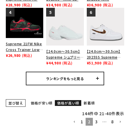
Tシャツ・ロングスリーブ
Force 1 Low シュプリ
¥28,980
(税込)
Max 2 CB 94 Low SP
¥34,980
(税込)
Leather Shoulder
¥36,980
(税込)
ーム ナイキエアフォー
ナイキ SB エアマックス
Bag ナイキレザーショ
パーカー・トレーナー
ス１スニーカー シュー
2 CB 94 ロー SP ホ
ルダーバッグ ブラッ
ズ ホワイト
ワイト
ク 黒
ジャケット・アウター
キャップ・ハット
Supreme 21FW Nike
Cross Trainer Low
ニット帽・ビーニー
【24.0cm～30.5cm】
【24.0cm～30.5cm】
ナイキクロストレイナー
¥26,980
(税込)
Supreme シュプリーム
2025SS Supreme
ロウ シューズ ブラック
バックパック・リュック
2023AW Nike
¥44,980
(税込)
GOODENOUGH Nike
¥51,980
(税込)
Courtposite ナイキコ
Air Force 1 Low AF1
その他バッグ類
ートポジット スニーカ
シュプリームグッドイナ
ランキングをもっと見る
ー ホワイト 白
フ ナイキエアフォース１
スニーカー・ブーツ
スニーカー シューズ ホ
ワイト
パンツ・ショーツ
並び替え
価格が安い順
価格が高い順
新着順
アクセサリー
144
件中
21
-
40
件表示
1
2
3
…
8
COLLABORATION BRAND