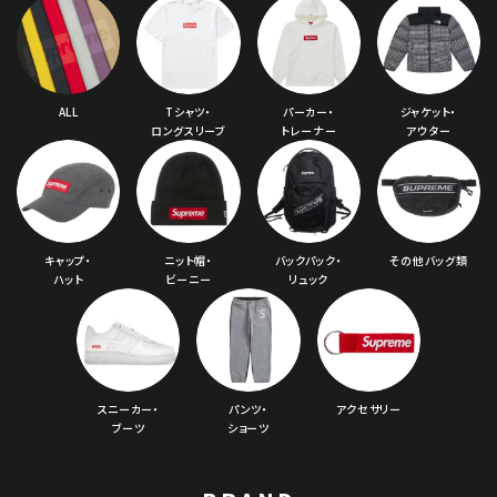
ALL
Tシャツ・
パーカー・
ジャケット・
ロングスリーブ
トレーナー
アウター
キャップ・
ニット帽・
バックパック・
その他バッグ類
ハット
ビーニー
リュック
スニーカー・
パンツ・
アクセサリー
ブーツ
ショーツ