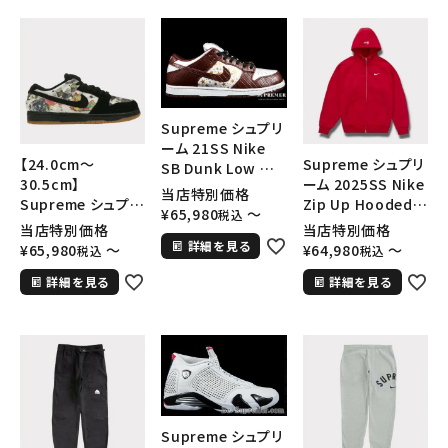
SEASON
CONTENTS
Supreme シュプリ
ACCOUNT MENU
ーム 21SS Nike
ようこそ ゲスト 様
【24.0cm～
Supreme シュプリ
SB Dunk Low ナイ
30.5cm】
ーム 2025SS Nike
キSBダンクロウ ス
当店特別価格
meeting_room
person
Supreme シュプリ
Zip Up Hooded
ログイン
会員登録
ニーカー ブラウン
¥
65,980
〜
税込
ーム Nike SB
Sweatshirt ナイ
当店特別価格
当店特別価格
Dunk Low
キジップアップフー
詳細を見る
¥
65,980
〜
¥
64,980
〜
税込
税込
Rammellzee シュ
ドパーカー レッド
Follow us
詳細を見る
詳細を見る
プリーム ナイキSB
赤
ダンクロウ ラメル
ジー マルチカラー
Supreme シュプリ