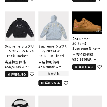
【24.0cm～
30.5cm】
Supreme シュプリ
Supreme シュプリ
Supreme Nike
ーム 2025SS Nike
ーム 2022AW
Air Force 1 Low
当店特別価格
Track Jacket ナ
Faux Fur Lined
シュプリーム ナイキ
¥
56,980
〜
税込
イキトラックジャケ
Zip Up Hooded
当店特別価格
当店特別価格
エアフォース１スニ
ット ブラック 黒
Sweatshirt フォ
¥
56,980
〜
¥
56,980
〜
詳細を見る
税込
税込
ーカー シューズ ウ
ークスファーライン
ィート
在庫切れ
詳細を見る
ジップアップフード
パーカー ライトブル
詳細を見る
ー